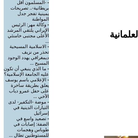
-
-المسلمون أقل
بريطانية-.. تصريحات
يمينية تفجر جدل
المواطنة
-
وكالة مهر: الرئيس
الإيراني يلتقي المرشد
علمانية
الأعلى مجتبى خامنئي
...
-
الاسلامية المسيحية
تحذر من نزيف
ديمغرافي يهدد الوجود
المسيح ...
-
ما الذي ينبغي أن تكون
عليه الجامعة الإسلامية؟
-
الإعلامي باسم يوسف
يعلق بطريقة ساخرة
على حفل عمرو دياب
الأخي ...
-
موضة -التكفير- لدى
التيارات الدينية في
إسرائيل
-
تصعيد واسع في
الضفة: إصابات في
طوباس وهجمات
للمستوطنين تطال ...