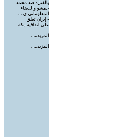
بالقتل- ضد محمد
حمشو والقضاء
المعلوماتي ي ...
-
إيران تعلق
على اتفاقية مكة
المزيد.....
المزيد.....