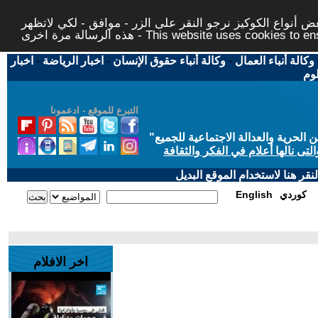
 أنواع الكوكيز نرجو النقر على الزر - موافق - لكي لاتظهر
This website uses cookies to ensure you ge
وكالة أنباء العمال
-
وكالة أنباء حقوق الإنسان
-
اخبار الرياضة
-
اخبار
لوم
التبرع للموقع - ادعمونا
حرية والعدالة الاجتماعية للجميع
"
تى نالها أعلام في الفكر والثقافة
قر هنا لاستخدام الموقع البديل
كوردي
English
اخر الافلام