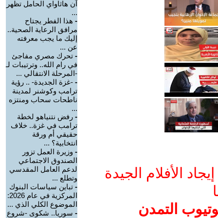
آن هاثاواي الحامل تظهر
...
-
هذا الفطر يجتاح
مرافق الرعاية الصحية..
إليك ما يجب معرفته
عن ...
-
تحرك مصري مفاجئ
في رام الله.. وترتيبات لـ
-المرحلة الانتقالي ...
-
-غزة الجديدة- .. رؤية
ترامب وكوشنر لمدينة
ناطحات سحاب ومنتزه
...
-
رفض نتنياهو لخطة
ترامب في غزة.. خلاف
حقيقي أم ورقة
انتخابية؟ ...
-
وزيرة العمل تزور
الصندوق الاجتماعي
جاد الأفلام الجيدة
لدعم العامل المقدسي
وتطلع ...
-
تباين سياسات البنوك
ا
المركزية في عام 2026:
الموضوع الكلي الذي ...
وتيوب التمدن
-
سوريا.. شكوى -شروع