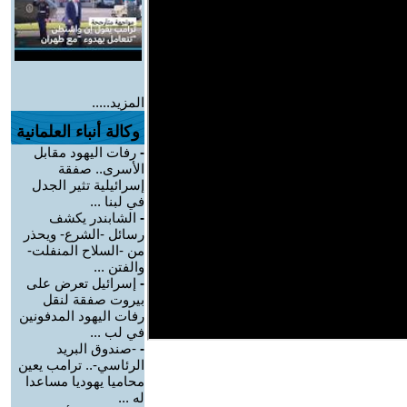
المزيد.....
وكالة أنباء العلمانية
-
رفات اليهود مقابل
الأسرى.. صفقة
إسرائيلية تثير الجدل
في لبنا ...
-
الشابندر يكشف
رسائل -الشرع- ويحذر
من -السلاح المنفلت-
والفتن ...
-
إسرائيل تعرض على
بيروت صفقة لنقل
رفات اليهود المدفونين
في لب ...
-
-صندوق البريد
الرئاسي-.. ترامب يعين
محاميا يهوديا مساعدا
له ...