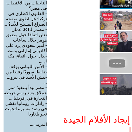
الناجيات من الاغتصاب
في مصر؟
-
القانون الإطاري في
تركيا: هل تُطوى صفحة
الصراع المسلح للأبد؟ ...
-
مصدر لـRT: عمان
تعلن اتفاقا حول مضيق
هرمز خلال ساعات
-
أمير سعودي يرد على
أكاديمي إماراتي وسط
جدال حول -اتفاق مكة
ل ...
-
الأمن اللبناني يوقف
ضابطا سوريّا رفيعا من
جيش الأسد في بيروت
...
-
مصر تبدأ بتنفيذ ممر
عملاق يعيد رسم خريطة
التجارة في إفريقيا ...
-
رادارات رومانيا تفشل
في رصد مسيرة اتجهت
نحو بلغاريا
جاد الأفلام الجيدة
المزيد.....
ا