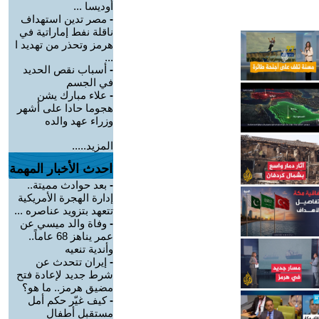
أوديسا ...
-
مصر تدين استهداف
ناقلة نفط إماراتية في
هرمز وتحذر من تهديد ا
...
-
أسباب نقص الحديد
في الجسم
-
علاء مبارك يشن
هجوما حادا على أشهر
وزراء عهد والده
المزيد.....
احدث الأخبار المهمة
-
بعد حوادث مميتة..
إدارة الهجرة الأمريكية
تتعهد بتزويد عناصره ...
-
وفاة والد ميسي عن
عمر يناهز 68 عاماً..
وأندية تنعيه
-
إيران تتحدث عن
شرط جديد لإعادة فتح
مضيق هرمز.. ما هو؟
-
كيف غيّر حكم أمل
مستقبل أطفال