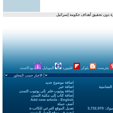
ة دون تحقيق أهداف حكومة إسرائيل
بنترست
بلوكر
فليبورد
الموبايل
بودكاست
اضافة موضوع جديد
التضامنية
اضافة خبر
إضافة يوتيوب-فلم إلى يوتيوب التمدن
إضافة كتاب إلى مكتبة التمدن
Add new article - English
أضف حملة
3,732,97
تعديل الموقع الفرعي للكاتب-ة
ابحث في موقع الحوار المتمدن