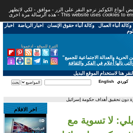
 أنواع الكوكيز نرجو النقر على الزر - موافق - لكي لاتظهر
This website uses cookies to ensure you ge
وكالة أنباء العمال
-
وكالة أنباء حقوق الإنسان
-
اخبار الرياضة
-
اخبار
لوم
التبرع للموقع - ادعمونا
حرية والعدالة الاجتماعية للجميع
"
تى نالها أعلام في الفكر والثقافة
قر هنا لاستخدام الموقع البديل
كوردي
English
ة دون تحقيق أهداف حكومة إسرائيل
اخر الافلام
لي: لا تسوية مع