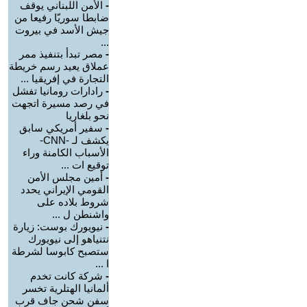
-
الأمن اللبناني يوقف
ضابطا سوريّا رفيعا من
جيش الأسد في بيروت
...
-
مصر تبدأ بتنفيذ ممر
عملاق يعيد رسم خريطة
التجارة في إفريقيا ...
-
رادارات رومانيا تفشل
في رصد مسيرة اتجهت
نحو بلغاريا
-
سفير أمريكي سابق
يكشف لـ -CNN-
الأسباب الكامنة وراء
توقيع ات ...
-
أمين مجلس الأمن
القومي الإيراني يحدد
شروط بلاده على
واشنطن ل ...
-
نيويورك بوست: زيارة
نتنياهو إلى نيويورك
ستصبح كابوسا لشرطة
ا ...
-
شركة كانت تخدم
ألمانيا الهتلرية تخسر
سفن شحن جاف قرب