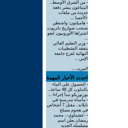
-
من الشرق الأوسط..
البنتاغون ينشر دفعة
جديدة من ملفات
-الأجسا ...
-
هاميلتون: واشنطن
تسحب صواريخ باتريوت
اشتراها الأوروبيون لتعو
...
-
وزير التعليم العالي
يتفقد التشطيبات
النهائية لفرع جامعة
الإس ...
المزيد.....
احدث الأخبار المهمة
-
الحصول على الماء
بالتناوب كل 48 ساعة..
بورتوريكو تبدأ إجراءا ...
-
مأساة مدرسية في
تايلاند.. مقتل 7 أشخاص
في هجوم مسلح
-
-عشماوي-.. محمد
رمضان يعلن اسم
مسلسله الجديد