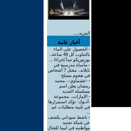
المزيد.....
أخبار عامة
-
الحصول على الماء
بالتناوب كل 48 ساعة..
بورتوريكو تبدأ إجراءا ...
-
مأساة مدرسية في
تايلاند.. مقتل 7 أشخاص
في هجوم مسلح
-
-عشماوي-.. محمد
رمضان يعلن اسم
مسلسله الجديد
-
الإمارات.. مجموعة
-أدنوك- تؤكد استمرارها
في تلبية متطلبات عم
...
-
ناشط سوداني يكشف
عن شبكة تجنيد
مواطنيه في ليبيا للقتال