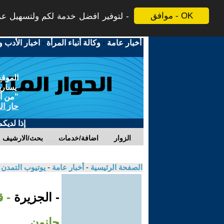
موافق - OK
لتوفير افضل خدمة لكم ولتسهيل عملي
أخبار عامة
-
وكالة أنباء المرأة
-
اخبار الأدب و
الموقع
يسارية
"من أج
حاز ال
إذا لديك
الزوار
اضافة/خدمات
بحث/الارشيف
الصفحة الرئيسية
-
أخبار عامة
-
يوتيوب التمدن
- الجزيرة
حانون