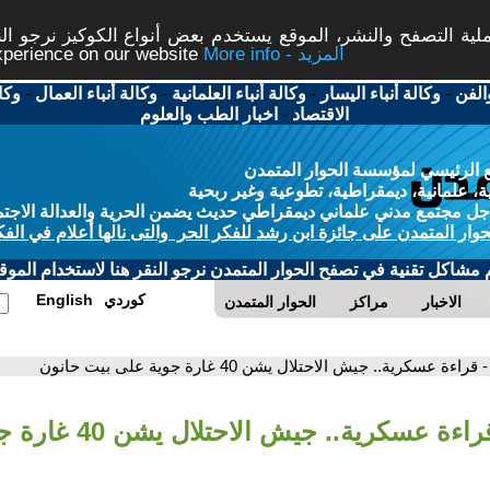
ة التصفح والنشر، الموقع يستخدم بعض أنواع الكوكيز نرجو النق
More info - المزيد
experience on our website
الفن
-
وكالة أنباء اليسار
-
وكالة أنباء العلمانية
-
وكالة أنباء العمال
-
وكا
الاقتصاد
-
اخبار الطب والعلوم
 الرئيسي لمؤسسة الحوار المتمدن
، علمانية، ديمقراطية، تطوعية وغير ربحية
ل مجتمع مدني علماني ديمقراطي حديث يضمن الحرية والعدالة الاجتم
حوار المتمدن على جائزة ابن رشد للفكر الحر والتى نالها أعلام في الفك
م مشاكل تقنية في تصفح الحوار المتمدن نرجو النقر هنا لاستخدام الموقع
كوردي
English
الاخبار
مراكز
الحوار المتمدن
- قراءة عسكرية.. جيش الاحتلال يشن 40 غارة جوية على بيت حانون
- قراءة عسكرية.. جي