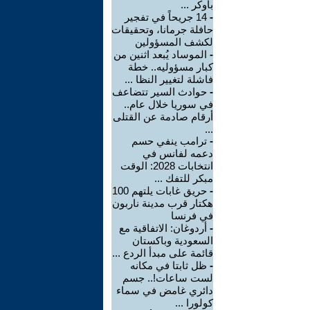
بأوكر ...
-
14 جريحاً في تفجير
حافلة جرمانا، وتحقيقات
لكشف المسؤولين
-
الموساد يُبعد اثنين من
كبار مسؤوليه.. خطة
فاشلة لتغيير النظا ...
-
حوادث السير تتضاعف
في سوريا خلال عام..
أرقام صادمة عن القتلى
...
-
ترامب ينفي حسم
دعمه لفانس في
انتخابات 2028: الوقت
مبكر للتفك ...
-
حريق غابات يلتهم 100
هكتار قرب مدينة ناربون
في فرنسا
-
أردوغان: الاتفاقية مع
السعودية وباكستان
قائمة على مبدأ الردع ...
-
ظل ثابتا في مكانه
لست ساعات!.. جسم
دائري غامض في سماء
كولورا ...