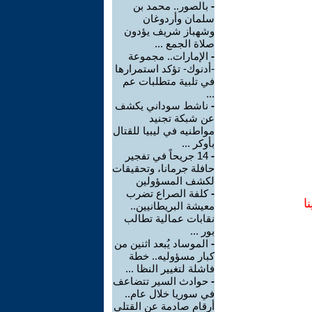
-
بالصور.. محمد بن
سلمان وأردوغان
وشهباز شريف يؤدون
صلاة الجمع ...
-
الإمارات.. مجموعة
-أدنوك- تؤكد استمرارها
في تلبية متطلبات عم
...
-
ناشط سوداني يكشف
عن شبكة تجنيد
مواطنيه في ليبيا للقتال
بأوكر ...
-
14 جريحاً في تفجير
حافلة جرمانا، وتحقيقات
لكشف المسؤولين
-
كلفة الصراع تضرب
ا
معيشة البريطانيين..
نقابات عمالية تطالب
بور ...
-
الموساد يُبعد اثنين من
كبار مسؤوليه.. خطة
فاشلة لتغيير النظا ...
-
حوادث السير تتضاعف
في سوريا خلال عام..
أرقام صادمة عن القتلى