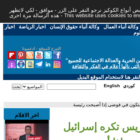
 أنواع الكوكيز نرجو النقر على الزر - موافق - لكي لاتظهر
This website uses cookies to ensure you ge
وكالة أنباء العمال
-
وكالة أنباء حقوق الإنسان
-
اخبار الرياضة
-
اخبار
لوم
التبرع للموقع - ادعمونا
حرية والعدالة الاجتماعية للجميع
"
تى نالها أعلام في الفكر والثقافة
قر هنا لاستخدام الموقع البديل
كوردي
English
 ستكون في فوضى إذا أصبحت رئيسة
اخر الافلام
ريس تكره إسرائيل