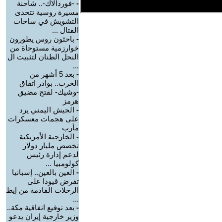
-
-فوردالاك-.. شاحنة
مسيرة روسية تتحدى
التشويش في ساحات
القتال ...
-
باحثون روس يطورون
خوارزمية مستوحاة من
النحل الطنان لتثبيت ال
...
-
بعد 5 أشهر من
الحرب.. بوادر اتفاق
-وشيك- لفتح مضيق
هرمز
-
الجيش اليمني يرد
على هجمات معسكرات
مأرب
-
الخارجية الأمريكية
تخصص مليار دولار
لدعم إدارة رئيس
كولومبيا ...
-
العين بالعين.. إسبانيا
تفرض قيودا على
الرحلات القادمة من إيط
...
-
بعد توقيع اتفاقية مكة..
وزير خارجية إيران يدعو