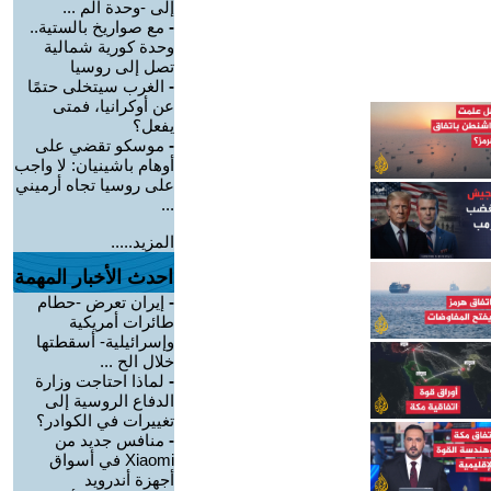
إلى -وحدة الم ...
-
مع صواريخ بالستية..
وحدة كورية شمالية
تصل إلى روسيا
-
الغرب سيتخلى حتمًا
عن أوكرانيا، فمتى
يفعل؟
-
موسكو تقضي على
أوهام باشينيان: لا واجب
على روسيا تجاه أرميني
...
المزيد.....
احدث الأخبار المهمة
-
إيران تعرض -حطام
طائرات أمريكية
وإسرائيلية- أسقطتها
خلال الح ...
-
لماذا احتاجت وزارة
الدفاع الروسية إلى
تغييرات في الكوادر؟
-
منافس جديد من
Xiaomi في أسواق
أجهزة أندرويد