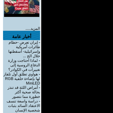
المزيد.....
أخبار عامة
-
إيران تعرض -حطام
طائرات أمريكية
وإسرائيلية- أسقطتها
خلال الح ...
-
لماذا احتاجت وزارة
الدفاع الروسية إلى
تغييرات في الكوادر؟
-
هواوي تطلق أول تلفاز
لها بإضاءة خلفية RGB
MiniLED
-
أمراض اللثة قد تنذر
بحالة صحية أكثر
خطورة مما نتصور
-
دراسة واسعة تنسف
الاعتقاد السائد بثبات
شخصية الإنسان