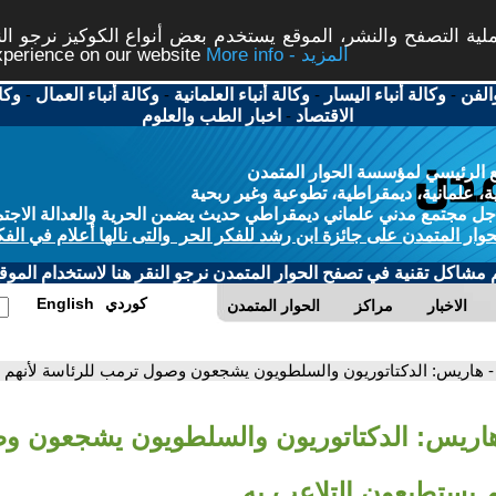
ة التصفح والنشر، الموقع يستخدم بعض أنواع الكوكيز نرجو النق
More info - المزيد
experience on our website
الفن
-
وكالة أنباء اليسار
-
وكالة أنباء العلمانية
-
وكالة أنباء العمال
-
وكا
الاقتصاد
-
اخبار الطب والعلوم
 الرئيسي لمؤسسة الحوار المتمدن
، علمانية، ديمقراطية، تطوعية وغير ربحية
ل مجتمع مدني علماني ديمقراطي حديث يضمن الحرية والعدالة الاجتم
حوار المتمدن على جائزة ابن رشد للفكر الحر والتى نالها أعلام في الفك
م مشاكل تقنية في تصفح الحوار المتمدن نرجو النقر هنا لاستخدام الموقع
كوردي
English
الاخبار
مراكز
الحوار المتمدن
- هاريس: الدكتاتوريون والسلطويون يشجعون وصول ترمب للرئاسة لأنهم ي
هاريس: الدكتاتوريون والسلطويون يشجعون 
م يستطيعون التلاعب به