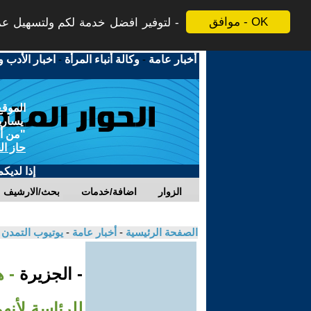
موافق - OK
لتوفير افضل خدمة لكم ولتسهيل عملي
أخبار عامة
-
وكالة أنباء المرأة
-
اخبار الأدب و
الموقع
يسارية
"من أج
حاز ال
إذا لديك
الزوار
اضافة/خدمات
بحث/الارشيف
الصفحة الرئيسية
-
أخبار عامة
-
يوتيوب التمدن
- الجزيرة
- 
للرئاسة لأنه