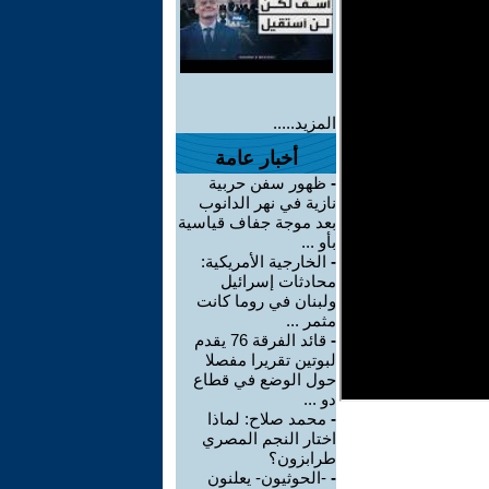
المزيد.....
أخبار عامة
-
ظهور سفن حربية
نازية في نهر الدانوب
بعد موجة جفاف قياسية
بأو ...
-
الخارجية الأمريكية:
محادثات إسرائيل
ولبنان في روما كانت
مثمر ...
-
قائد الفرقة 76 يقدم
لبوتين تقريرا مفصلا
حول الوضع في قطاع
دو ...
-
محمد صلاح: لماذا
اختار النجم المصري
طرابزون؟
-
-الحوثيون- يعلنون