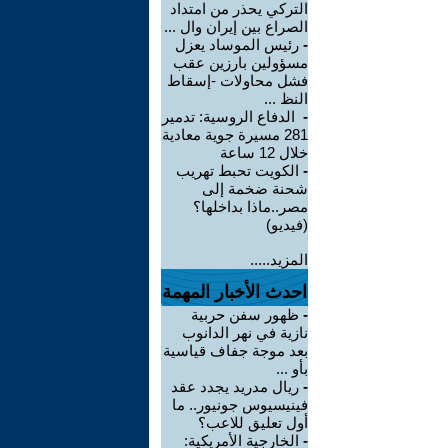
التركي يحذر من امتداد
الصراع بين إيران وال ...
-
رئيس الموساد يعزل
مسؤولين بارزين عقب
فشل محاولات -إسقاط
النظ ...
-
الدفاع الروسية: تدمير
281 مسيرة جوية معادية
خلال 12 ساعة
-
الكويت تحبط تهريب
شحنة ضخمة إلى
مصر..ماذا بداخلها؟
(فيديو)
المزيد.....
احدث الأخبار المهمة
-
ظهور سفن حربية
نازية في نهر الدانوب
بعد موجة جفاف قياسية
بأو ...
-
ريال مدريد يجدد عقد
فينيسيوس جونيور.. ما
أول تعليق للاعب؟
-
الخارجية الأمريكية: