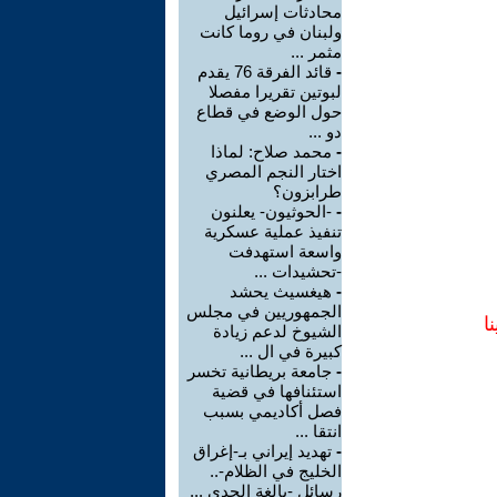
محادثات إسرائيل
ولبنان في روما كانت
مثمر ...
-
قائد الفرقة 76 يقدم
لبوتين تقريرا مفصلا
حول الوضع في قطاع
دو ...
-
محمد صلاح: لماذا
اختار النجم المصري
طرابزون؟
-
-الحوثيون- يعلنون
تنفيذ عملية عسكرية
واسعة استهدفت
-تحشيدات ...
-
هيغسيث يحشد
الجمهوريين في مجلس
ا
الشيوخ لدعم زيادة
كبيرة في ال ...
-
جامعة بريطانية تخسر
استئنافها في قضية
فصل أكاديمي بسبب
انتقا ...
-
تهديد إيراني بـ-إغراق
الخليج في الظلام-..
رسائل -بالغة الجدي ...