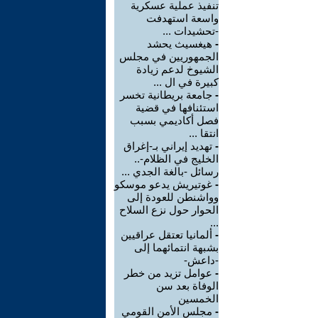
تنفيذ عملية عسكرية
واسعة استهدفت
-تحشيدات ...
-
هيغسيث يحشد
الجمهوريين في مجلس
الشيوخ لدعم زيادة
كبيرة في ال ...
-
جامعة بريطانية تخسر
استئنافها في قضية
فصل أكاديمي بسبب
انتقا ...
-
تهديد إيراني بـ-إغراق
الخليج في الظلام-..
رسائل -بالغة الجدي ...
-
غوتيريش يدعو موسكو
وواشنطن للعودة إلى
الحوار حول نزع السلاح
...
-
ألمانيا تعتقل عراقيين
بشبهة انتمائهما إلى
-داعش-
-
عوامل تزيد من خطر
الوفاة بعد سن
الخمسين
-
مجلس الأمن القومي