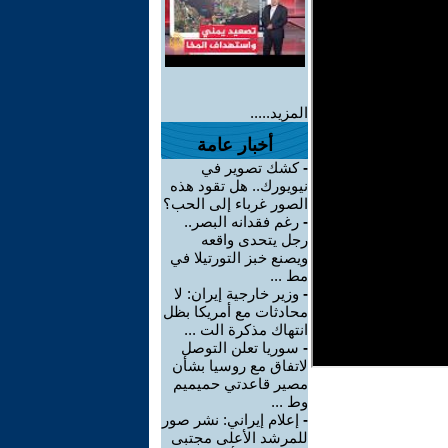
المزيد.....
أخبار عامة
-
كشك تصوير في
نيويورك.. هل تقود هذه
الصور غرباء إلى الحب؟
-
رغم فقدانه البصر..
رجل يتحدى واقعه
ويصنع خبز التورتيلا في
مط ...
-
وزير خارجية إيران: لا
محادثات مع أمريكا بظل
انتهاك مذكرة الت ...
-
سوريا تعلن التوصل
لاتفاق مع روسيا بشأن
مصير قاعدتي حميميم
وط ...
-
إعلام إيراني: نشر صور
للمرشد الأعلى مجتبى