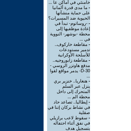
خامنئي في أماكن عا ...
-
ما مدى قدرة ألمانيا
على حماية منشآتها
الحيوية ضد المسيرات؟
-
-روساتوم- تبدأ في
إعادة موظفيها إلى
محطة -بوشهر- النووية
في ...
-
مقاطعة خاركوف..
تدمير مستودعات
للأسلحة الأوكرانية
-
مقاطعة زابوروجيه..
مدفع هاوتزر الروسي -
D-30- يدمر مواقع لقوا
...
-
هنغاريا.. خنزير بري
ينزل عبر السلم
المتحرك إلى داخل
محطة الم ...
-
إيطاليا.. تصاعد حاد
في نشاط بركان إتنا في
صقلية
-
سقوط لاعب برازيلي
في نفق أثناء احتفاله
بتسجيل هدف