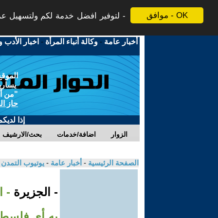
موافق - OK
لتوفير افضل خدمة لكم ولتسهيل عملي
أخبار عامة
-
وكالة أنباء المرأة
-
اخبار الأدب و
الموقع
يسارية
"من أج
حاز ال
إذا لديك
الزوار
اضافة/خدمات
بحث/الارشيف
الصفحة الرئيسية
-
أخبار عامة
-
يوتيوب التمدن
- الجزيرة
- ا
به أي فلسطي