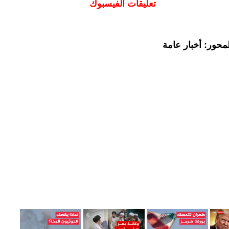
تعليقات الفيسبوك
محور: أخبار عامة