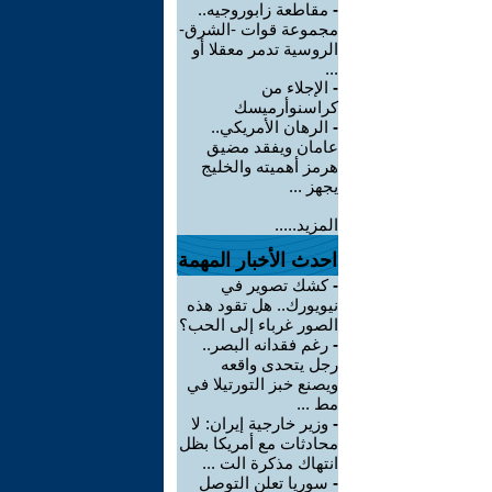
-
مقاطعة زابوروجيه..
مجموعة قوات -الشرق-
الروسية تدمر معقلا أو
...
-
الإجلاء من
كراسنوأرميسك
-
الرهان الأمريكي..
عامان ويفقد مضيق
هرمز أهميته والخليج
يجهز ...
المزيد.....
احدث الأخبار المهمة
-
كشك تصوير في
نيويورك.. هل تقود هذه
الصور غرباء إلى الحب؟
-
رغم فقدانه البصر..
رجل يتحدى واقعه
ويصنع خبز التورتيلا في
مط ...
-
وزير خارجية إيران: لا
محادثات مع أمريكا بظل
انتهاك مذكرة الت ...
-
سوريا تعلن التوصل