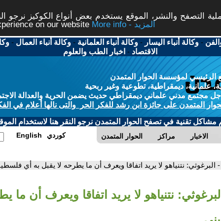
ة التصفح والنشر، الموقع يستخدم بعض أنواع الكوكيز نرجو النق
More info - المزيد
experience on our website
الفن
-
وكالة أنباء اليسار
-
وكالة أنباء العلمانية
-
وكالة أنباء العمال
-
وكا
الاقتصاد
-
اخبار الطب والعلوم
 الرئيسي لمؤسسة الحوار المتمدن
، علمانية، ديمقراطية، تطوعية وغير ربحية
ل مجتمع مدني علماني ديمقراطي حديث يضمن الحرية والعدالة الاجتم
حوار المتمدن على جائزة ابن رشد للفكر الحر والتى نالها أعلام في الفك
م مشاكل تقنية في تصفح الحوار المتمدن نرجو النقر هنا لاستخدام الموقع
كوردي
English
الاخبار
مراكز
الحوار المتمدن
- البرغوثي: نتنياهو لا يريد اتفاقا ويعرف أن ما يطرحه لا يقبل به أي فلسطي
لبرغوثي: نتنياهو لا يريد اتفاقا ويعرف أن ما يط
ني