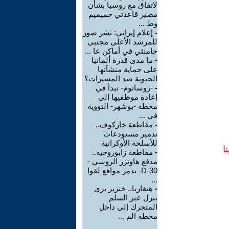
لاتفاق مع روسيا بشأن
مصير قاعدتي حميميم
وط ...
-
إعلام إيراني: نشر صور
للمرشد الأعلى مجتبى
خامنئي في أماكن عا ...
-
ما مدى قدرة ألمانيا
على حماية منشآتها
الحيوية ضد المسيرات؟
-
-روساتوم- تبدأ في
إعادة موظفيها إلى
محطة -بوشهر- النووية
في ...
-
مقاطعة خاركوف..
تدمير مستودعات
للأسلحة الأوكرانية
ا
-
مقاطعة زابوروجيه..
مدفع هاوتزر الروسي -
D-30- يدمر مواقع لقوا
...
-
هنغاريا.. خنزير بري
ينزل عبر السلم
المتحرك إلى داخل
محطة الم ...