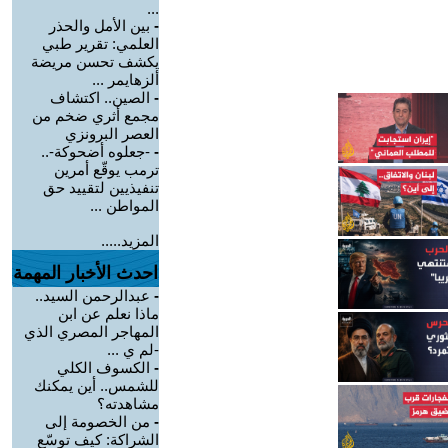
...
-
بين الأمل والحذر
العلمي: تقرير طبي
يكشف تحسن مريضة
ألزهايمر ...
-
الصين.. اكتشاف
مجمع أثري ضخم من
العصر البرونزي
-
-جعلوه أضحوكة-..
ترمب يوقّع أمرين
تنفيذيين لتقييد حق
المواطن ...
المزيد.....
احدث الأخبار المهمة
-
عبدالرحمن السيد..
ماذا نعلم عن ابن
المهاجر المصري الذي
-لم ي ...
-
الكسوف الكلي
للشمس.. أين يمكنك
مشاهدته؟
-
من الخصومة إلى
الشراكة: كيف توسّع