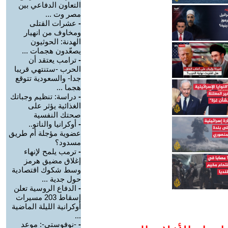
التعاون الدفاعي بين
مصر وت ...
-
عشرات القتلى
ومخاوف من انهيار
الهدنة: الحوثيون
يصعّدون هجمات ...
-
ترامب يعتقد أن
الحرب -ستنتهي قريبا
جدا- والسعودية تتوقع
هجما ...
-
دراسة: تنظيم وجباتك
الغذائية يؤثر على
صحتك النفسية
-
أوكرانيا والناتو..
عضوية مؤجلة أم طريق
مسدود؟
-
ترمب يلمح لإنهاء
إغلاق مضيق هرمز
وسط شكوك اقتصادية
حول جدية ...
-
الدفاع الروسية تعلن
إسقاط 203 مسيرات
أوكرانية الليلة الماضية
...
-
-نوفوستي-: موعد