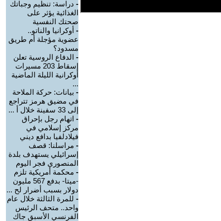
-
دراسة: تنظيم وجباتك
الغذائية يؤثر على
صحتك النفسية
-
أوكرانيا والناتو..
عضوية مؤجلة أم طريق
مسدود؟
-
الدفاع الروسية تعلن
إسقاط 203 مسيرات
أوكرانية الليلة الماضية
...
-
بيانات: حركة الملاحة
في مضيق هرمز تتراجع
إلى 33 سفينة خلال أ ...
-
اتهام رجل بإحراق
مركز إسلامي في
فيلادلفيا بدافع ديني
-
مراسلنا: قصف
إسرائيلي يستهدف بلدة
المنصوري فجر اليوم
-
محكمة أمريكية تلزم
-ميتا- بدفع 567 مليون
دولار بسبب أضرار لح ...
-
للمرة الثالثة خلال عام
واحد.. متحف الرئيس
الفرنسي الأسبق جاك