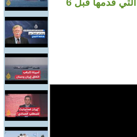
وافقتا على إطار صفقة الرهائن التي قدمها قبل 6