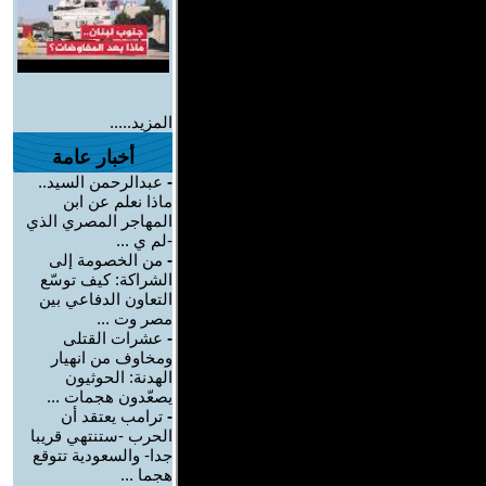
المزيد.....
أخبار عامة
-
عبدالرحمن السيد..
ماذا نعلم عن ابن
المهاجر المصري الذي
-لم ي ...
-
من الخصومة إلى
الشراكة: كيف توسّع
التعاون الدفاعي بين
مصر وت ...
-
عشرات القتلى
ومخاوف من انهيار
الهدنة: الحوثيون
يصعّدون هجمات ...
-
ترامب يعتقد أن
الحرب -ستنتهي قريبا
جدا- والسعودية تتوقع
هجما ...