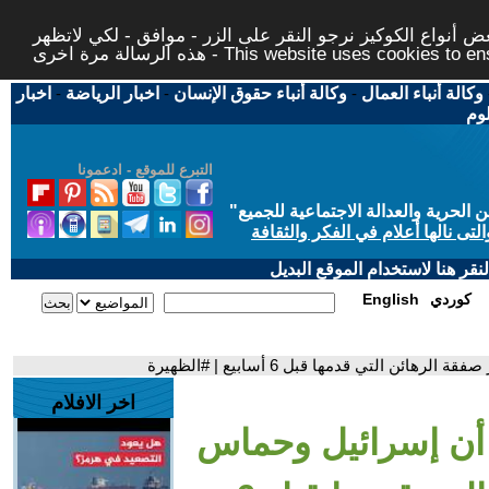
 أنواع الكوكيز نرجو النقر على الزر - موافق - لكي لاتظهر
This website uses cookies to ensure you ge
وكالة أنباء العمال
-
وكالة أنباء حقوق الإنسان
-
اخبار الرياضة
-
اخبار
لوم
التبرع للموقع - ادعمونا
حرية والعدالة الاجتماعية للجميع
"
تى نالها أعلام في الفكر والثقافة
قر هنا لاستخدام الموقع البديل
كوردي
English
ن التي قدمها قبل 6 أسابيع | #الظهيرة
اخر الافلام
د أن إسرائيل وحماس