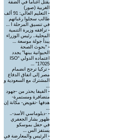
يقتل أغناما في الضفة
الغربية (صور)
-
التعليم العالي: 91 ألف
طالب سجلوا رغباتهم
في تنسيق المرحلة ا ...
-
ترافقه وزيرة التنمية
المحلية.. رئيس الوزراء
يبدأ جولة موسعة ...
-
“بحوث الصحة
الحيوانية ببنها” يجدد
اعتماده الدولي “ISO
17025” ...
-
تركيا ترجح انضمام
مصر إلى اتفاق الدفاع
المشترك مع السعودية و
...
-
الفيفا يحذر من -جهود
متضافرة ومستمرة-
هدفها -تقويض- مكانة إن
...
-
-دبلوماسي الأسد-..
ظهور بشار الجعفري
في حفل بموسكو
يستفز الس ...
-
الرئيس والمعارضة في