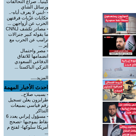
كينيا.. صراع التحالفات
ورسائل الشاي
-
-ابني لا يعرف أباه-..
حكايات غزّيات فرقتهن
الحرب عن أزواجهن ...
-
مصادر تكشف لـCNN
ما يقوله كبير جنرالات
ترامب عن الحرب مع
إير ...
-
مصر واحتمال
انضمامها للاتفاق
الدفاعي السعودي
التركي الباكستا ...
المزيد.....
احدث الأخبار المهمة
-
بسبب صلاح..
طرابزون يعلن تسجيل
رقم قياسي بمبيعات
التذاكر
-
مسؤول إيراني يعدد 6
نقاط بموجبها -تصحح
أمريكا سلوكها- لفتح م
...