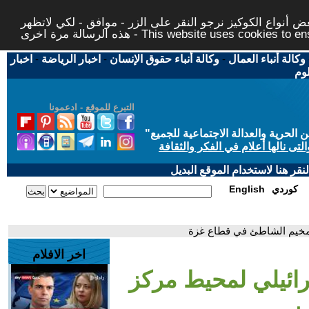
 أنواع الكوكيز نرجو النقر على الزر - موافق - لكي لاتظهر
This website uses cookies to ensure you ge
وكالة أنباء العمال
-
وكالة أنباء حقوق الإنسان
-
اخبار الرياضة
-
اخبار
لوم
التبرع للموقع - ادعمونا
حرية والعدالة الاجتماعية للجميع
"
تى نالها أعلام في الفكر والثقافة
قر هنا لاستخدام الموقع البديل
كوردي
English
 مخيم الشاطئ في قطاع غزة
اخر الافلام
ائيلي لمحيط مركز