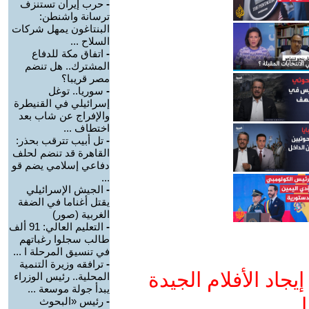
-
حرب إيران تستنزف
ترسانة واشنطن:
البنتاغون يمهل شركات
السلاح ...
-
اتفاق مكة للدفاع
المشترك.. هل تنضم
مصر قريبا؟
-
سوريا.. توغل
إسرائيلي في القنيطرة
والإفراج عن شاب بعد
اختطاف ...
-
تل أبيب تترقب بحذر:
القاهرة قد تنضم لحلف
دفاعي إسلامي يضم قو
...
-
الجيش الإسرائيلي
يقتل أغناما في الضفة
الغربية (صور)
-
التعليم العالي: 91 ألف
طالب سجلوا رغباتهم
في تنسيق المرحلة ا ...
-
ترافقه وزيرة التنمية
جاد الأفلام الجيدة
المحلية.. رئيس الوزراء
يبدأ جولة موسعة ...
ا
-
رئيس «البحوث