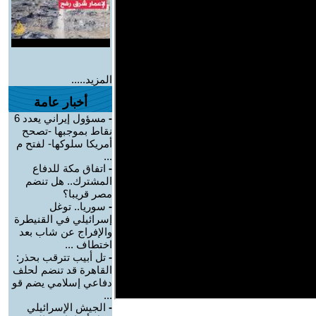
المزيد.....
أخبار عامة
-
مسؤول إيراني يعدد 6
نقاط بموجبها -تصحح
أمريكا سلوكها- لفتح م
...
-
اتفاق مكة للدفاع
المشترك.. هل تنضم
مصر قريبا؟
-
سوريا.. توغل
إسرائيلي في القنيطرة
والإفراج عن شاب بعد
اختطاف ...
-
تل أبيب تترقب بحذر:
القاهرة قد تنضم لحلف
دفاعي إسلامي يضم قو
...
-
الجيش الإسرائيلي