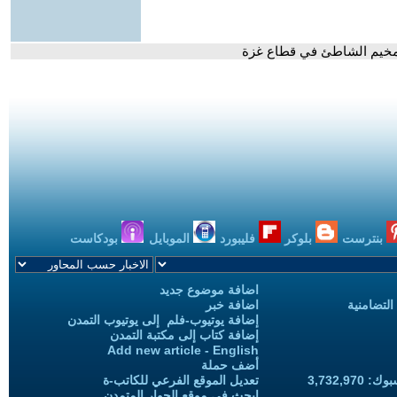
 مخيم الشاطئ في قطاع غزة
بنترست
بلوكر
فليبورد
الموبايل
بودكاست
اضافة موضوع جديد
التضامنية
اضافة خبر
إضافة يوتيوب-فلم إلى يوتيوب التمدن
إضافة كتاب إلى مكتبة التمدن
Add new article - English
أضف حملة
3,732,97
تعديل الموقع الفرعي للكاتب-ة
ابحث في موقع الحوار المتمدن