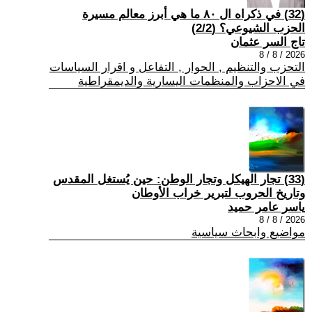
(32) في ذكراه ال ٨٠ ما هي أبرز معالم مسيرة
الحزب الشيوعي؟ (2/2)
تاج السر عثمان
2026 / 8 / 8
التحزب والتنظيم , الحوار , التفاعل و اقرار السياسات
في الاحزاب والمنظمات اليسارية والديمقراطية
(33) تجار الهيكل وتجار الوطن: حين يُستغل المقدس
وتاريخ الحروب لتبرير خراب الأوطان
ياسر عامر حميد
2026 / 8 / 8
مواضيع وابحاث سياسية