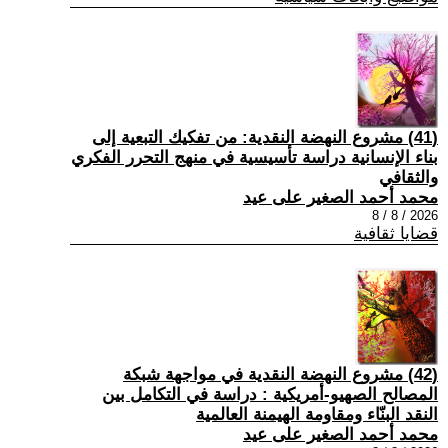
(41) مشروع النهضة النقدية: من تفكيك التبعية إلى
بناء الإنسانية دراسة تأسيسية في منهج التحرر الفكري
والثقافي
محمد أحمد الصغير على عيد
2026 / 8 / 8
قضايا ثقافية
(42) مشروع النهضة النقدية في مواجهة شبكة
المصالح الصهيو-أمريكية : دراسة في التكامل بين
النقد البنّاء ومقاومة الهيمنة العالمية
محمد أحمد الصغير على عيد