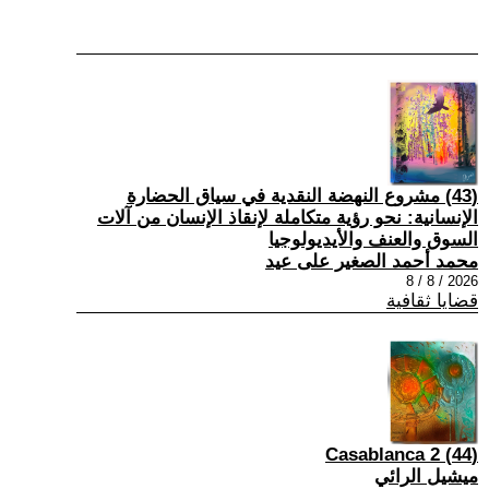
(43) مشروع النهضة النقدية في سياق الحضارة
الإنسانية: نحو رؤية متكاملة لإنقاذ الإنسان من آلات
السوق والعنف والأيديولوجيا
محمد أحمد الصغير على عيد
2026 / 8 / 8
قضايا ثقافية
(44) Casablanca 2
ميشيل الرائي