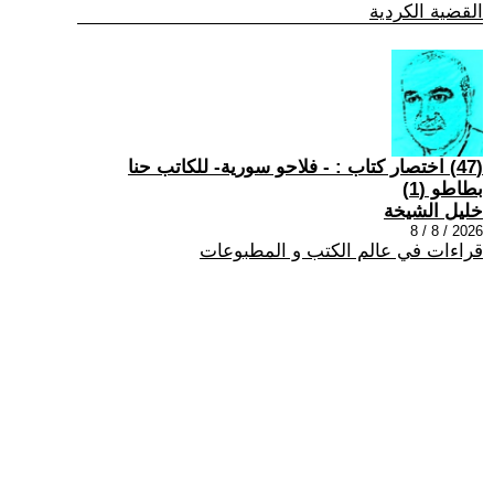
القضية الكردية
(47) اختصار كتاب : - فلاحو سورية- للكاتب حنا
بطاطو (1)
خليل الشيخة
2026 / 8 / 8
قراءات في عالم الكتب و المطبوعات