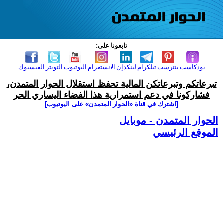
تابعونا على:
بودكاست
بنترست
تيلكرام
لينكدإن
الانستغرام
اليوتيوب
التويتر
الفيسبوك
تبرعاتكم وتبرعاتكن المالية تحفظ استقلال الحوار المتمدن،
فشاركونا في دعم استمرارية هذا الفضاء اليساري الحر
[اشترك في قناة ‫«الحوار المتمدن» على اليوتيوب]
الحوار المتمدن - موبايل
الموقع الرئيسي