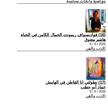
مواضيع وابحاث سياسية
(16) فواديسواف ريمونت الجمال الكامن في الحياة
هاشم معتوق
2026 / 8 / 8
الادب والفن
(17) بطولتي انا القاطن في الهامش
عماد أبو حطب
2026 / 8 / 8
الادب والفن