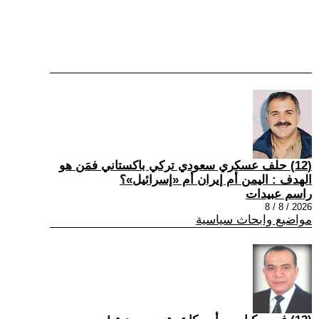
(12) حلف عسكري سعودي تركي باكستاني فمَن هو
الهدف : اليمن أم إيران أم «إسرائيل»؟
راسم عبيدات
2026 / 8 / 8
مواضيع وابحاث سياسية