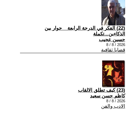
(22) الفكر في الدرجة الرابعة _ حوار بين
الذكاءين...تكملة
حسين عجيب
2026 / 8 / 8
قضايا ثقافية
(23) كيف تطلق الالقاب
كاظم حسن سعيد
2026 / 8 / 8
الادب والفن