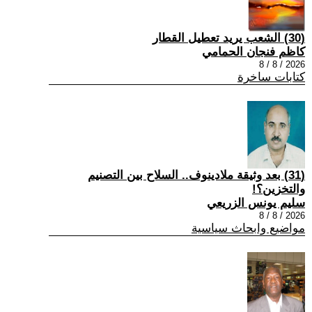
(30) الشعب يريد تعطيل القطار
كاظم فنجان الحمامي
2026 / 8 / 8
كتابات ساخرة
(31) بعد وثيقة ملادينوف.. السلاح بين التصنيم
والتخزين؟!
سليم يونس الزريعي
2026 / 8 / 8
مواضيع وابحاث سياسية