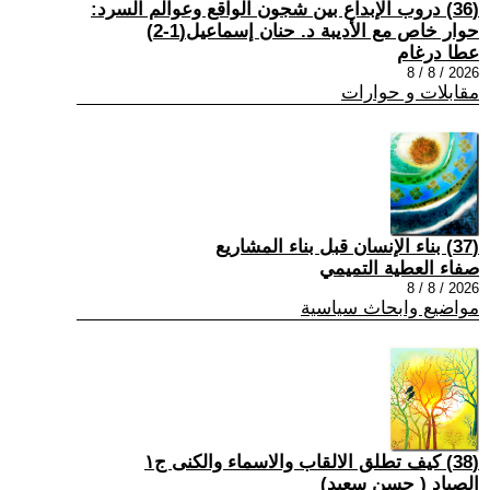
(36) دروب الإبداع بين شجون الواقع وعوالم السرد:
حوار خاص مع الأديبة د. حنان إسماعيل(1-2)
عطا درغام
2026 / 8 / 8
مقابلات و حوارات
(37) بناء الإنسان قبل بناء المشاريع
صفاء العطية التميمي
2026 / 8 / 8
مواضيع وابحاث سياسية
(38) كيف تطلق الالقاب والاسماء والكنى ج١
الصياد ‏( حسن سعيد‏)