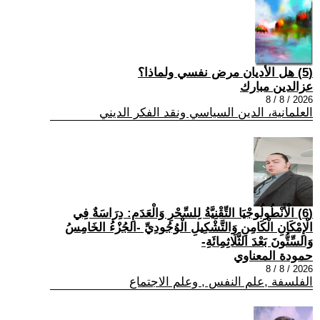
(5) هل الأديان مرض نفسي ولماذا؟
عزالدين مبارك
2026 / 8 / 8
العلمانية، الدين السياسي ونقد الفكر الديني
(6) الْأَنْطُولُوجْيَا التِّقْنِيَّةُ لِلسِّحْرِ وَالْعَدَمِ: دِرَاسَةٌ فِي
الْإِمْكَانِ الْكَامِنِ وَالتَّشْكِيلِ الْوُجُودِيِّ -الجُزْءُ الخَامِسُ
وَالسِّتُّونَ بَعْدَ الثَّلَاثِمِائَةِ-
حمودة المعناوي
2026 / 8 / 8
الفلسفة ,علم النفس , وعلم الاجتماع