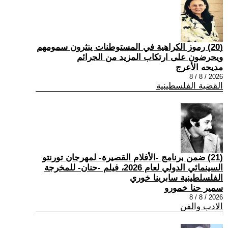
(20) رموز الكراهية في المستوطنات ينثرون سمومهم
ويحرضون على ارتكاب المزيد من الجرائم
مديحه الأعرج
2026 / 8 / 8
القضية الفلسطينية
(21) ضمن برنامج -الأفلام القصيرة- لمهرجان تورنتو
السينمائي الدولي لعام 2026، فيلم -حنان- للمخرجة
الفلسلطينية سابرينا خوري
سمير حنا خمورو
2026 / 8 / 8
الادب والفن