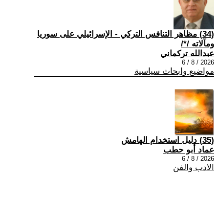
(34) مظاهر التنافس التركي - الإسرائيلي على سوريا
ومآلاته /*/
عبدالله تركماني
2026 / 8 / 6
مواضيع وابحاث سياسية
(35) دليل استخدام الهامش
عماد أبو حطب
2026 / 8 / 6
الادب والفن