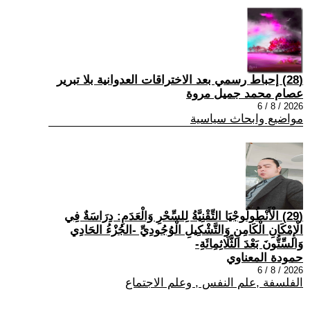
(28) إحباط رسمي بعد الاختراقات العدوانية بلا تبرير
عصام محمد جميل مروة
2026 / 8 / 6
مواضيع وابحاث سياسية
(29) الْأَنْطُولُوجْيَا التِّقْنِيَّةُ لِلسِّحْرِ وَالْعَدَمِ: دِرَاسَةٌ فِي
الْإِمْكَانِ الْكَامِنِ وَالتَّشْكِيلِ الْوُجُودِيِّ -الجُزْءُ الحَادِي
وَالسِّتُّونَ بَعْدَ الثَّلَاثِمِائَةِ-
حمودة المعناوي
2026 / 8 / 6
الفلسفة ,علم النفس , وعلم الاجتماع