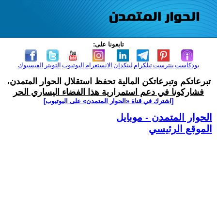
تابعونا على:
بودكاست
بنترست
تيلكرام
لينكدإن
الانستغرام
اليوتيوب
التويتر
الفيسبوك
تبرعاتكم وتبرعاتكن المالية تحفظ استقلال الحوار المتمدن،
فشاركونا في دعم استمرارية هذا الفضاء اليساري الحر
[اشترك في قناة ‫«الحوار المتمدن» على اليوتيوب]
الحوار المتمدن - موبايل
الموقع الرئيسي