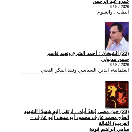
عمرو عبد الرحمن
2026 / 8 / 6
الطب , والعلوم
(22) الشيخان : أحمد الشرع ونعيم قاسم
حسن مدبولى
2026 / 8 / 6
العلمانية، الدين السياسي ونقد الفكر الديني
(23) حينَ مضى يُنقذُ أباه... ارتقى إليه شهيدًا الشهيد
الحاج محمد عارف محمود أبو سيف (أبو عارف –
الغريب) اغتيالة
سامي ابراهيم فودة