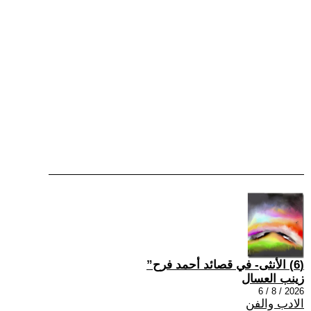
(6) الأنثى- في قصائد أحمد فرح”
زينب العسال
2026 / 8 / 6
الادب والفن