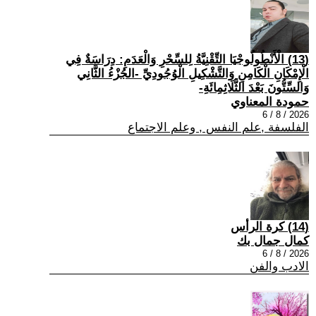
(13) الْأَنْطُولُوجْيَا التِّقْنِيَّةُ لِلسِّحْرِ وَالْعَدَمِ: دِرَاسَةٌ فِي
الْإِمْكَانِ الْكَامِنِ وَالتَّشْكِيلِ الْوُجُودِيِّ -الجُزْءُ الثَّانِي
وَالسِّتُّونَ بَعْدَ الثَّلَاثِمِائَةِ-
حمودة المعناوي
2026 / 8 / 6
الفلسفة ,علم النفس , وعلم الاجتماع
(14) كرة الرأس
كمال جمال بك
2026 / 8 / 6
الادب والفن