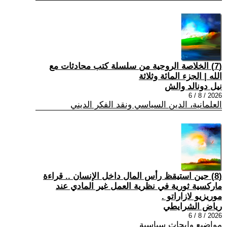
(7) الخلاصة الروحية من سلسلة كتب محادثات مع
الله | الجزء المائة وثلاثة
نيل دونالد والش
2026 / 8 / 6
العلمانية، الدين السياسي ونقد الفكر الديني
(8) حين استيقظ رأس المال داخل الإنسان .. قراءة
ماركسية ثورية في نظرية العمل غير المادي عند
موريزيو لازاراتو .
رياض الشرايطي
2026 / 8 / 6
مواضيع وابحاث سياسية