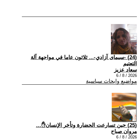
(24) -سيمای آزادي-... ثلاثون عاما في مواجهة آلة
التعتيم
سعاد عزيز
2026 / 8 / 6
مواضيع وابحاث سياسية
(25) حين تسارعت الحضارة وتأخر الإنسان✋…
مروان صباح
2026 / 8 / 6