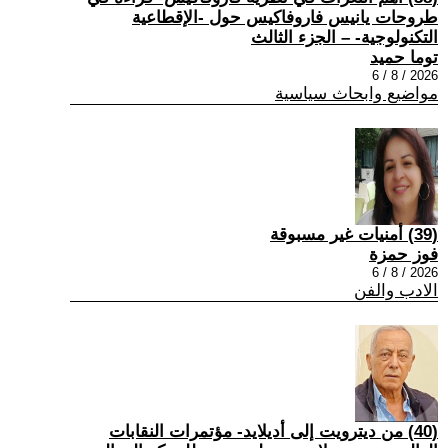
طروحات يانيس فاروفاكيس حول -الإقطاعية
التكنولوجية- – الجزء الثالث
توما حميد
2026 / 8 / 6
مواضيع وابحاث سياسية
(39) أمنيات غير مسبوقة
فوز حمزة
2026 / 8 / 6
الادب والفن
(40) من ديترويت إلى أديلايد- مؤتمرات النقابات