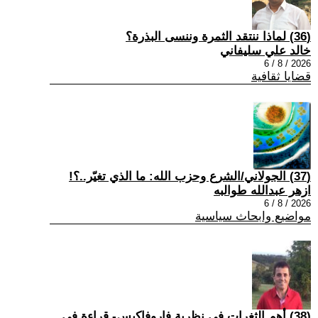
(36) لماذا ننتقد الثمرة وننسى البذرة؟
خالد علي سليفاني
2026 / 8 / 6
قضايا ثقافية
(37) الجولاني/الشرع وحزب الله: ما الذي تغيّر..؟!
ازهر عبدالله طوالبه
2026 / 8 / 6
مواضيع وابحاث سياسية
(38) أهم الثغرات في نظرية فاروفاكيس- قراءة في