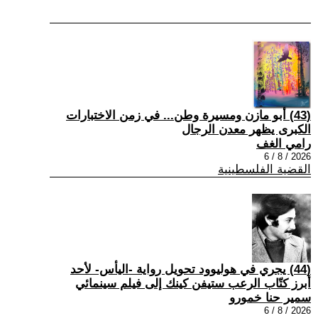
(43) أبو مازن ومسيرة وطن... في زمن الاختبارات
الكبرى يظهر معدن الرجال
رامي الغف
2026 / 8 / 6
القضية الفلسطينية
(44) يجري في هوليوود تحويل رواية -اليأس- لأحد
أبرز كتّاب الرعب ستيفن كينك إلى فيلم سينمائي
سمير حنا خمورو
2026 / 8 / 6