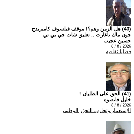
(40) هل الزمن وهم؟! موقف فيلسوف كامبريدج
جون ماك تاغارت .. تعليق شات جي بي تي
حسين عجيب
2026 / 8 / 8
قضايا ثقافية
(41) الحق على الطليان !
خليل قانصوه
2026 / 8 / 8
الإستعمار وتجارب التحرّر الوطني