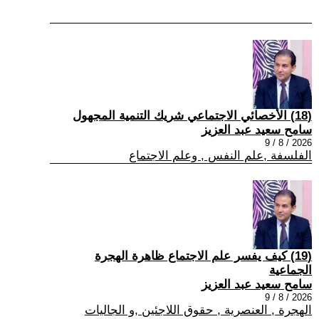
(18) الأخصائي الاجتماعي شريك التنمية المجهول
سامح سعيد عبد العزيز
2026 / 8 / 9
الفلسفة ,علم النفس , وعلم الاجتماع
(19) كيف يفسر علم الاجتماع ظاهرة الهجرة
الجماعية
سامح سعيد عبد العزيز
2026 / 8 / 9
الهجرة , العنصرية , حقوق اللاجئين ,و الجاليات