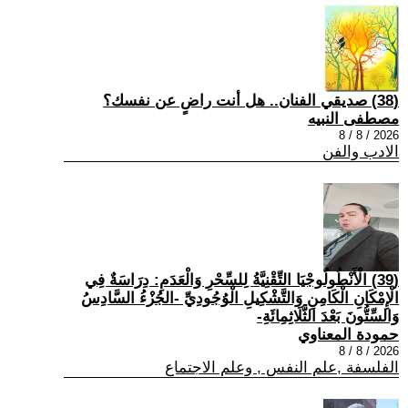
(38) صديقي الفنان.. هل أنت راضٍ عن نفسك؟
مصطفى النبيه
2026 / 8 / 8
الادب والفن
(39) الْأَنْطُولُوجْيَا التِّقْنِيَّةُ لِلسِّحْرِ وَالْعَدَمِ: دِرَاسَةٌ فِي
الْإِمْكَانِ الْكَامِنِ وَالتَّشْكِيلِ الْوُجُودِيِّ -الجُزْءُ السَّادِسُ
وَالسِّتُّونَ بَعْدَ الثَّلَاثِمِائَةِ-
حمودة المعناوي
2026 / 8 / 8
الفلسفة ,علم النفس , وعلم الاجتماع