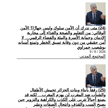
(24) متى ندرك أن الأمن سلوك وليس جهازًا؟ الأمن
الوقائي: من التعليم والصحة والغذاء إلى محاربة
الإدمان وحماية الأسرة والبيئة والفضاء الرقمي… لا
أمن حقيقي من دون وقاية تسبق الخطر وتمنع أسبابه
بوشعيب حمراوي
2026 / 8 / 9
المجتمع المدني
(25) رفقاً بأبناء وبنات الجزائر تجييش الأطفال
والشباب ضد المغرب لن يهزم المغرب… لكنه قد
يصنع أجيالاً تتربى على الكذب والكراهية والتزوير حين
يصبح السب والقذف وانتحال الصفات ونشر