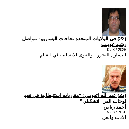
(22) في الولايات المتحدة نجاحات اليساريين تتواصل
رشيد غويلب
2026 / 8 / 9
اليسار , التحرر , والقوى الانسانية في العالم
(23) عبد الله اتهومي: “مقاربات استتبطانية في فهم
لوحات الفن التشكيلي”
أحمد رباص
2026 / 8 / 9
الادب والفن