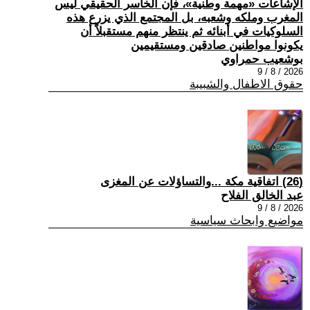
الإشاعات «مهمة وطنية»، فإن الخاسر الحقيقي ليس
المغرب وملكه وشعبه، بل المجتمع الذي يزرع هذه
السلوكيات في أبنائه ثم ينتظر منهم مستقبلاً أن
يكونوا مواطنين صادقين ومستقيمين
بوشعيب حمراوي
2026 / 8 / 9
حقوق الاطفال والشبيبة
(26) اتفاقية مكة ...والتساؤلات عن المغزى
عبد الخالق الفلاح
2026 / 8 / 9
مواضيع وابحاث سياسية