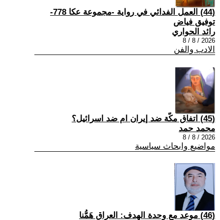
(44) العمل الفدائي في رواية -مجموعة عكا 778-
توفيق فياض
رائد الحواري
2026 / 8 / 8
الادب والفن
(45) اتفاق مكّة ضد إيران ام ضد اسرائيل؟
محمد حمد
2026 / 8 / 8
مواضيع وابحاث سياسية
(46) موعد مع وحدة الهدف: العراق هَمُّنا