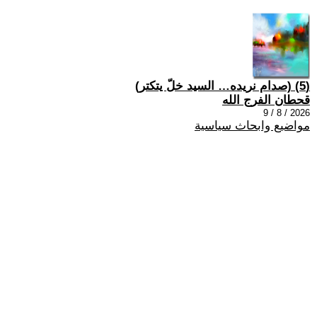
(5) (صدام نريده… السيد خلّ يتكتر)
قحطان الفرج الله
2026 / 8 / 9
مواضيع وابحاث سياسية