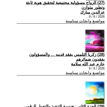
(27) الزواج مسؤولية مجتمعية لتحقيق هوية ثابتة
وتطور متوازن
عزالدين مبارك
2026 / 8 / 9
مواضيع وابحاث سياسية
(28) زكريا التلمس يفقد قدمه ... والمسؤولون
يفقدون ضمائرهم
حازم عبد الله سلامة
2026 / 8 / 9
مواضيع وابحاث سياسية
(29) الجزء الثاني: هندسة التنفيذ والتحول الرقمي