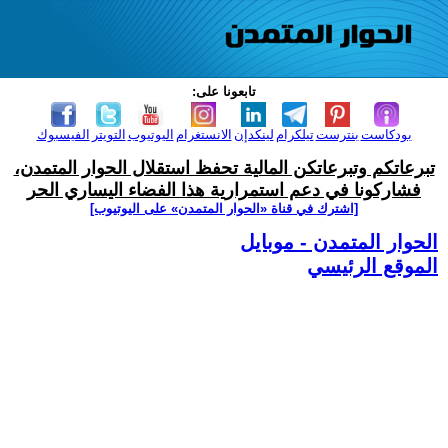
تابعونا على:
بودكاست
بنترست
تيلكرام
لينكدإن
الانستغرام
اليوتيوب
التويتر
الفيسبوك
تبرعاتكم وتبرعاتكن المالية تحفظ استقلال الحوار المتمدن،
فشاركونا في دعم استمرارية هذا الفضاء اليساري الحر
[اشترك في قناة ‫«الحوار المتمدن» على اليوتيوب]
الحوار المتمدن - موبايل
الموقع الرئيسي