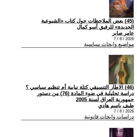
(45) بعض الملاحظات حول كتاب «الشيوعية
الجديدة» للرفيق آسو كمال
عامر صابر
2026 / 8 / 7
مواضيع وابحاث سياسية
(46) الاطار التنسيقي كتلة نيابية أم تنظيم سياسي ؟
دراسة تحليلية في ضوء المادة (76) من دستور
جمهورية العراق لسنة 2005
طيف باسم هادي
2026 / 8 / 7
دراسات وابحاث قانونية