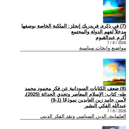
(7) في ذكرى فريدريك إنجلز: الملكية الخاصة بوصفها
مدخلاً لفهم الدولة والمجتمع
أكرم عبدالقيوم
2026 / 8 / 7
مواضيع وابحاث سياسية
(8) ضعف الكتابات السودانية عن فكر محمود محمد
طه- كتاب: الإسلام المعاصر وتحدي الحداثة (2025)،
لأمين حامد زين العابدين نموذجًا (1-9)
عبدالله الفكي البشير
2026 / 8 / 7
العلمانية، الدين السياسي ونقد الفكر الديني