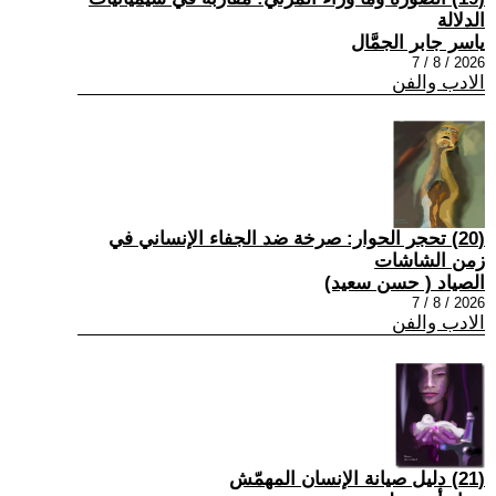
الدلالة
ياسر جابر الجمَّال
2026 / 8 / 7
الادب والفن
(20) تحجر الحوار: صرخة ضد الجفاء الإنساني في
زمن الشاشات
الصياد ‏( حسن سعيد‏)
2026 / 8 / 7
الادب والفن
(21) دليل صيانة الإنسان المهمّش