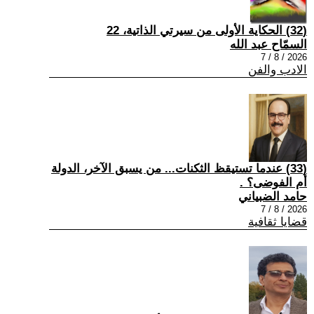
(32) الحكاية الأولى من سيرتي الذاتية، 22
السمّاح عبد الله
2026 / 8 / 7
الادب والفن
(33) عندما تستيقظ الثكنات... من يسبق الآخر، الدولة
أم الفوضى؟ .
حامد الضبياني
2026 / 8 / 7
قضايا ثقافية