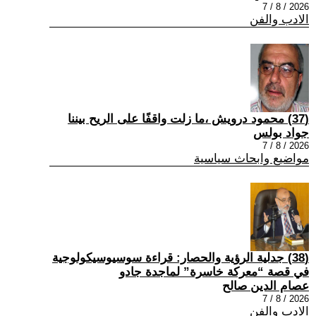
2026 / 8 / 7
الادب والفن
(37) محمود درويش ،ما زلت واقفًا على الريح بيننا
جواد بولس
2026 / 8 / 7
مواضيع وابحاث سياسية
(38) جدلية الرؤية والحصار: قراءة سوسيوسيكولوجية
في قصة “معركة خاسرة” لماجدة جادو
عصام الدين صالح
2026 / 8 / 7
الادب والفن