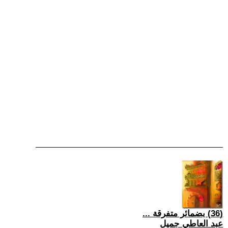
(36) بضمائر متفرقة ...
عبد العاطي جميل