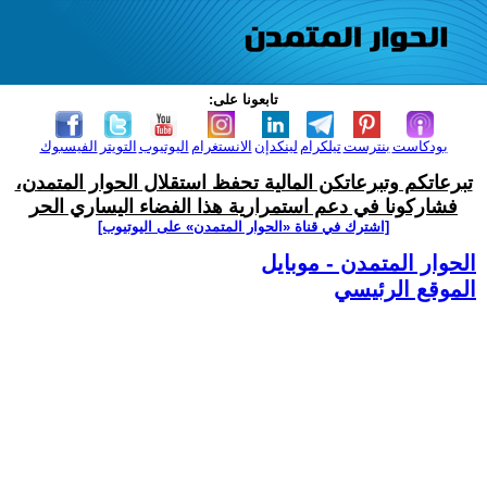
تابعونا على:
بودكاست
بنترست
تيلكرام
لينكدإن
الانستغرام
اليوتيوب
التويتر
الفيسبوك
تبرعاتكم وتبرعاتكن المالية تحفظ استقلال الحوار المتمدن،
فشاركونا في دعم استمرارية هذا الفضاء اليساري الحر
[اشترك في قناة ‫«الحوار المتمدن» على اليوتيوب]
الحوار المتمدن - موبايل
الموقع الرئيسي