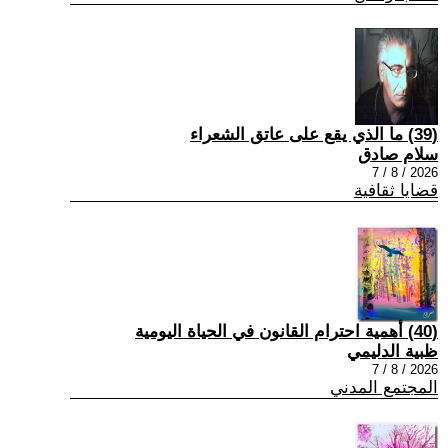
(39) ما الذي يقع على عاتق الشعراء
سلام صادق
2026 / 8 / 7
قضايا ثقافية
(40) أهمية احترام القانون في الحياة اليومية
ظبية الدليمي
2026 / 8 / 7
المجتمع المدني