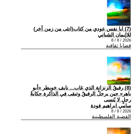
(7) ايا نفس عودي من كتاب(انثى من زمن آخر)
للاإيمان الشباني
2026 / 8 / 8
قضايا ثقافية
(8) رفيقُ الزنزانة الذي غاب... نايف خويطر «أبو
باهر» حين يرحلُ الرفيقُ وتبقى في الذاكرة حكايةُ
رجلٍ لا يُنسى
سامي ابراهيم فودة
2026 / 8 / 8
القضية الفلسطينية