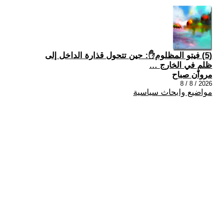
(5) فيتو المظلوم✋: حين تتحول قذارة الداخل إلى
ظلمٍ في الخارج …
مروان صباح
2026 / 8 / 8
مواضيع وابحاث سياسية