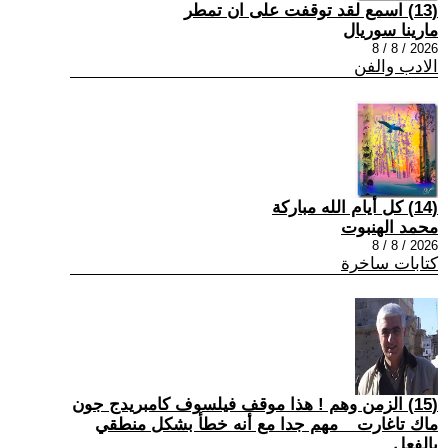
(13) اسمع لقد توقفت على ان تمطر
مارينا سوريال
2026 / 8 / 8
الادب والفن
(14) كل أيام الله مباركة
محمد الهنبوت
2026 / 8 / 8
كتابات ساخرة
(15) الزمن وهم ! هذا موقف فيلسوف كامبريدج جون
ماك تاغارت _ مهم جدا مع أنه خطأ بشكل منطقي
بالفعل