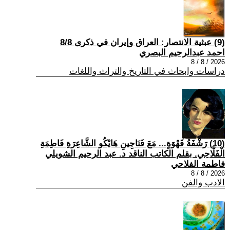
(9) عبثية الانتصار: العراق وإيران في ذكرى 8/8
احمد عبدالرحيم البصري
2026 / 8 / 8
دراسات وابحاث في التاريخ والتراث واللغات
(10) رَشْفَةُ قَهْوَةٍ... مَعَ فَنَاجِينِ هَايْكُو الشَّاعِرَةِ فَاطِمَةِ
الْفَلَّاحِي. بقلم الكاتب الناقد د. عبد الرحيم الشويلي
فاطمة الفلاحي
2026 / 8 / 8
الادب والفن