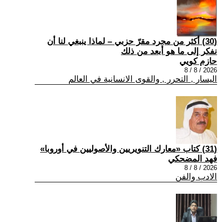
(30) أكثر من مجرد مقرّ حزبي – لماذا ينبغي لنا أن
نفكر إلى ما هو أبعد من ذلك
حازم كويي
2026 / 8 / 8
اليسار , التحرر , والقوى الانسانية في العالم
(31) كتاب «معارك التنويريين والأصوليين في أوروبا»
فهد المضحكي
2026 / 8 / 8
الادب والفن