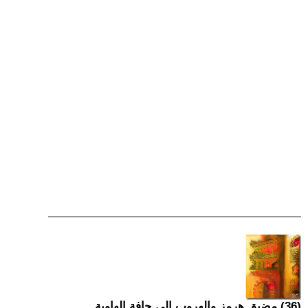
(36) مضيق هرمز والهروب إلى حافة الهاوية