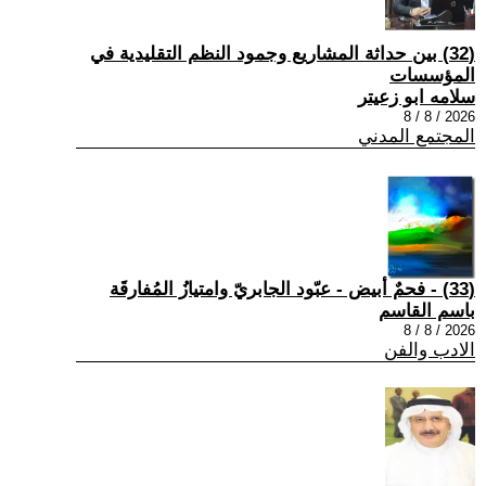
(32) بين حداثة المشاريع وجمود النظم التقليدية في
المؤسسات
سلامه ابو زعيتر
2026 / 8 / 8
المجتمع المدني
(33) - فحمٌ أبيض - عبّود الجابريّ وامتيازُ المُفارقَة
باسم القاسم
2026 / 8 / 8
الادب والفن