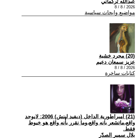
عبدالله تركماني
2026 / 8 / 8
مواضيع وابحاث سياسية
(20) مجرد خشبة
عزيز سمعان دعيم
2026 / 8 / 8
كتابات ساخرة
(21) امبراطورية الداخل (ديفيد لينش) 2006: لايوجد
واقع،ماتشعر بانه واقع،وما نقرر بأنه واقع هو خيوط
فقط.
بلال سمير الصدّر