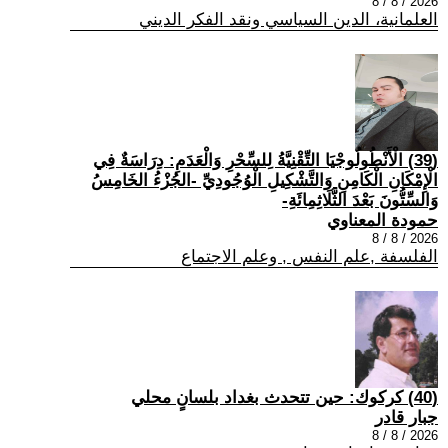
2026 / 8 / 8
العلمانية، الدين السياسي ونقد الفكر الديني
(39) الْأَنْطُولُوجْيَا التِّقْنِيَّةُ لِلسِّحْرِ وَالْعَدَمِ: دِرَاسَةٌ فِي
الْإِمْكَانِ الْكَامِنِ وَالتَّشْكِيلِ الْوُجُودِيِّ -الجُزْءُ الخَامِسُ
وَالسِّتُّونَ بَعْدَ الثَّلَاثِمِائَةِ-
حمودة المعناوي
2026 / 8 / 8
الفلسفة ,علم النفس , وعلم الاجتماع
(40) كركوك: حين تتحدث بغداد بلسانٍ محلي
جبار قادر
2026 / 8 / 8