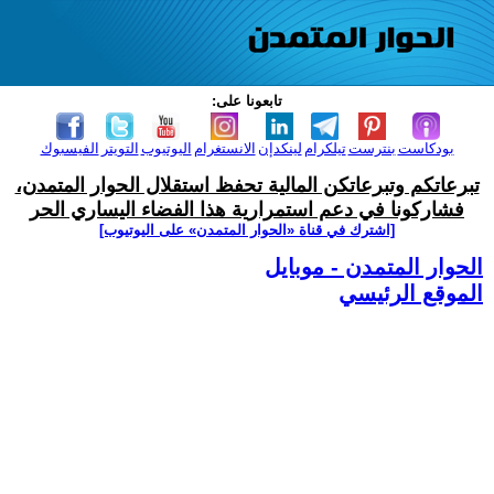
تابعونا على:
بودكاست
بنترست
تيلكرام
لينكدإن
الانستغرام
اليوتيوب
التويتر
الفيسبوك
تبرعاتكم وتبرعاتكن المالية تحفظ استقلال الحوار المتمدن،
فشاركونا في دعم استمرارية هذا الفضاء اليساري الحر
[اشترك في قناة ‫«الحوار المتمدن» على اليوتيوب]
الحوار المتمدن - موبايل
الموقع الرئيسي