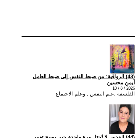
(43) الرواقية: من ضبط النفس إلى ضبط العامل
أيمن محسين
2026 / 8 / 10
الفلسفة ,علم النفس , وعلم الاجتماع
(44) القدس لا تُحتل مرة واحدة حين يصبح تغيير