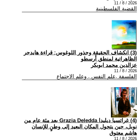
2026 / 8 / 11
القضية الفلسطينية
(3) انكشاف الحقيقة وجذور اللوغوس: قراءة هايدجر
الظاهراتية لمنطق أرسطو
عزالدين محمد ابوبكر
2026 / 8 / 11
الفلسفة ,علم النفس , وعلم الاجتماع
(4) غراتسيا ديليدا Grazia Deledda بعد مئة عام من
نوبل، حين يتحول المكان البعيد إلى وطنٍ للإنسان
هاشم معتوق
2026 / 8 / 11