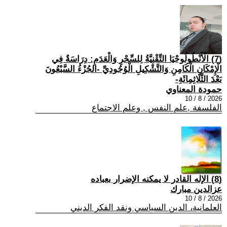
(7) الْأَنْطُولُوجْيَا التِّقْنِيَّةُ لِلسِّحْرِ وَالْعَدَمِ: دِرَاسَةٌ فِي
الْإِمْكَانِ الْكَامِنِ وَالتَّشْكِيلِ الْوُجُودِيِّ -الجُزْءُ السَّبْعُونَ
بَعْدَ الثَّلَاثِمِائَةِ-
حمودة المعناوي
2026 / 8 / 10
الفلسفة ,علم النفس , وعلم الاجتماع
(8) الإله القادر لا يمكنه الإضرار بعباده
عزالدين مبارك
2026 / 8 / 10
العلمانية، الدين السياسي ونقد الفكر الديني