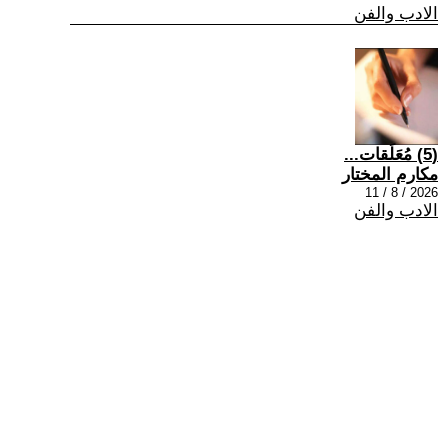
الادب والفن
(5) مُعَلَقات...
مكارم المختار
2026 / 8 / 11
الادب والفن