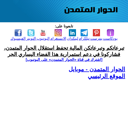
تابعونا على:
بودكاست
بنترست
تيلكرام
لينكدإن
الانستغرام
اليوتيوب
التويتر
الفيسبوك
تبرعاتكم وتبرعاتكن المالية تحفظ استقلال الحوار المتمدن،
فشاركونا في دعم استمرارية هذا الفضاء اليساري الحر
[اشترك في قناة ‫«الحوار المتمدن» على اليوتيوب]
الحوار المتمدن - موبايل
الموقع الرئيسي