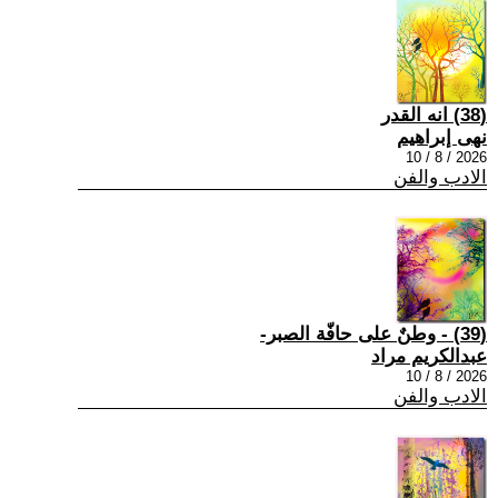
(38) انه القدر
نهى إبراهيم
2026 / 8 / 10
الادب والفن
(39) - وطنٌ على حافّة الصبر-
عبدالكريم مراد
2026 / 8 / 10
الادب والفن