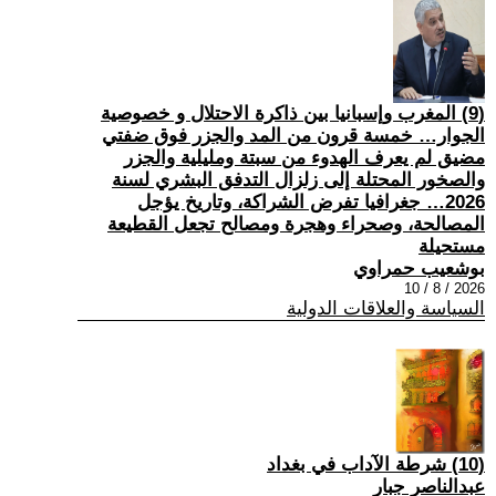
(9) المغرب وإسبانيا بين ذاكرة الاحتلال و خصوصية
الجوار… خمسة قرون من المد والجزر فوق ضفتي
مضيق لم يعرف الهدوء من سبتة ومليلية والجزر
والصخور المحتلة إلى زلزال التدفق البشري لسنة
2026… جغرافيا تفرض الشراكة، وتاريخ يؤجل
المصالحة، وصحراء وهجرة ومصالح تجعل القطيعة
مستحيلة
بوشعيب حمراوي
2026 / 8 / 10
السياسة والعلاقات الدولية
(10) شرطة الآداب في بغداد
عبدالناصر جبار