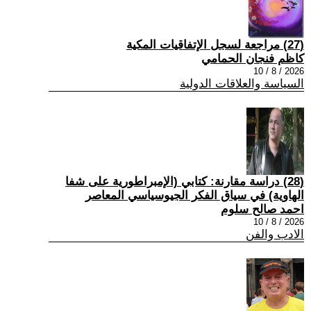
(27) مراجعة لسجل الإتفاقيات المكية
كاظم فنجان الحمامي
2026 / 8 / 10
السياسة والعلاقات الدولية
(28) دراسة مقارنة: كتابي (الإمبراطورية على شفا
الهاوية) في سياق الفكر الجيوسياسي المعاصر
احمد صالح سلوم
2026 / 8 / 10
الادب والفن