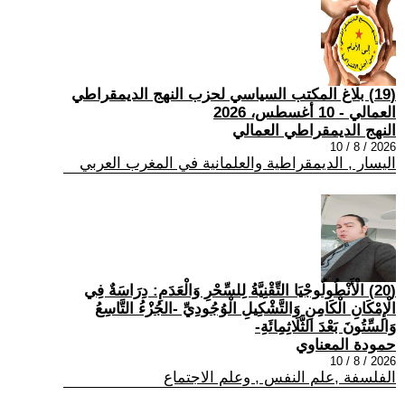
(19) بلاغ المكتب السياسي لحزب النهج الديمقراطي
العمالي - 10 أغسطس، 2026
النهج الديمقراطي العمالي
2026 / 8 / 10
اليسار , الديمقراطية والعلمانية في المغرب العربي
(20) الْأَنْطُولُوجْيَا التِّقْنِيَّةُ لِلسِّحْرِ وَالْعَدَمِ: دِرَاسَةٌ فِي
الْإِمْكَانِ الْكَامِنِ وَالتَّشْكِيلِ الْوُجُودِيِّ -الجُزْءُ التَّاسِعُ
وَالسِّتُونَ بَعْدَ الثَّلَاثِمِائَةِ-
حمودة المعناوي
2026 / 8 / 10
الفلسفة ,علم النفس , وعلم الاجتماع