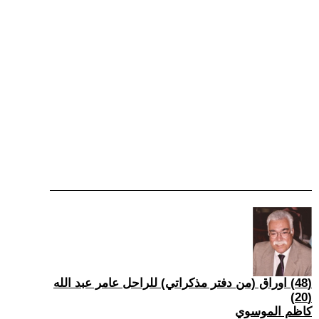
(48) اوراق (من دفتر مذكراتي) للراحل عامر عبد الله
(20)
كاظم الموسوي