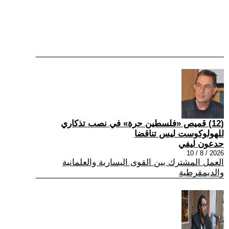
(12) قميص «فلسطين حرة» في نصب تذكاري
للهولوكوست ليس تناقضا
جدعون ليفي
2026 / 8 / 10
العمل المشترك بين القوى اليسارية والعلمانية
والديمقرطية