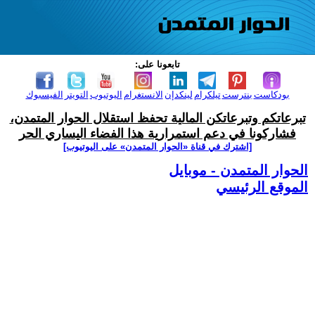
تابعونا على:
بودكاست
بنترست
تيلكرام
لينكدإن
الانستغرام
اليوتيوب
التويتر
الفيسبوك
تبرعاتكم وتبرعاتكن المالية تحفظ استقلال الحوار المتمدن،
فشاركونا في دعم استمرارية هذا الفضاء اليساري الحر
[اشترك في قناة ‫«الحوار المتمدن» على اليوتيوب]
الحوار المتمدن - موبايل
الموقع الرئيسي