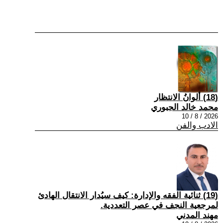
(18) ألوانُ الانتظار
محمد خالد الجبوري
2026 / 8 / 10
الادب والفن
(19) ثنائية الفقه والإدارة: كيف سيُدار الانتقال الهادئ
لمرجعية النجف في عصر التعددية.
مهند المدني