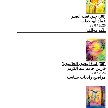
(38) حين تعب الصبر
عماد أبو حطب
2026 / 8 / 9
الادب والفن
(39) لماذا يخون الخائنون؟
فارس حامد عبد الكريم
2026 / 8 / 9
مواضيع وابحاث سياسية