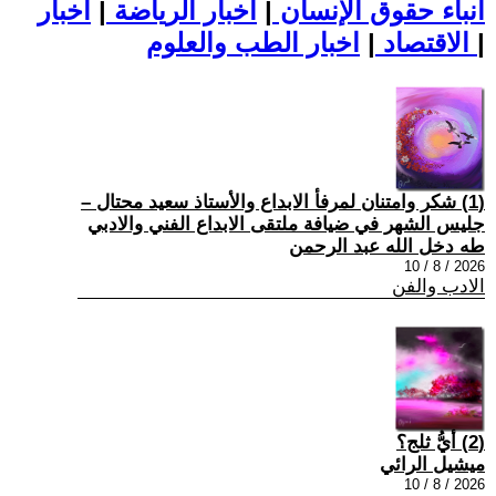
أنباء حقوق الإنسان
|
اخبار الرياضة
|
اخبار
|
اخبار الطب والعلوم
الاقتصاد
|
(1) شكر وامتنان لمرفأ الابداع والأستاذ سعيد محتال –
جليس الشهر في ضيافة ملتقى الابداع الفني والادبي
طه دخل الله عبد الرحمن
2026 / 8 / 10
الادب والفن
(2) أيُّ ثلج؟
ميشيل الرائي
2026 / 8 / 10