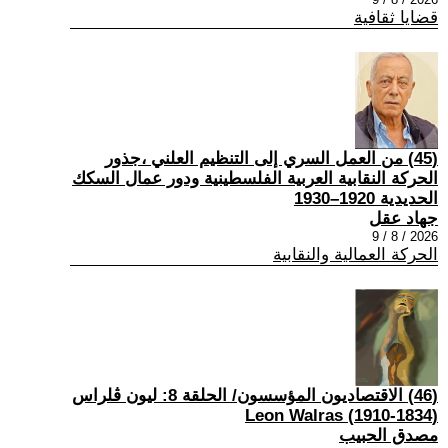
قضايا ثقافية
(45) من العمل السري إلى التنظيم العلني ،جذور
الحركة النقابية العربية الفلسطينية ودور عمال السكك
الحديدية 1920–1930
جهاد عقل
2026 / 8 / 9
الحركة العمالية والنقابية
(46) الاقتصاديون المؤسسون/ الحلقة 8: ليون ڤلراس
(1834-1910) Leon Walras
مصدق الحبيب