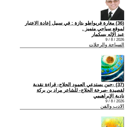
(36) مغارة فريواطو بتازة : في سبيل إعادة الاعتبار
لموقع سياحي متميز .
عبد الإله بسكمار
2026 / 8 / 9
السياحة والرحلات
(37) -حين يستدعي العمود الحلاج- قراءة نقدية
لقصيدة -صرخة الحلاج- للشاعر مراد بن بركة
نادية الإبراهيمي
2026 / 8 / 9
الادب والفن