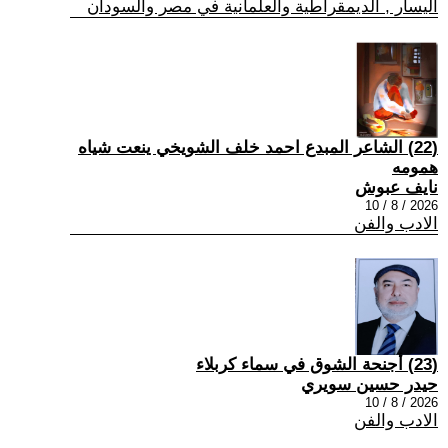
اليسار , الديمقراطية والعلمانية في مصر والسودان
(22) الشاعر المبدع احمد خلف الشويخي ينعت شياه
همومه
نايف عبوش
2026 / 8 / 10
الادب والفن
(23) أجنحة الشوق في سماء كربلاء
حيدر حسين سويري
2026 / 8 / 10
الادب والفن