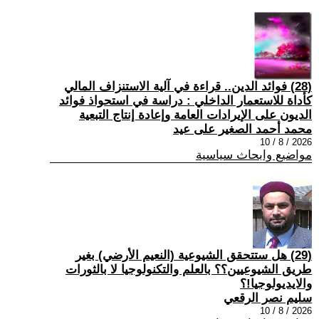
(28) فوائد الدين.. قراءة في آلية الاستنزاف المالي
كأداة للاستعمار الداخلي : دراسة في استحواذ فوائد
الديون على الإيرادات العامة وإعادة إنتاج التبعية
محمد أحمد الصغير على عيد
2026 / 8 / 10
مواضيع وابحاث سياسية
(29) هل ستتحقق الشيوعية (النعيم الأرضي) بغير
طريق الشيوعيين؟؟ بالعلم والتكنولوجيا لا بالثورات
والايديولوجيا!؟
سليم نصر الرقعي
2026 / 8 / 10