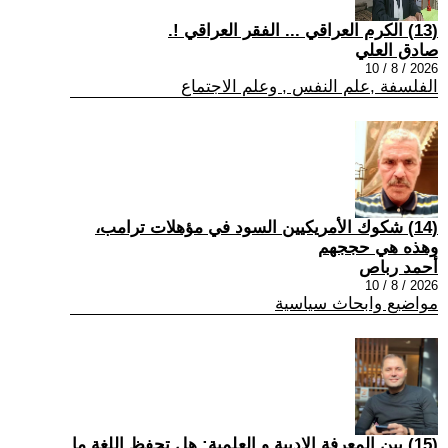
(13) الكرم العراقي ... الفقر العراقي !.
صادق العلي
2026 / 8 / 10
الفلسفة ,علم النفس , وعلم الاجتماع
(14) شكوك الأمريكيين السود في مؤهلات ترامب،
وهذه هي حججهم
أحمد رباص
2026 / 8 / 10
مواضيع وابحاث سياسية
(15) بين المعرفة الادبية و العلمية: هل تحفظ اللغة ما