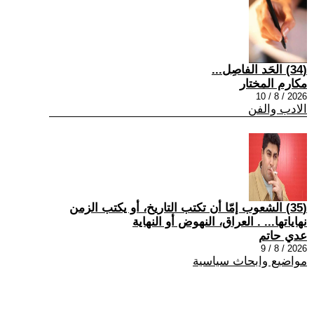
(34) الحَد الفاصِل...
مكارم المختار
2026 / 8 / 10
الادب والفن
(35) الشعوب إمّا أن تكتب التاريخ، أو يكتب الزمن
نهاياتها... . العراق، النهوض أو النهاية
عدي حاتم
2026 / 8 / 9
مواضيع وابحاث سياسية