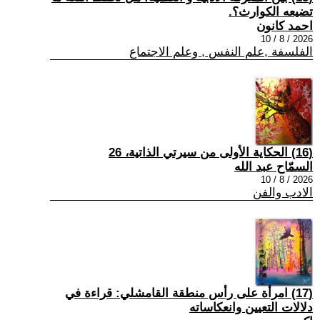
تضيعه الكوارث؟.
احمد كانون
2026 / 8 / 10
الفلسفة ,علم النفس , وعلم الاجتماع
(16) الحكاية الأولى من سيرتي الذاتية، 26
السمّاح عبد الله
2026 / 8 / 10
الادب والفن
(17) امرأة على رأس منطقة القامشلي: قراءة في
دلالات التعيين وانعكاساته