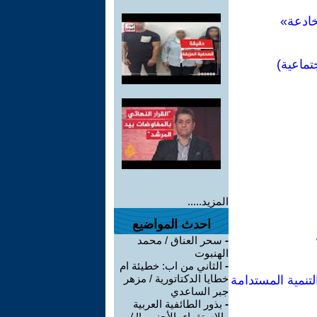
خادعة»
تماعية)
المزيد.....
احدث المواضيع
-
سحر العناق / محمد
الهنبوت
-
الثاني من اب: خطيئة ام
خطايا الدكتاتورية / مزهر
لتنمية المستدامة
جبر الساعدي
-
بذور الطائفية العربية
والاستقواء بالأجنبي !! /