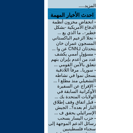
المزيد.....
احدث الأخبار المهمة
-
انخفاض مخزون أنظمة
الدفاع الأمريكية -بشكل
خطير-.. ما الذي يع ...
-
نجلا الزعيم الباكستاني
المسجون عمران خان
يتحدثان لـCNN عن وا ...
-
مسؤول أممي يكشف
عدد من أعدم بإيران بتهم
تتعلق بالأمن القومي ...
-
سوريا.. مرفأ اللاذقية
يسجل نموا في نشاطه
التشغيلي منذ مطلع ا ...
-
الإفراج عن السفيرة
الأوكرانية السابقة في
الولايات المتحدة بك ...
-
قبل اتفاق وقف إطلاق
النار أم بعده؟.. الجيش
الإسرائيلي يحقق ف ...
-
حزب اليسار يسحب
رسائل الدعم الموجهة إلى
سجناء فلسطينيين