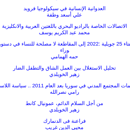
العدوانية الإنسانية في سيكولوجيا فرويد
علي أسعد وطفة
الاتصالات الخاصة بالراديو البحري باللغتين العربية والانكليزية
محمد عبد الكريم يوسف
التونسيات واستفتاء 25 جويلية :2022 إلى المقاطعة لا مصلحة للنساء 
وراء
حمه الهمامي
تحليل الاستغلال بين العمل الشاق والتطفل الضار
زهير الخويلدي
المجتمع المدني في سوريا بعد العام 2011 .. سياسة اللاسياسة
رامي نصرالله
من أجل السلام الدائم، عمونيال كانط
زهير الخويلدي
فراعنة فى الدنمارك
محيى الدين غريب