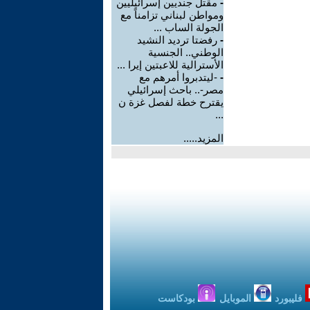
-
مقتل جنديين إسرائيليين
ومواطن لبناني تزامناً مع
الجولة الساب ...
-
رفضتا ترديد النشيد
الوطني.. الجنسية
الأسترالية للاعبتين إيرا ...
-
-ليتدبروا أمرهم مع
مصر-.. باحث إسرائيلي
يقترح خطة لفصل غزة ن
...
المزيد.....
فليبورد
الموبايل
بودكاست