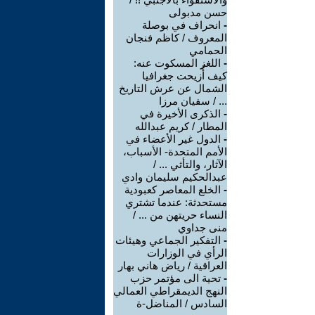
حسن مدبولى
-
انحراف في بوصلة
المعروف / كاظم فنجان
الحمامي
-
اللغز المسكوت عنه:
كيف أُزيحت جغرافيا
الشمال عن عرش التاريخ
... / سفيان مرزا
-
الذكرى الأخيرة في
المطار / كريم عبدالله
-
الدول غير الأعضاء في
الأمم المتحدة- الأسباب،
الآثار، والتأثي ... /
عبدالحكيم سليمان وادي
-
الخلع المعاصر كعبودية
مستحدثة: عندما تشتري
النساء حريتهن من ... /
منى جداوي
-
التفكير الجماعي وهيئات
الرأي في الوزارات
العراقية / رياض هاني بهار
-
تحية الى مؤتمر حزب
النهج الديمقراطي العمالي
السادس / المناضل-ة