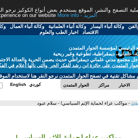
ة التصفح والنشر، الموقع يستخدم بعض أنواع الكوكيز نرجو النق
More info - المزيد
experience on our website
الفن
-
وكالة أنباء اليسار
-
وكالة أنباء العلمانية
-
وكالة أنباء العمال
-
وكا
الاقتصاد
-
اخبار الطب والعلوم
 الرئيسي لمؤسسة الحوار المتمدن
، علمانية، ديمقراطية، تطوعية وغير ربحية
ل مجتمع مدني علماني ديمقراطي حديث يضمن الحرية والعدالة الاجتم
حوار المتمدن على جائزة ابن رشد للفكر الحر والتى نالها أعلام في الفك
م مشاكل تقنية في تصفح الحوار المتمدن نرجو النقر هنا لاستخدام الموقع
كوردي
English
الاخبار
مراكز
الحوار المتمدن
مدن
- مواكب عزاء لحماية الإثم السياسي! - سلام عبود
مواكب عزاء لحماية الإثم السياسي!