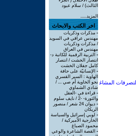
الثالث) / سلام عبود
المزيد.....
اخر الكتب والابحاث
-
مذكرات وذكريات
مهندس عراقي في السويد
/ مذكرات وذكريات
مهندس في العراق
-
التربية الرقمية للكاتبة د-
انتصار الخشت / انتصار
كامل جفلان الخشت
-
الإنسانيّة على حافة
الهاوية : السير القسري
نحو الخاوية أم صي ... /
لتصرفات المشاغ
شادي الشماوي
-
قراءة في -العقل
والثورة- -2 / نايف سلوم
-
ديوان 24 شعر / منصور
الريكان
-
لوبي إسرائيل والسياسة
الخارجية الأميركية /
محمود الصباغ
-
القصة الشاعرة والوعي