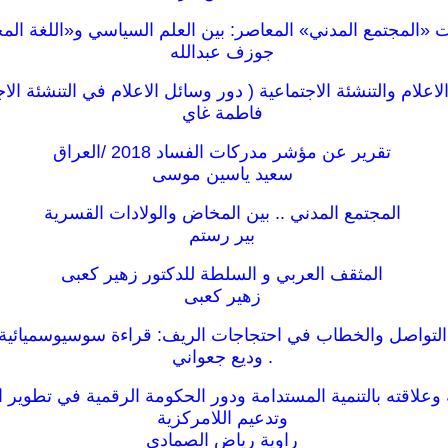
«المجتمع المدني» المعاصر: بين العلم السياسي و«اللغة الم
جوزف عبدالله
اعلام والتنشئة الاجتماعية ( دور وسائل الاعلام في التنشئة الاج
فاطمة غاي
تقرير عن مؤشر مدركات الفساد 2018 /العراق
سعيد ياسين موسى
المجتمع المدني .. بين المخاض والولادات القسرية
بير رستم
المثقف العربي و السلطة للدكتور زهير كعبى
زهير كعبى
التواصل والخطاب في احتجاجات الريف: قراءة سوسيوسميائية
. وديع جعواني
 وعلاقته بالتنمية المستدامة ودور الحكومة الرقمية في تطوير ا
وتدعيم اللامركزية
راوية رياض الصمادي