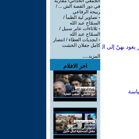
الجمعي الحداثي/ مقاربة
في دور القصة الش ... /
ربيحة الرفاعي
-
تصاوير لية الظمأ /
السمّاح عبد الله
-
ثلاثاءات عابر سبيل /
السمّاح عبد الله
-
ابجديات العطاء / انتصار
كامل جفلان الخشت
في دستور يعود بهنّ إلى ال
المزيد.....
اخر الافلام