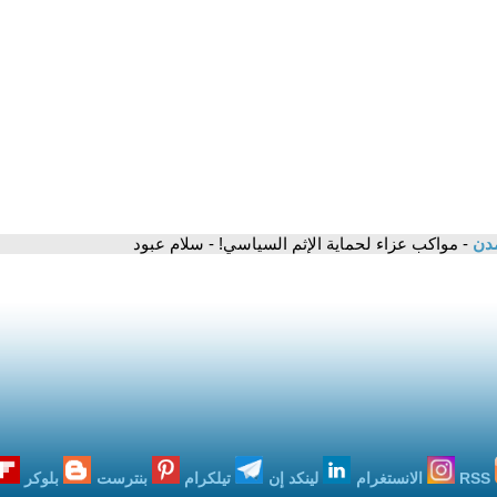
مدن
- مواكب عزاء لحماية الإثم السياسي! - سلام عبود
RSS
الانستغرام
لينكد إن
تيلكرام
بنترست
بلوكر