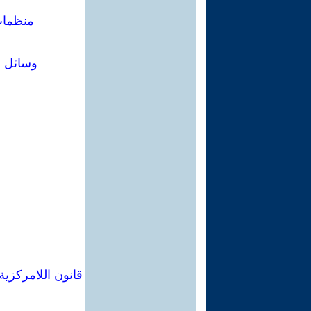
منظمات 
وسائل ال
قانون اللامركزية