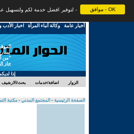
موافق - OK
لتوفير افضل خدمة لكم ولتسهيل عملي
أخبار عامة
-
وكالة أنباء المرأة
-
اخبار الأدب و
الموقع
يسارية
"من أج
حاز ال
إذا لديك
الزوار
اضافة/خدمات
بحث/الارشيف
الصفحة الرئيسية
-
المجتمع المدني
-
مكتبة الت