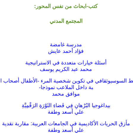
كتب-ابحاث من نفس المحور:
المجتمع المدني
مدرسة غامضة
فؤاد أحمد عايش
أسئلة خيارات متعددة في الاستراتيجية
محمد عبد الكريم يوسف
شيط السوسيوثقافي في تكوين شخصية المرء -الأطفال أصحاب ا
بة داخل الملاعب نموذجا-
موافق محمد
بيداغوجيا البُرْهانِ فِي فَضاءِ الثَوْرَةِ الرَقْمِيَّةِ
علي أسعد وطفة
مأزق الحريات الأكاديمية في الجامعات العربية: مقاربة نقدية
علي أسعد وطفة