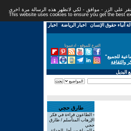
ر على الزر - موافق - لكي لاتظهر هذه الرسالة مرة اخرى -
This website uses cookies to ensure you get the best 
لة أنباء حقوق الإنسان
-
اخبار الرياضة
-
اخبار
التبرع للموقع - ادعمونا
اعية للجميع
"
ر والثقافة
 البديل
طارق حجي
-
الطاعون قراءة في فكر
الإرهاب المتأسلم / طارق
حجي
-
الصراع من أجل الحداثة