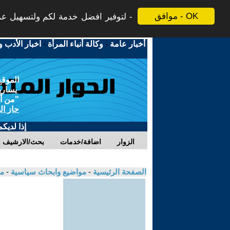
موافق - OK
لتوفير افضل خدمة لكم ولتسهيل عملي
أخبار عامة
-
وكالة أنباء المرأة
-
اخبار الأدب و
الموقع
يسارية
"من أج
حاز ال
إذا لديك
الزوار
اضافة/خدمات
بحث/الارشيف
الصفحة الرئيسية
-
مواضيع وابحاث سياسية
-
مك