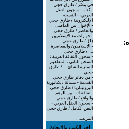
فى مِصْرَ / طارق حجي
-
كتاب -سجون العقل
العربي- - النسخة
الإليكترونية / طارق حجي
-
الإخوان بين الماضي
والحاضر / طارق حجي
-
حوارات مع الإسلاميين
ه:
(1). / طارق حجي
-
الإسلاميون والمعاصرة
.... / طارق حجي
-
سجون الثقافة العربية :
السجن الثاني : المفاهيم
السلبية الشائ ... / طارق
حجي
-
من دفاتر طارق حجي
القديمة - مسألة ديكتاتورية
البروليتاريا / طارق حجي
-
ثقافتنا: ... بين الوهم
والواقع / طارق حجي
-
سجون العقل العربي -
النص الكامل / طارق حجي
المزيد.....
اخر الكتب والابحاث