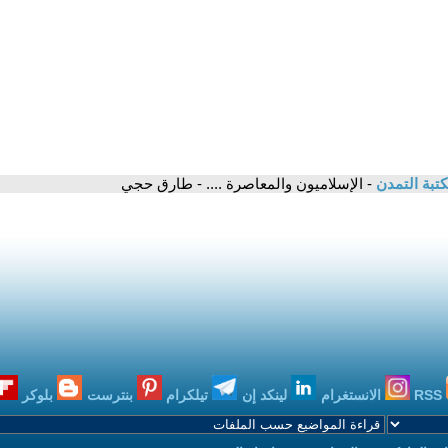
تبة التمدن
- الإسلاميون والمعاصرة .... - طارق حجي
RSS
الانستغرام
لينكد إن
تيلكرام
بنترست
بلوكر