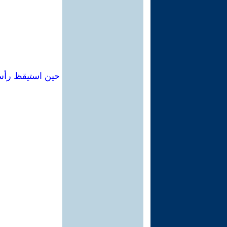
حين استيقظ رأس 