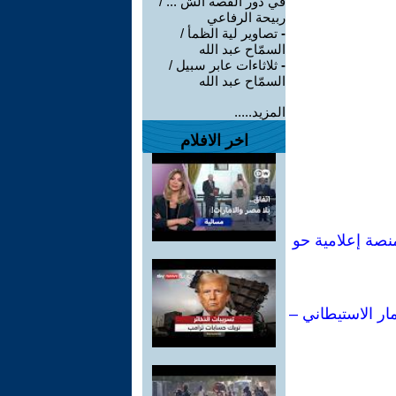
في دور القصة الش ... /
ربيحة الرفاعي
-
تصاوير لية الظمأ /
السمّاح عبد الله
-
ثلاثاءات عابر سبيل /
السمّاح عبد الله
المزيد.....
اخر الافلام
ي لكتاباتي: من إحدى أبرز مفكرات اليسار الإيطالي إلى أكثر من 80 منصة إعلامية حو
ار الاستيطاني –