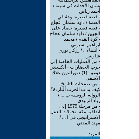
بشأن الأحداث في سبتة /
أحمد رباص
-
قصة قصيرة: وجهٌ في
العتمة / داود سلمان عجاج
-
قصة قصيرة: حصاة على
الجبين / داود سلمان عجاج
-
كرة القدم / محمد
ابراهيم بسيوني
-
انتماء .. / رزكار نوري
شاويس
-
من العمليات الخاصة إلى
حرب الحضارات - ألكسندر
دوغين (1) / نورالدين علاك
الاسفي
-
من صفحات التاريخ -
كيف بدأت الحرب الباردة؟
الرواية الروسية ب ... /
زياد الزبيدي
-
من مرحلة 1979 إلى
اتفاقية مكة: تحولات العقل
الاستراتيجي في ا ... /
مهند المدني
المزيد.....