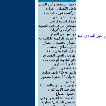
-
حين استيقظ رأس المال
داخل الإنسان .. قراءة
ماركسية ثورية في ... /
رياض الشرايطي
-
مذكرات وذكريات
مهندس عراقي في السويد
/ مذكرات وذكريات
مهندس في العراق
 غير المادي عند
-
التربية الرقمية للكاتبة د-
انتصار الخشت / انتصار
كامل جفلان الخشت
-
الإنسانيّة على حافة
الهاوية : السير القسري
نحو الخاوية أم صي ... /
شادي الشماوي
-
قراءة في -العقل
والثورة- -2 / نايف سلوم
-
ديوان 24 شعر / منصور
الريكان
-
لوبي إسرائيل والسياسة
الخارجية الأميركية /
محمود الصباغ
-
القصة الشاعرة والوعي
الجمعي الحداثي/ مقاربة