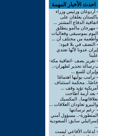
احدث الأخبار المهمة
-
أردوغان ورئيس وزراء
باكستان يعلقان على
اتفاقية الدفاع المشتر ...
-
مهرجان مالمو ينطلق
اليوم بموسيقى وفعاليات
وأطعمة من مختلف أن ...
-
النصف في بلا قيود:
إيران عدونا لأنّها تعتدي
علينا
-
تقرير يصف -اتفاقية مكة-
بـ-رسالة تحذير لطهران-..
وإيران للسع ...
-
ترامب يوليها اهتمامًا
خاصًا.. محكمة استئناف
أمريكية تؤيد وقف ...
-
بعد أزمة أطاحت
بعلاقاتهما.. المكسيك
والبيرو تعاودان العلاقات ...
-
-رغم ترسانتها
المتطورة-.. مسؤول أمني
إسرائيلي سابق: السعودية
...
-
لدغات الأفاعي ليست