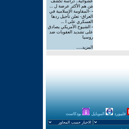
عشوائية.. دراسة تكشف
مَن هم الأكثر عرضة ل ...
-
-المقاومة الإسلامية في
العراق- تعلن تأجيل ردها
العسكري على ا ...
-
الشيوخ الأمريكي يصادق
على تشديد العقوبات ضد
روسيا
المزيد.....
فليبورد
الموبايل
بودكاست