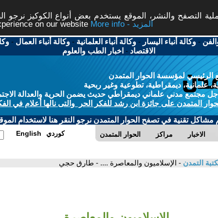
ة التصفح والنشر، الموقع يستخدم بعض أنواع الكوكيز نرجو النق
More info - المزيد
experience on our website
الفن
-
وكالة أنباء اليسار
-
وكالة أنباء العلمانية
-
وكالة أنباء العمال
-
وكا
الاقتصاد
-
اخبار الطب والعلوم
 الرئيسي لمؤسسة الحوار المتمدن
، علمانية، ديمقراطية، تطوعية وغير ربحية
ل مجتمع مدني علماني ديمقراطي حديث يضمن الحرية والعدالة الاجتم
حوار المتمدن على جائزة ابن رشد للفكر الحر والتى نالها أعلام في الفك
م مشاكل تقنية في تصفح الحوار المتمدن نرجو النقر هنا لاستخدام الموقع
كوردي
English
الاخبار
مراكز
الحوار المتمدن
تبة التمدن
- الإسلاميون والمعاصرة .... - طارق حجي
الإسلاميون والمعاصرة ....