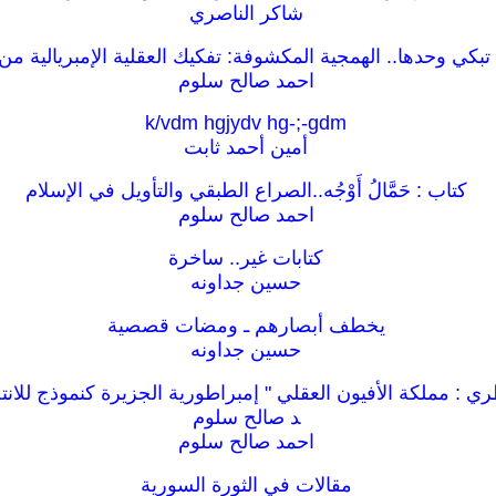
شاكر الناصري
 تبكي وحدها.. الهمجية المكشوفة: تفكيك العقلية الإمبريالية من
احمد صالح سلوم
k/vdm hgjydv hg-;-gdm
أمين أحمد ثابت
كتاب : حَمَّالُ أَوْجُه..الصراع الطبقي والتأويل في الإسلام
احمد صالح سلوم
كتابات غير.. ساخرة
حسين جداونه
يخطف أبصارهم ـ ومضات قصصية
حسين جداونه
ري : مملكة الأفيون العقلي " إمبراطورية الجزيرة كنموذج للان
د صالح سلوم
احمد صالح سلوم
مقالات في الثورة السورية