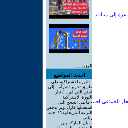
 غزة إلى ميناب
المزيد.....
احدث المواضيع
-
الثورة الاشتراكية على
طريق تحرير المرأة – إلى
ابنتي التي لم ... / تيار
الثورة الاشتراكية
تحار الجماعي احم
-
ما هي الحجج التي
استعملها كارل بوبر لدحض
النزعة التاريخانية؟ / أحمد
رباص
-
بيان الماركسيين
المناهضين للرأسمالية