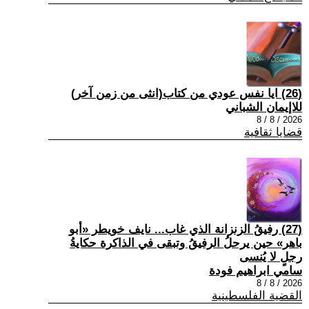
(26) ايا نفس عودي من كتاب(انثى من زمن آخر)
للاإيمان الشباني
2026 / 8 / 8
قضايا ثقافية
(27) رفيقُ الزنزانة الذي غاب... نايف خويطر «أبو
باهر» حين يرحلُ الرفيقُ وتبقى في الذاكرة حكايةُ
رجلٍ لا يُنسى
سامي ابراهيم فودة
2026 / 8 / 8
القضية الفلسطينية