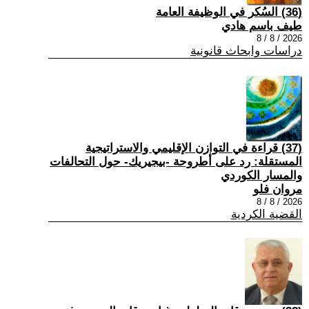
(36) السُكر في الوظيفة العامة
طيف باسم هادي
2026 / 8 / 8
دراسات وابحاث قانونية
(37) قراءة في التوازن الإقليمي والاستراتيجية
المستقلة: رد على أطروحة -بيجيريك- حول التحالفات
والمسار الكوردي
مروان فلو
2026 / 8 / 8
القضية الكردية