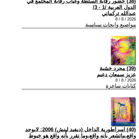
(38) حضور رقابة السلطة وغياب رقابة المجتمع في
الدول العربية /1 - 3/
عبدالله تركماني
2026 / 8 / 8
مواضيع وابحاث سياسية
(39) مجرد خشبة
عزيز سمعان دعيم
2026 / 8 / 8
كتابات ساخرة
(40) امبراطورية الداخل (ديفيد لينش) 2006: لايوجد
واقع،ماتشعر بانه واقع،وما نقرر بأنه واقع هو خيوط