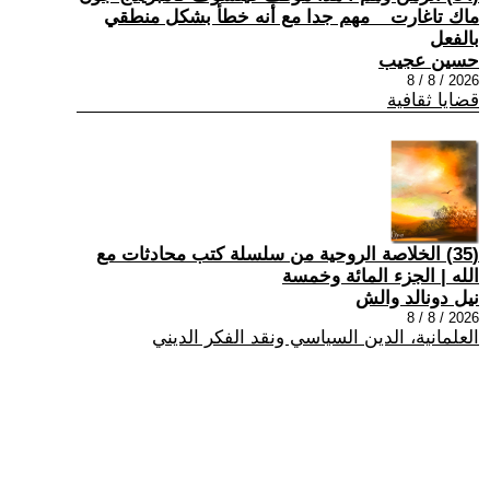
ماك تاغارت _ مهم جدا مع أنه خطأ بشكل منطقي
بالفعل
حسين عجيب
2026 / 8 / 8
قضايا ثقافية
(35) الخلاصة الروحية من سلسلة كتب محادثات مع
الله | الجزء المائة وخمسة
نيل دونالد والش
2026 / 8 / 8
العلمانية، الدين السياسي ونقد الفكر الديني