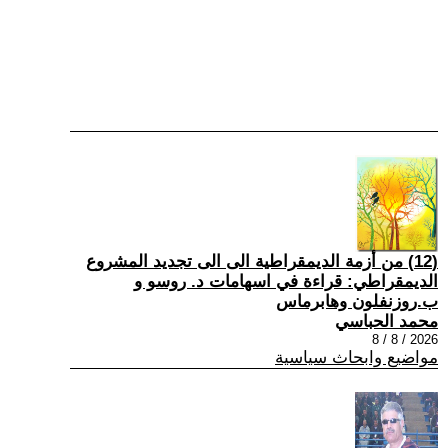
(12) من أزمة الديمقراطية الى الى تجديد المشروع
الديمقراطي: قراءة في اسهامات د. روسو و
ب.روزنفلون وهابرماس
محمد الحباسي
2026 / 8 / 8
مواضيع وابحاث سياسية