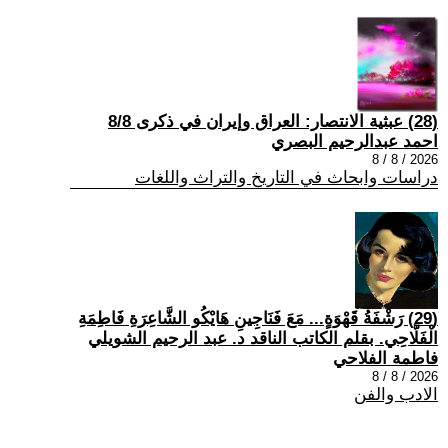
(28) عبثية الانتصار: العراق وإيران في ذكرى 8/8
احمد عبدالرحيم البصري
2026 / 8 / 8
دراسات وابحاث في التاريخ والتراث واللغات
(29) رَشْفَةُ قَهْوَةٍ... مَعَ فَنَاجِينِ هَايْكُو الشَّاعِرَةِ فَاطِمَةِ
الْفَلَّاحِي. بقلم الكاتب الناقد د. عبد الرحيم الشويلي
فاطمة الفلاحي
2026 / 8 / 8
الادب والفن