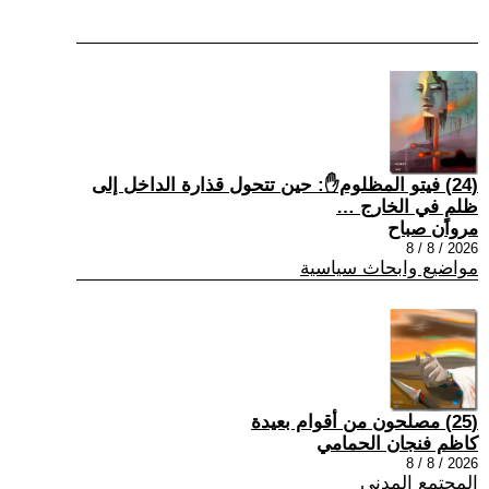
(24) فيتو المظلوم✋: حين تتحول قذارة الداخل إلى
ظلمٍ في الخارج …
مروان صباح
2026 / 8 / 8
مواضيع وابحاث سياسية
(25) مصلحون من أقوام بعيدة
كاظم فنجان الحمامي
2026 / 8 / 8
المجتمع المدني