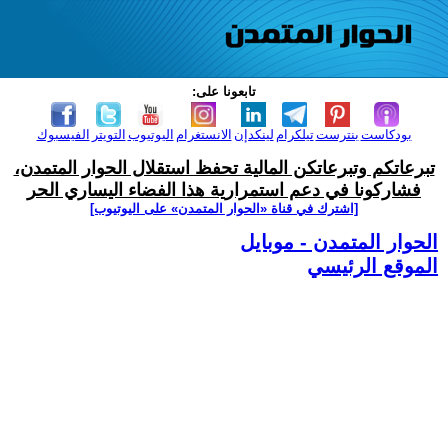
تابعونا على:
بودكاست
بنترست
تيلكرام
لينكدإن
الانستغرام
اليوتيوب
التويتر
الفيسبوك
تبرعاتكم وتبرعاتكن المالية تحفظ استقلال الحوار المتمدن،
فشاركونا في دعم استمرارية هذا الفضاء اليساري الحر
[اشترك في قناة ‫«الحوار المتمدن» على اليوتيوب]
الحوار المتمدن - موبايل
الموقع الرئيسي