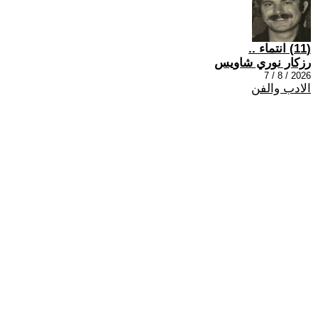
(11) انتماء ..
رزكار نوري شاويس
2026 / 8 / 7
الادب والفن