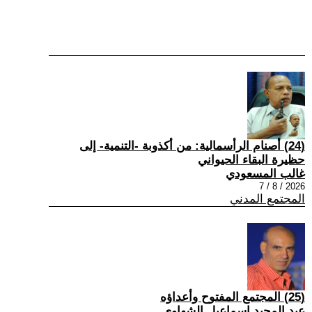
(24) أصنام الرأسمالية: من أكذوبة -التنمية- إلى
حظيرة البقاء الحيواني
غالب المسعودي
2026 / 8 / 7
المجتمع المدني
(25) المجتمع المفتوح وأعداؤه
عبد المجيد إسماعيل الشهاوي