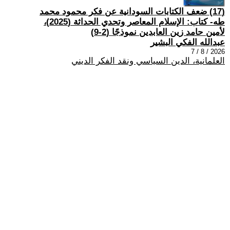
(17) ضعف الكتابات السودانية عن فكر محمود محمد
طه- كتاب: الإسلام المعاصر وتحدي الحداثة (2025)،
لأمين حامد زين العابدين نموذجًا (2-9)
عبدالله الفكي البشير
2026 / 8 / 7
العلمانية، الدين السياسي ونقد الفكر الديني