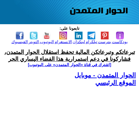
تابعونا على:
بودكاست
بنترست
تيلكرام
لينكدإن
الانستغرام
اليوتيوب
التويتر
الفيسبوك
تبرعاتكم وتبرعاتكن المالية تحفظ استقلال الحوار المتمدن،
فشاركونا في دعم استمرارية هذا الفضاء اليساري الحر
[اشترك في قناة ‫«الحوار المتمدن» على اليوتيوب]
الحوار المتمدن - موبايل
الموقع الرئيسي