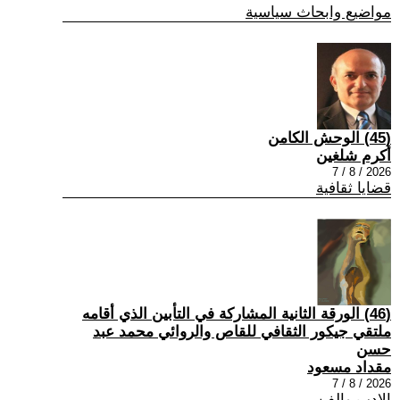
مواضيع وابحاث سياسية
(45) الوحش الكامن
أكرم شلغين
2026 / 8 / 7
قضايا ثقافية
(46) الورقة الثانية المشاركة في التأبين الذي أقامه
ملتقي جيكور الثقافي للقاص والروائي محمد عبد
حسن
مقداد مسعود
2026 / 8 / 7
الادب والفن