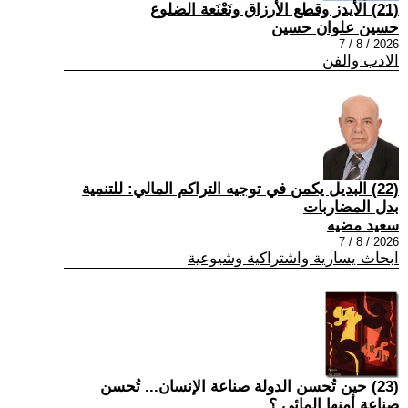
(21) الأيدز وقطع الأرزاق ونَعْنَعة الضلوع
حسين علوان حسين
2026 / 8 / 7
الادب والفن
(22) البديل يكمن في توجيه التراكم المالي: للتنمية
بدل المضاربات
سعيد مضيه
2026 / 8 / 7
ابحاث يسارية واشتراكية وشيوعية
(23) حين تُحسن الدولة صناعة الإنسان... تُحسن
صناعة أمنها المائي.؟