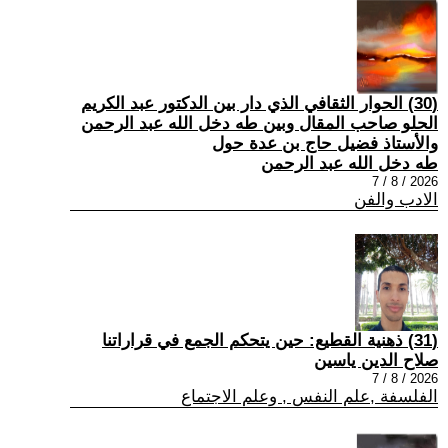
(30) الحوار الثقافي الذي دار بين الدكتور عبد الكريم
الحلو صاحب المقال وبين طه دخل الله عبد الرحمن
والأستاذ فضيل حاج بن عدة حول
طه دخل الله عبد الرحمن
2026 / 8 / 7
الادب والفن
(31) ذهنية القطيع: حين يتحكم الجمع في قراراتنا
صلاح الدين ياسين
2026 / 8 / 7
الفلسفة ,علم النفس , وعلم الاجتماع