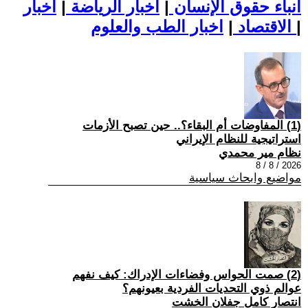
أنباء حقوق الإنسان
|
اخبار الرياضة
|
اخبار
|
اخبار الطب والعلوم
الاقتصاد
|
(1) المفاوضات أم البقاء؟.. حين تصبح الأزمات
استراتيجية للنظام الإيراني
نظام مير محمدي
2026 / 8 / 8
مواضيع وابحاث سياسية
(2) صمت الحواس وفضاءات الإدراك: كيف نفهم
عوالم ذوي التحديات الفردية بعيونهم؟
انتصار كامل جفلان الخشت