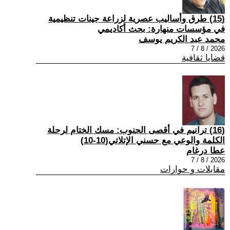
(15) طرق وأساليب عصرية لزراعة جينات تنظيمية
في مؤسسات منهارة: بحث أكاديمي
محمد عبد الكريم يوسف
2026 / 8 / 7
قضايا ثقافية
(16) ترانيم في أقصى الجنوب: مسك الختام لرحلة
الكلمة والوعي مع حسني الإتلاتي(10-10)
عطا درغام
2026 / 8 / 7
مقابلات و حوارات