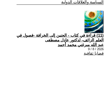
السياسة والعلاقات الدولية
(11) قراءة في كتاب - الحنين إلى الخرافة -فصول في
العلم الزائف- لدكتور عادل مصطفى
عبد الله ميرغني محمد أحمد
2026 / 8 / 9
قضايا ثقافية