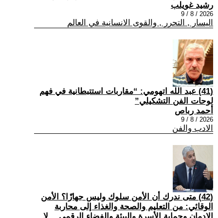
رشيد غويلب
2026 / 8 / 9
اليسار , التحرر , والقوى الانسانية في العالم
(41) عبد الله اتهومي: “مقاربات استتبطانية في فهم
لوحات الفن التشكيلي”
أحمد رباص
2026 / 8 / 9
الادب والفن
(42) متى ندرك أن الأمن سلوك وليس جهازًا؟ الأمن
الوقائي: من التعليم والصحة والغذاء إلى محاربة
الإدمان وحماية الأسرة والبيئة والفضاء الرقمي… لا