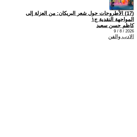
(17) الأطروحات حول شعر البريكان: من العزلة إلى
المواجهة النقدية ج١
كاظم حسن سعيد
2026 / 8 / 9
الادب والفن