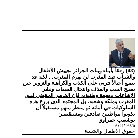
(43) رفقاً بأبناء وبنات الجزائر تجييش الأطفال
والشباب ضد المغرب لن يهزم المغرب… لكنه قد
يصنع أجيالاً تتربى على الكذب والكراهية والتزوير حين
يصبح السب والقذف وانتحال الصفات ونشر
الإشاعات «مهمة وطنية»، فإن الخاسر الحقيقي ليس
المغرب وملكه وشعبه، بل المجتمع الذي يزرع هذه
السلوكيات في أبنائه ثم ينتظر منهم مستقبلاً أن
يكونوا مواطنين صادقين ومستقيمين
بوشعيب حمراوي
2026 / 8 / 9
حقوق الاطفال والشبيبة