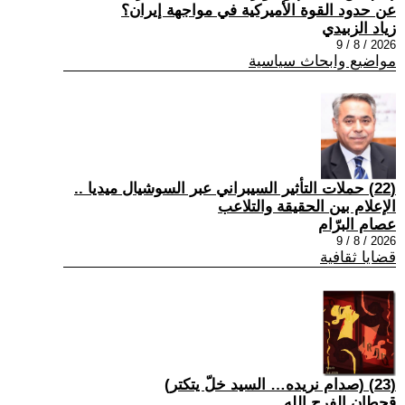
عن حدود القوة الأميركية في مواجهة إيران؟
زياد الزبيدي
2026 / 8 / 9
مواضيع وابحاث سياسية
(22) حملات التأثير السيبراني عبر السوشيال ميديا ..
الإعلام بين الحقيقة والتلاعب
عصام البرّام
2026 / 8 / 9
قضايا ثقافية
(23) (صدام نريده… السيد خلّ يتكتر)
قحطان الفرج الله