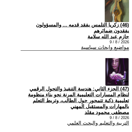
(46) زكريا التلمس يفقد قدمه ... والمسؤولون
يفقدون ضمائرهم
حازم عبد الله سلامة
2026 / 8 / 9
مواضيع وابحاث سياسية
(47) الجزء الثاني: هندسة التنفيذ والتحول الرقمي
لنظام المسارات التعليمية المرنة نحو بناء منظومة
تعليمية ذكية تتمحور حول الطالب، وتربط التعلم
بالمهارات والمستقبل المهني
مصطفى محمود مقلد
2026 / 8 / 9
التربية والتعليم والبحث العلمي