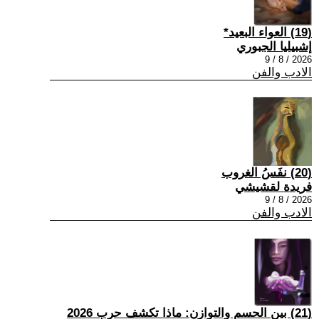
(19) العواء البعيد*
إشبيليا الجبوري
2026 / 8 / 9
الادب والفن
(20) نفَسُ الغروب
فريدة لقشيشي
2026 / 8 / 9
الادب والفن
(21) بين الحسم والتوازن: ماذا تكشف حرب 2026