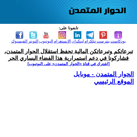
تابعونا على:
بودكاست
بنترست
تيلكرام
لينكدإن
الانستغرام
اليوتيوب
التويتر
الفيسبوك
تبرعاتكم وتبرعاتكن المالية تحفظ استقلال الحوار المتمدن،
فشاركونا في دعم استمرارية هذا الفضاء اليساري الحر
[اشترك في قناة ‫«الحوار المتمدن» على اليوتيوب]
الحوار المتمدن - موبايل
الموقع الرئيسي