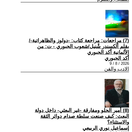
(7) مراجعات: مراجعة كتاب: -دولوز والظاهراتية-/
بقلم ألكسندر شْنيل/شعوب الجبوري - ت: من
الألمانية أكد الجبوري
أكد الجبوري
2026 / 8 / 9
الادب والفن
(8) أمير الحلو ومفارقة -غير البعثي- داخل دولة
البعث: كيف صنعت سلطة صدام دوائر الثقة
والاستثناء؟
إسماعيل نوري الربيعي