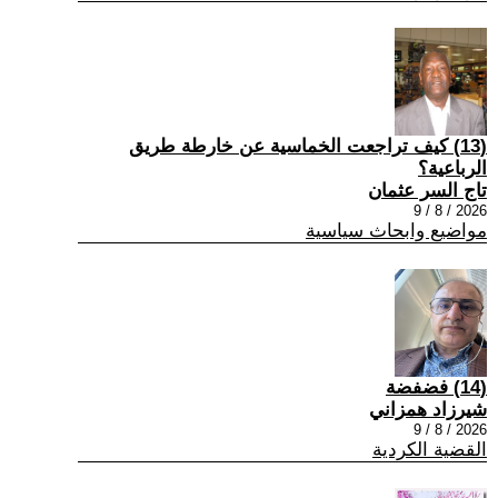
(13) كيف تراجعت الخماسية عن خارطة طريق
الرباعية؟
تاج السر عثمان
2026 / 8 / 9
مواضيع وابحاث سياسية
(14) فضفضة
شيرزاد همزاني
2026 / 8 / 9
القضية الكردية