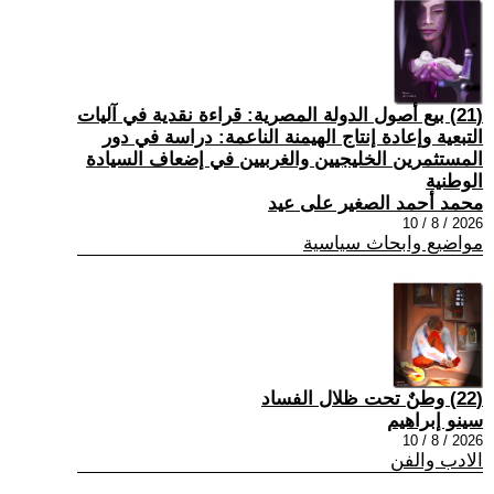
(21) بيع أصول الدولة المصرية: قراءة نقدية في آليات
التبعية وإعادة إنتاج الهيمنة الناعمة: دراسة في دور
المستثمرين الخليجيين والغربيين في إضعاف السيادة
الوطنية
محمد أحمد الصغير على عيد
2026 / 8 / 10
مواضيع وابحاث سياسية
(22) وطنٌ تحت ظلال الفساد
سينو إبراهيم
2026 / 8 / 10
الادب والفن