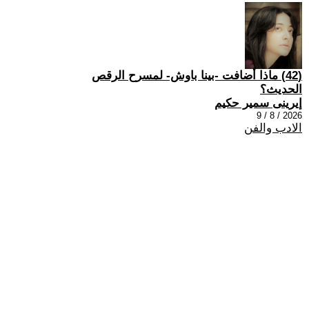
(42) ماذا أضافت -بينا باوش- لمسرح الرقص
الحديث؟
إيرينى سمير حكيم
2026 / 8 / 9
الادب والفن