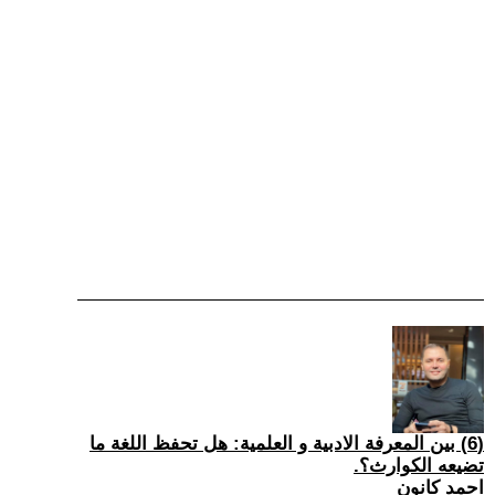
(6) بين المعرفة الادبية و العلمية: هل تحفظ اللغة ما
تضيعه الكوارث؟.
احمد كانون