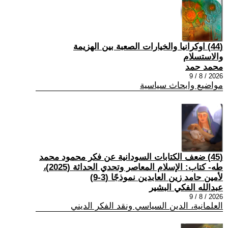
(44) اوكرانيا والخيارات الصعبة بين الهزيمة
والاستسلام
محمد حمد
2026 / 8 / 9
مواضيع وابحاث سياسية
(45) ضعف الكتابات السودانية عن فكر محمود محمد
طه- كتاب: الإسلام المعاصر وتحدي الحداثة (2025)،
لأمين حامد زين العابدين نموذجًا (3-9)
عبدالله الفكي البشير
2026 / 8 / 9
العلمانية، الدين السياسي ونقد الفكر الديني