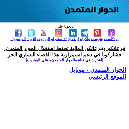
تابعونا على:
بودكاست
بنترست
تيلكرام
لينكدإن
الانستغرام
اليوتيوب
التويتر
الفيسبوك
تبرعاتكم وتبرعاتكن المالية تحفظ استقلال الحوار المتمدن،
فشاركونا في دعم استمرارية هذا الفضاء اليساري الحر
[اشترك في قناة ‫«الحوار المتمدن» على اليوتيوب]
الحوار المتمدن - موبايل
الموقع الرئيسي