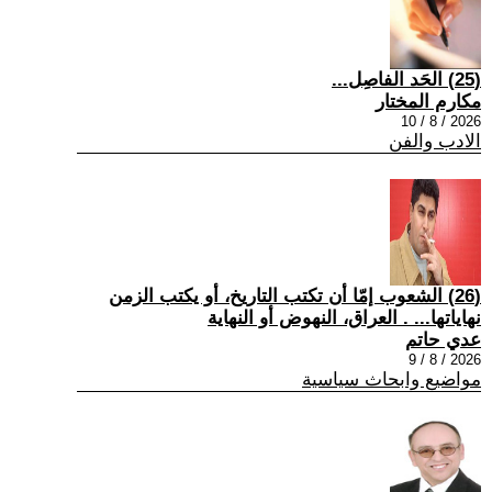
(25) الحَد الفاصِل...
مكارم المختار
2026 / 8 / 10
الادب والفن
(26) الشعوب إمّا أن تكتب التاريخ، أو يكتب الزمن
نهاياتها... . العراق، النهوض أو النهاية
عدي حاتم
2026 / 8 / 9
مواضيع وابحاث سياسية