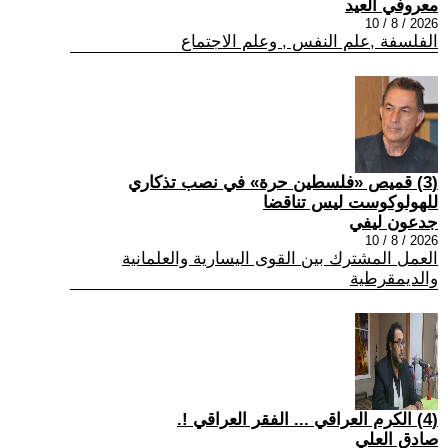
معروفي العيد
2026 / 8 / 10
الفلسفة ,علم النفس , وعلم الاجتماع
(3) قميص «فلسطين حرة» في نصب تذكاري
للهولوكوست ليس تناقضا
جدعون ليفي
2026 / 8 / 10
العمل المشترك بين القوى اليسارية والعلمانية
والديمقرطية
(4) الكرم العراقي ... الفقر العراقي !.
صادق العلي