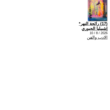
(17) رائحة النهر*
إشبيليا الجبوري
2026 / 8 / 10
الادب والفن