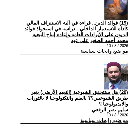
(19) فوائد الدين.. قراءة في آلية الاستنزاف المالي
كأداة للاستعمار الداخلي : دراسة في استحواذ فوائد
الديون على الإيرادات العامة وإعادة إنتاج التبعية
محمد أحمد الصغير على عيد
2026 / 8 / 10
مواضيع وابحاث سياسية
(20) هل ستتحقق الشيوعية (النعيم الأرضي) بغير
طريق الشيوعيين؟؟ بالعلم والتكنولوجيا لا بالثورات
والايديولوجيا!؟
سليم نصر الرقعي
2026 / 8 / 10
مواضيع وابحاث سياسية