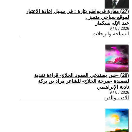
(27) مغارة فريواطو بتازة : في سبيل إعادة الاعتبار
لموقع سياحي متميز .
عبد الإله بسكمار
2026 / 8 / 9
السياحة والرحلات
(28) -حين يستدعي العمود الحلاج- قراءة نقدية
لقصيدة -صرخة الحلاج- للشاعر مراد بن بركة
نادية الإبراهيمي
2026 / 8 / 9
الادب والفن