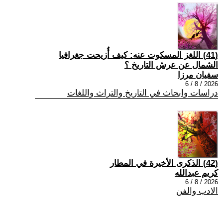
(41) اللغز المسكوت عنه: كيف أُزيحت جغرافيا
الشمال عن عرش التاريخ ؟
سفيان مرزا
2026 / 8 / 6
دراسات وابحاث في التاريخ والتراث واللغات
(42) الذكرى الأخيرة في المطار
كريم عبدالله
2026 / 8 / 6
الادب والفن