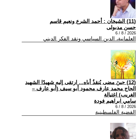
(11) الشيخان : أحمد الشرع ونعيم قاسم
حسن مدبولى
2026 / 8 / 6
العلمانية، الدين السياسي ونقد الفكر الديني
(12) حينَ مضى يُنقذُ أباه... ارتقى إليه شهيدًا الشهيد
الحاج محمد عارف محمود أبو سيف (أبو عارف –
الغريب) اغتيالة
سامي ابراهيم فودة
2026 / 8 / 6
القضية الفلسطينية