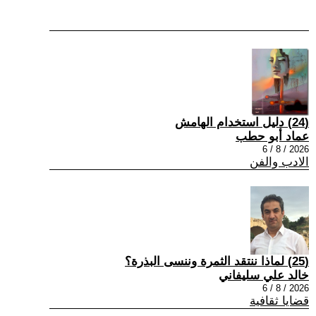
(24) دليل استخدام الهامش
عماد أبو حطب
2026 / 8 / 6
الادب والفن
(25) لماذا ننتقد الثمرة وننسى البذرة؟
خالد علي سليفاني
2026 / 8 / 6
قضايا ثقافية