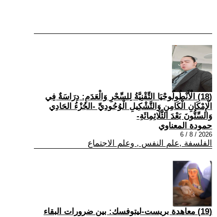
(18) الْأَنْطُولُوجْيَا التِّقْنِيَّةُ لِلسِّحْرِ وَالْعَدَمِ: دِرَاسَةٌ فِي
الْإِمْكَانِ الْكَامِنِ وَالتَّشْكِيلِ الْوُجُودِيِّ -الجُزْءُ الحَادِي
وَالسِّتُّونَ بَعْدَ الثَّلَاثِمِائَةِ-
حمودة المعناوي
2026 / 8 / 6
الفلسفة ,علم النفس , وعلم الاجتماع
(19) معاهدة بريست-ليتوفسك: بين ضرورات البقاء