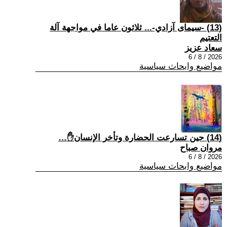
(13) -سيمای آزادي-... ثلاثون عاما في مواجهة آلة
التعتيم
سعاد عزيز
2026 / 8 / 6
مواضيع وابحاث سياسية
(14) حين تسارعت الحضارة وتأخر الإنسان✋…
مروان صباح
2026 / 8 / 6
مواضيع وابحاث سياسية