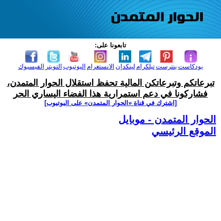
تابعونا على:
بودكاست
بنترست
تيلكرام
لينكدإن
الانستغرام
اليوتيوب
التويتر
الفيسبوك
تبرعاتكم وتبرعاتكن المالية تحفظ استقلال الحوار المتمدن،
فشاركونا في دعم استمرارية هذا الفضاء اليساري الحر
[اشترك في قناة ‫«الحوار المتمدن» على اليوتيوب]
الحوار المتمدن - موبايل
الموقع الرئيسي