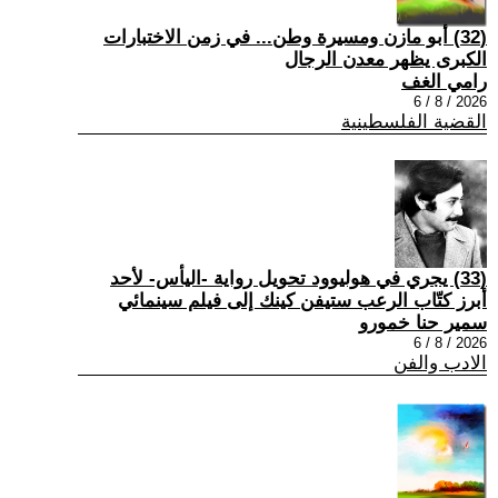
(32) أبو مازن ومسيرة وطن... في زمن الاختبارات
الكبرى يظهر معدن الرجال
رامي الغف
2026 / 8 / 6
القضية الفلسطينية
(33) يجري في هوليوود تحويل رواية -اليأس- لأحد
أبرز كتّاب الرعب ستيفن كينك إلى فيلم سينمائي
سمير حنا خمورو
2026 / 8 / 6
الادب والفن