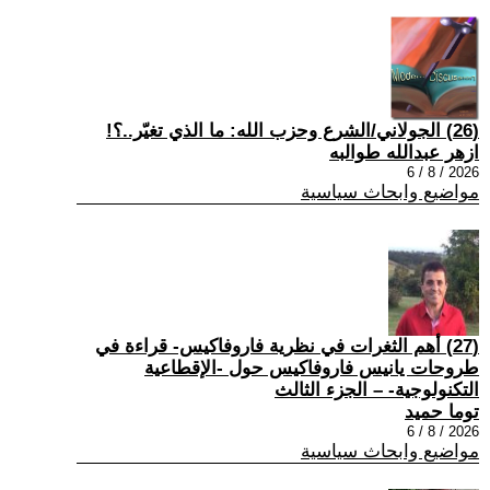
(26) الجولاني/الشرع وحزب الله: ما الذي تغيّر..؟!
ازهر عبدالله طوالبه
2026 / 8 / 6
مواضيع وابحاث سياسية
(27) أهم الثغرات في نظرية فاروفاكيس- قراءة في
طروحات يانيس فاروفاكيس حول -الإقطاعية
التكنولوجية- – الجزء الثالث
توما حميد
2026 / 8 / 6
مواضيع وابحاث سياسية