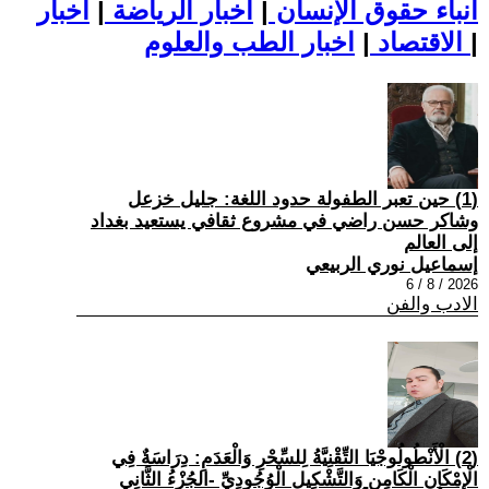
أنباء حقوق الإنسان
|
اخبار الرياضة
|
اخبار
|
اخبار الطب والعلوم
الاقتصاد
|
(1) حين تعبر الطفولة حدود اللغة: جليل خزعل
وشاكر حسن راضي في مشروع ثقافي يستعيد بغداد
إلى العالم
إسماعيل نوري الربيعي
2026 / 8 / 6
الادب والفن
(2) الْأَنْطُولُوجْيَا التِّقْنِيَّةُ لِلسِّحْرِ وَالْعَدَمِ: دِرَاسَةٌ فِي
الْإِمْكَانِ الْكَامِنِ وَالتَّشْكِيلِ الْوُجُودِيِّ -الجُزْءُ الثَّانِي