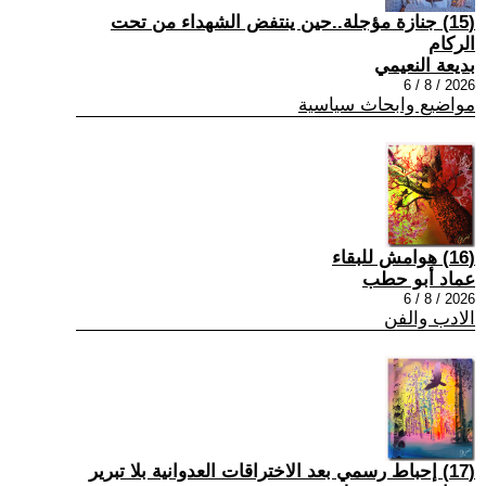
(15) جنازة مؤجلة..حين ينتفض الشهداء من تحت
الركام
بديعة النعيمي
2026 / 8 / 6
مواضيع وابحاث سياسية
(16) هوامش للبقاء
عماد أبو حطب
2026 / 8 / 6
الادب والفن
(17) إحباط رسمي بعد الاختراقات العدوانية بلا تبرير