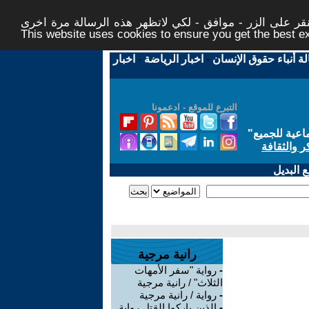
ر على الزر - موافق - لكي لاتظهر هذه الرسالة مرة اخرى -
This website uses cookies to ensure you get the best 
لة أنباء حقوق الإنسان
-
اخبار الرياضة
-
اخبار
التبرع للموقع - ادعمونا
اعية للجميع
"
ر والثقافة
 البديل
رانية مرجية
-
رواية "سفر الأمهات
الثلاث" / رانية مرجية
-
رواية / رانية مرجية
-
الذين باركوا القتل رواية