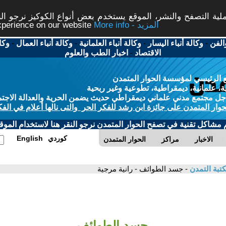
ة التصفح والنشر، الموقع يستخدم بعض أنواع الكوكيز نرجو النق
More info - المزيد
experience on our website
الفن
-
وكالة أنباء اليسار
-
وكالة أنباء العلمانية
-
وكالة أنباء العمال
-
وكا
الاقتصاد
-
اخبار الطب والعلوم
 الرئيسي لمؤسسة الحوار المتمدن
، علمانية، ديمقراطية، تطوعية وغير ربحية
ل مجتمع مدني علماني ديمقراطي حديث يضمن الحرية والعدالة الاجتم
حوار المتمدن على جائزة ابن رشد للفكر الحر والتى نالها أعلام في الفك
م مشاكل تقنية في تصفح الحوار المتمدن نرجو النقر هنا لاستخدام الموقع
كوردي
English
الاخبار
مراكز
الحوار المتمدن
تبة التمدن
- جسد الطوائف - رانية مرجية
جسد الطوائف