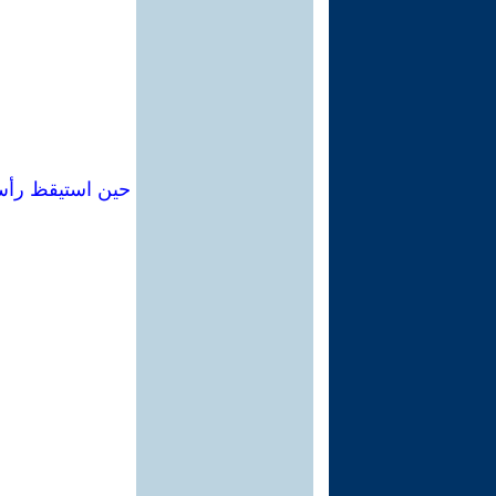
حين استيقظ رأس 