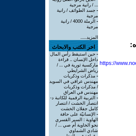
... / رانية مرجية
-
جسد الطوائف / رانية
مرجية
-
الرملة 4000 / رانية
مرجية
المزيد.....
ه:
اخر الكتب والابحاث
-
حين استيقظ رأس المال
داخل الإنسان .. قراءة
https://www
ماركسية ثورية في ... /
رياض الشرايطي
-
مذكرات وذكريات
مهندس عراقي في السويد
/ مذكرات وذكريات
مهندس في العراق
-
التربية الرقمية للكاتبة د-
انتصار الخشت / انتصار
كامل جفلان الخشت
-
الإنسانيّة على حافة
الهاوية : السير القسري
نحو الخاوية أم صي ... /
شادي الشماوي
-
قراءة في -العقل