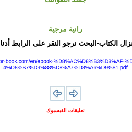
رانية مرجية
نزال الكتاب-البحث نرجو النقر على الرابط أدنا
.noor-book.com/en/ebook-%D8%AC%D8%B3%D8%AF
4%D8%B7%D9%88%D8%A7%D8%A6%D9%81-pdf
تعليقات الفيسبوك