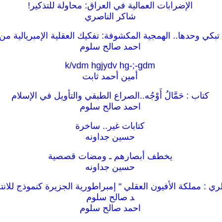
الإضرابات العمالية في العراق: محاولة للتذكير!
شاكر الناصري
 تبكي وحدها.. الهمجية المكشوفة: تفكيك العقلية الإمبريالية من
احمد صالح سلوم
k/vdm hgjydv hg-;-gdm
أمين أحمد ثابت
كتاب : حَمَّالُ أَوْجُه..الصراع الطبقي والتأويل في الإسلام
احمد صالح سلوم
كتابات غير.. ساخرة
حسين جداونه
يخطف أبصارهم ـ ومضات قصصية
حسين جداونه
ري : مملكة الأفيون العقلي " إمبراطورية الجزيرة كنموذج للان
د صالح سلوم
احمد صالح سلوم