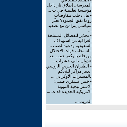
المدرسة.. إطلاق نار داخل
مؤسسة تعليمية في ت ...
-
هل دخلت مفاوضات
روما نفق الجمود؟ تعثّر
سياسي يتزامن مع تصعيد
...
-
تحذير للفصائل المسلحة
العراقية من استهداف
السعودية ودعوة لضب ...
-
انسحاب قوات الاحتلال
من قلنديا وكفر عقب بعد
عدوان خلف عشرات ...
-
الطيران الحربي الروسي
يدمر مراكز للتحكم
بالمسيرات الأوكراني ...
-
خبير عسكري صيني:
الاستراتيجية النووية
الأمريكية الجديدة قد ت ...
المزيد.....