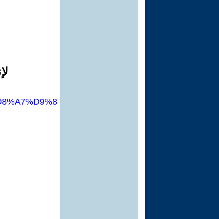
لإ
-%D8%A7%D9%8