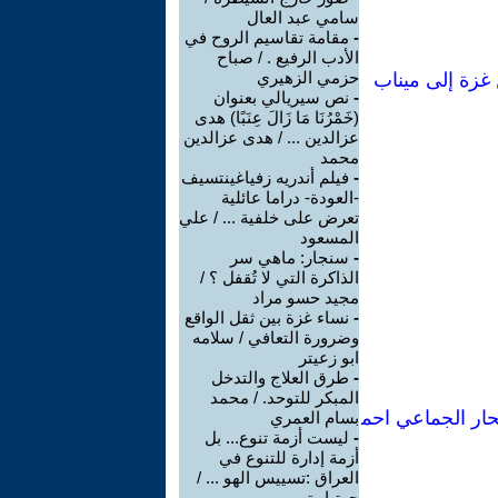
سامي عبد العال
-
مقامة تقاسيم الروح في
الأدب الرفيع . / صباح
حزمي الزهيري
 غزة إلى ميناب
-
نص سيريالي بعنوان
(خَمْرُنَا مَا زَالَ عِنَبًا) هدى
عزالدين ... / هدى عزالدين
محمد
-
فيلم أندريه زفياغينتسيف
-العودة- دراما عائلية
تعرض على خلفية ... / علي
المسعود
-
سنجار: ماهي سر
الذاكرة التي لا تُقفل ؟ /
مجيد حسو مراد
-
نساء غزة بين ثقل الواقع
وضرورة التعافي / سلامه
ابو زعيتر
-
طرق العلاج والتدخل
المبكر للتوحد. / محمد
تحار الجماعي احم
بسام العمري
-
ليست أزمة تنوع... بل
أزمة إدارة للتنوع في
العراق :تسييس الهو ... /
جوتيار تمر