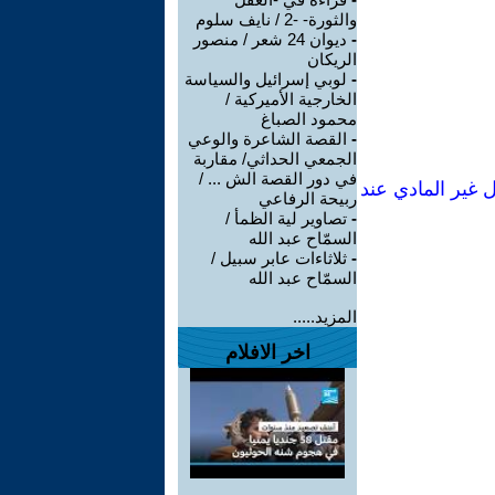
والثورة- -2 / نايف سلوم
-
ديوان 24 شعر / منصور
الريكان
-
لوبي إسرائيل والسياسة
الخارجية الأميركية /
محمود الصباغ
-
القصة الشاعرة والوعي
الجمعي الحداثي/ مقاربة
في دور القصة الش ... /
 غير المادي عند
ربيحة الرفاعي
-
تصاوير لية الظمأ /
السمّاح عبد الله
-
ثلاثاءات عابر سبيل /
السمّاح عبد الله
المزيد.....
اخر الافلام