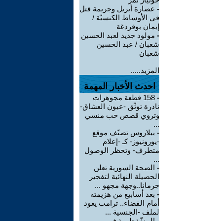
-
عصارة أبريل وجريمة قتل
في الأوساط الكنسيّة /
إيمان بوقردغة
-
مولود جديد لعبد الحسين
شعبان / عبد الحسين
شعبان
المزيد.....
احدث الأخبار المهمة
-
158 قطعة مجوهرات
نادرة توثّق -عيون العشاق-
وتروي قصص حب منسي
...
-
بيلاروس تصنّف موقع
-يورونيوز- كـ -إعلام
متطرف- وتحظر الوصول
...
-
الصحة السورية تعلن
الحصيلة النهائية لتفجير
جرمانا..وجهة مجهو ...
-
بعد أسابيع من هزيمته
أمام القضاء.. ترامب يعود
لملف -الجنسية ...
-
المنفّذ تلميذ في