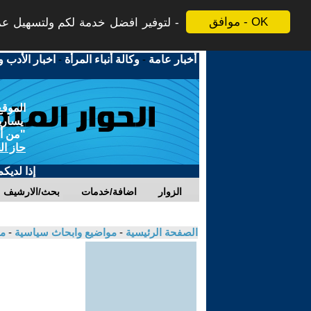
موافق - OK
لتوفير افضل خدمة لكم ولتسهيل عملي
أخبار عامة
-
وكالة أنباء المرأة
-
اخبار الأدب و
الموقع
يسارية
"من أج
حاز ال
إذا لديك
الزوار
اضافة/خدمات
بحث/الارشيف
الصفحة الرئيسية
-
مواضيع وابحاث سياسية
-
مك