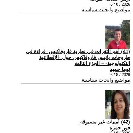
2026 / 8 / 6
مواضيع وابحاث سياسية
(41) أهم الثغرات في نظرية فاروفاكيس- قراءة في
طروحات يانيس فاروفاكيس حول -الإقطاعية
التكنولوجية- – الجزء الثالث
توما حميد
2026 / 8 / 6
مواضيع وابحاث سياسية
(42) أمنيات غير مسبوقة
فوز حمزة