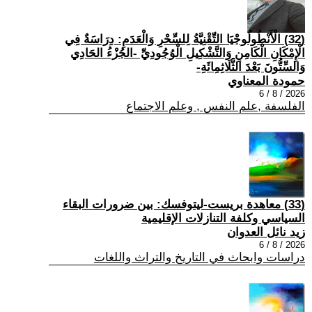
(32) الْأَنْطُولُوجْيَا التِّقْنِيَّةُ لِلسِّحْرِ وَالْعَدَمِ: دِرَاسَةٌ فِي
الْإِمْكَانِ الْكَامِنِ وَالتَّشْكِيلِ الْوُجُودِيِّ -الجُزْءُ الحَادِي
وَالسِّتُّونَ بَعْدَ الثَّلَاثِمِائَةِ-
حمودة المعناوي
2026 / 8 / 6
الفلسفة ,علم النفس , وعلم الاجتماع
(33) معاهدة بريست-ليتوفسك: بين ضرورات البقاء
السياسي وكلفة التنازلات الإقليمية
زيد نائل العدوان
2026 / 8 / 6
دراسات وابحاث في التاريخ والتراث واللغات