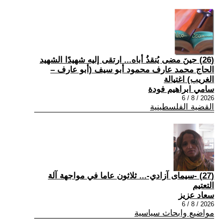
(26) حينَ مضى يُنقذُ أباه... ارتقى إليه شهيدًا الشهيد
الحاج محمد عارف محمود أبو سيف (أبو عارف –
الغريب) اغتيالة
سامي ابراهيم فودة
2026 / 8 / 6
القضية الفلسطينية
(27) -سيمای آزادي-... ثلاثون عاما في مواجهة آلة
التعتيم
سعاد عزيز
2026 / 8 / 6
مواضيع وابحاث سياسية