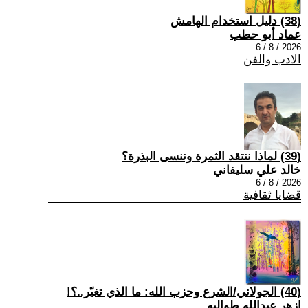
(38) دليل استخدام الهامش
عماد أبو حطب
2026 / 8 / 6
الادب والفن
(39) لماذا ننتقد الثمرة وننسى البذرة؟
خالد علي سليفاني
2026 / 8 / 6
قضايا ثقافية
(40) الجولاني/الشرع وحزب الله: ما الذي تغيّر..؟!
ازهر عبدالله طوالبه