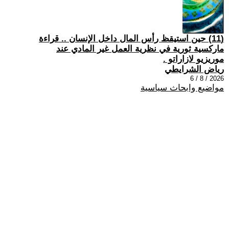
(11) حين استيقظ رأس المال داخل الإنسان .. قراءة
ماركسية ثورية في نظرية العمل غير المادي عند
موريزيو لازاراتو .
رياض الشرايطي
2026 / 8 / 6
مواضيع وابحاث سياسية