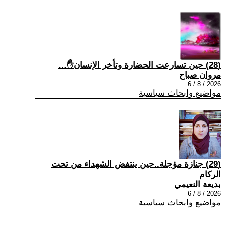
(28) حين تسارعت الحضارة وتأخر الإنسان✋…
مروان صباح
2026 / 8 / 6
مواضيع وابحاث سياسية
(29) جنازة مؤجلة..حين ينتفض الشهداء من تحت
الركام
بديعة النعيمي
2026 / 8 / 6
مواضيع وابحاث سياسية