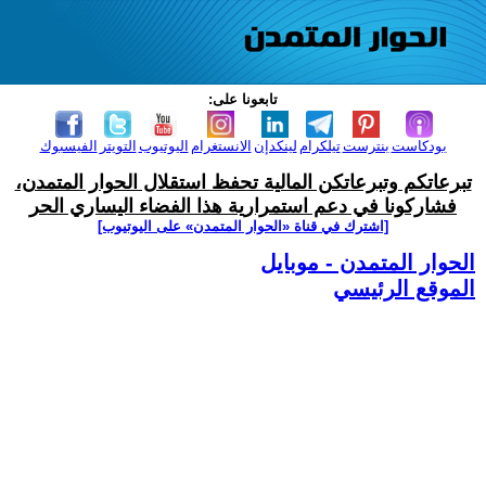
تابعونا على:
بودكاست
بنترست
تيلكرام
لينكدإن
الانستغرام
اليوتيوب
التويتر
الفيسبوك
تبرعاتكم وتبرعاتكن المالية تحفظ استقلال الحوار المتمدن،
فشاركونا في دعم استمرارية هذا الفضاء اليساري الحر
[اشترك في قناة ‫«الحوار المتمدن» على اليوتيوب]
الحوار المتمدن - موبايل
الموقع الرئيسي