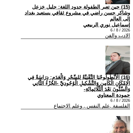
(15) حين تعبر الطفولة حدود اللغة: جليل خزعل
وشاكر حسن راضي في مشروع ثقافي يستعيد بغداد
إلى العالم
إسماعيل نوري الربيعي
2026 / 8 / 6
الادب والفن
(16) الْأَنْطُولُوجْيَا التِّقْنِيَّةُ لِلسِّحْرِ وَالْعَدَمِ: دِرَاسَةٌ فِي
الْإِمْكَانِ الْكَامِنِ وَالتَّشْكِيلِ الْوُجُودِيِّ -الجُزْءُ الثَّانِي
وَالسِّتُّونَ بَعْدَ الثَّلَاثِمِائَةِ-
حمودة المعناوي
2026 / 8 / 6
الفلسفة ,علم النفس , وعلم الاجتماع