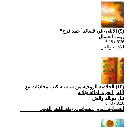
(9) الأنثى- في قصائد أحمد فرح”
زينب العسال
2026 / 8 / 6
الادب والفن
(10) الخلاصة الروحية من سلسلة كتب محادثات مع
الله | الجزء المائة وثلاثة
نيل دونالد والش
2026 / 8 / 6
العلمانية، الدين السياسي ونقد الفكر الديني