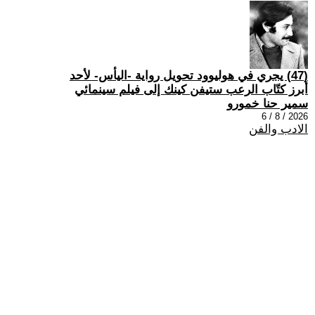
(47) يجري في هوليوود تحويل رواية -اليأس- لأحد
أبرز كتّاب الرعب ستيفن كينك إلى فيلم سينمائي
سمير حنا خمورو
2026 / 8 / 6
الادب والفن