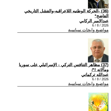
(36) -الحركة الوطنيه اللاعراقيه-والفشل التاريخي
الفاضح*
عبدالامير الركابي
2026 / 8 / 6
مواضيع وابحاث سياسية
(37) مظاهر التنافس التركي - الإسرائيلي على سوريا
ومآلاته /*/
عبدالله تركماني
2026 / 8 / 6
مواضيع وابحاث سياسية