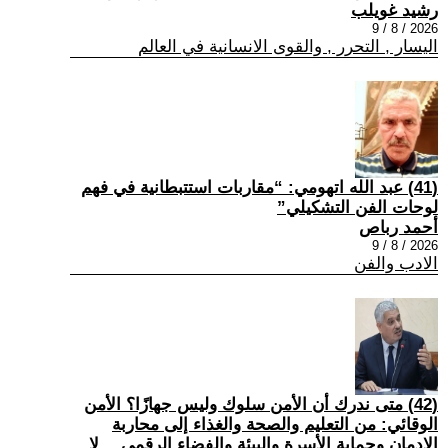
رشيد غويلب
2026 / 8 / 9
اليسار , التحرر , والقوى الانسانية في العالم
(41) عبد الله اتهومي: “مقاربات استتبطانية في فهم
لوحات الفن التشكيلي”
أحمد رباص
2026 / 8 / 9
الادب والفن
(42) متى ندرك أن الأمن سلوك وليس جهازًا؟ الأمن
الوقائي: من التعليم والصحة والغذاء إلى محاربة
الإدمان وحماية الأسرة والبيئة والفضاء الرقمي… لا