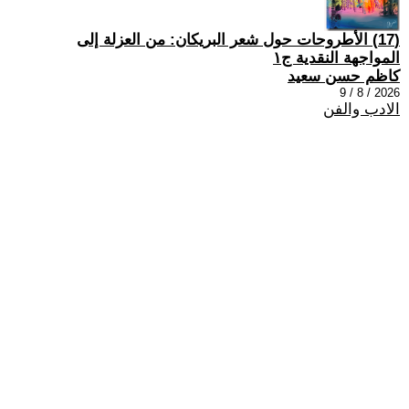
(17) الأطروحات حول شعر البريكان: من العزلة إلى
المواجهة النقدية ج١
كاظم حسن سعيد
2026 / 8 / 9
الادب والفن