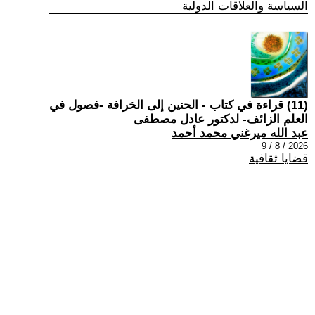
السياسة والعلاقات الدولية
(11) قراءة في كتاب - الحنين إلى الخرافة -فصول في
العلم الزائف- لدكتور عادل مصطفى
عبد الله ميرغني محمد أحمد
2026 / 8 / 9
قضايا ثقافية