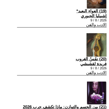
(19) العواء البعيد*
إشبيليا الجبوري
2026 / 8 / 9
الادب والفن
(20) نفَسُ الغروب
فريدة لقشيشي
2026 / 8 / 9
الادب والفن
(21) بين الحسم والتوازن: ماذا تكشف حرب 2026