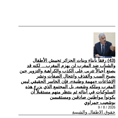
(43) رفقاً بأبناء وبنات الجزائر تجييش الأطفال
والشباب ضد المغرب لن يهزم المغرب… لكنه قد
يصنع أجيالاً تتربى على الكذب والكراهية والتزوير حين
يصبح السب والقذف وانتحال الصفات ونشر
الإشاعات «مهمة وطنية»، فإن الخاسر الحقيقي ليس
المغرب وملكه وشعبه، بل المجتمع الذي يزرع هذه
السلوكيات في أبنائه ثم ينتظر منهم مستقبلاً أن
يكونوا مواطنين صادقين ومستقيمين
بوشعيب حمراوي
2026 / 8 / 9
حقوق الاطفال والشبيبة