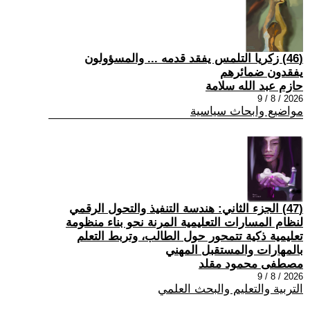
(46) زكريا التلمس يفقد قدمه ... والمسؤولون
يفقدون ضمائرهم
حازم عبد الله سلامة
2026 / 8 / 9
مواضيع وابحاث سياسية
(47) الجزء الثاني: هندسة التنفيذ والتحول الرقمي
لنظام المسارات التعليمية المرنة نحو بناء منظومة
تعليمية ذكية تتمحور حول الطالب، وتربط التعلم
بالمهارات والمستقبل المهني
مصطفى محمود مقلد
2026 / 8 / 9
التربية والتعليم والبحث العلمي