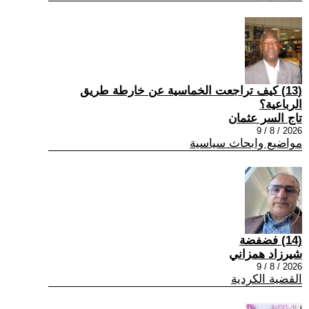
(13) كيف تراجعت الخماسية عن خارطة طريق
الرباعية؟
تاج السر عثمان
2026 / 8 / 9
مواضيع وابحاث سياسية
(14) فضفضة
شيرزاد همزاني
2026 / 8 / 9
القضية الكردية