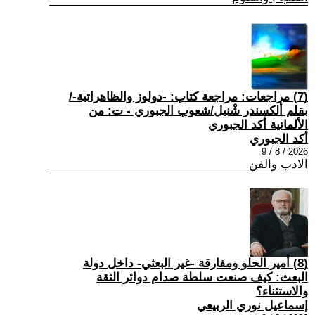
(7) مراجعات: مراجعة كتاب: -دولوز والظاهراتية-/
بقلم ألكسندر شْنيل/شعوب الجبوري - ت: من
الألمانية أكد الجبوري
أكد الجبوري
2026 / 8 / 9
الادب والفن
(8) أمير الحلو ومفارقة -غير البعثي- داخل دولة
البعث: كيف صنعت سلطة صدام دوائر الثقة
والاستثناء؟
إسماعيل نوري الربيعي