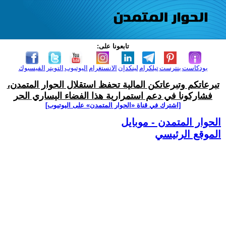
تابعونا على:
بودكاست
بنترست
تيلكرام
لينكدإن
الانستغرام
اليوتيوب
التويتر
الفيسبوك
تبرعاتكم وتبرعاتكن المالية تحفظ استقلال الحوار المتمدن،
فشاركونا في دعم استمرارية هذا الفضاء اليساري الحر
[اشترك في قناة ‫«الحوار المتمدن» على اليوتيوب]
الحوار المتمدن - موبايل
الموقع الرئيسي