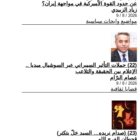
عن حدود القوة الأميركية في مواجهة إيران؟
زياد الزبيدي
2026 / 8 / 9
مواضيع وابحاث سياسية
(22) حملات التأثير السيبراني عبر السوشيال ميديا ..
الإعلام بين الحقيقة والتلاعب
عصام البرّام
2026 / 8 / 9
قضايا ثقافية
(23) (صدام نريده… السيد خلّ يتكتر)
قحطان الفرج الله