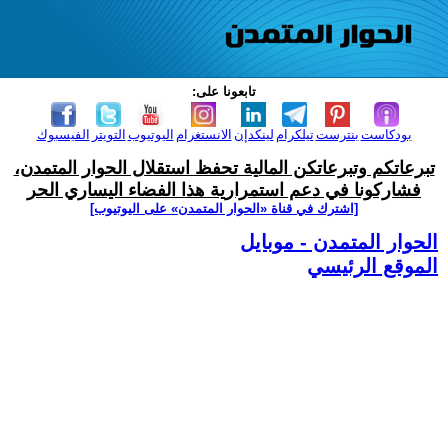
تابعونا على:
بودكاست
بنترست
تيلكرام
لينكدإن
الانستغرام
اليوتيوب
التويتر
الفيسبوك
تبرعاتكم وتبرعاتكن المالية تحفظ استقلال الحوار المتمدن،
فشاركونا في دعم استمرارية هذا الفضاء اليساري الحر
[اشترك في قناة ‫«الحوار المتمدن» على اليوتيوب]
الحوار المتمدن - موبايل
الموقع الرئيسي