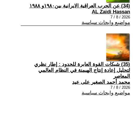
(34) عن الحرب العراقية الايرانية بين١٩٨٠و ١٩٨٨
AL Zaidi Hassan
2026 / 8 / 7
مواضيع وابحاث سياسية
(35) شبكات القوة العابرة للحدود : إطار نظري
لتحليل إعادة إنتاج الهيمنة في النظام العالمي
المعاصر
محمد أحمد الصغير على عيد
2026 / 8 / 7
مواضيع وابحاث سياسية