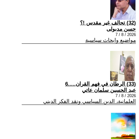
(32) تحالف غير مقدس !؟
حسن مدبولى
2026 / 8 / 7
مواضيع وابحاث سياسية
(33) الرطان في فهم القران.....6
عبد الحسين سلمان عاتي
2026 / 8 / 7
العلمانية، الدين السياسي ونقد الفكر الديني