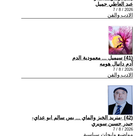
عبد العاطي جميل
2026 / 8 / 7
الادب والفن
(41) سيميل ... معمودية الدم
آدم دانيال هومه
2026 / 8 / 7
الادب والفن
(42) -منريد الخبز والماي ... بس سالم ابو عداي-
حيدر حسين سويري
2026 / 8 / 7
مواضيع وابحاث سياسية