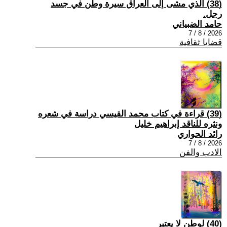
(38) الذي مشى إلى العراق سيرة وطن في جسد
رجل.
حامد الضبياني
2026 / 8 / 7
قضايا ثقافية
(39) قراءة في كتاب محمد القيسي دراسة في شعره
ونثره للناقد إبراهيم خليل
رائد الحواري
2026 / 8 / 7
الادب والفن
(40) لوطن لا يعتبر