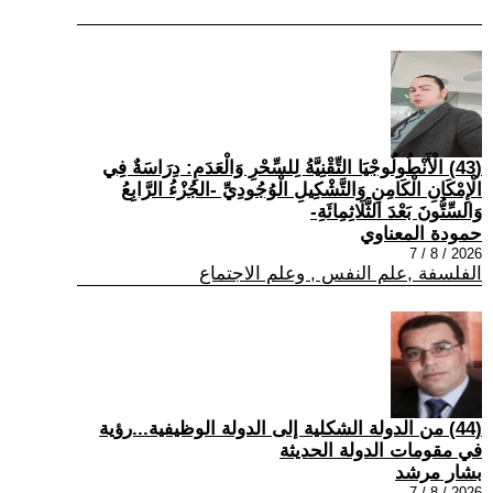
(43) الْأَنْطُولُوجْيَا التِّقْنِيَّةُ لِلسِّحْرِ وَالْعَدَمِ: دِرَاسَةٌ فِي
الْإِمْكَانِ الْكَامِنِ وَالتَّشْكِيلِ الْوُجُودِيِّ -الجُزْءُ الرَّابِعُ
وَالسِّتُّونَ بَعْدَ الثَّلَاثِمِائَةِ-
حمودة المعناوي
2026 / 8 / 7
الفلسفة ,علم النفس , وعلم الاجتماع
(44) من الدولة الشكلية إلى الدولة الوظيفية...رؤية
في مقومات الدولة الحديثة
بشار مرشد
2026 / 8 / 7