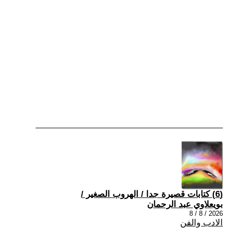
(6) كتابات قصيرة جدا / الهروب الصغير /
بويعلاوي عبد الرحمان
2026 / 8 / 8
الادب والفن