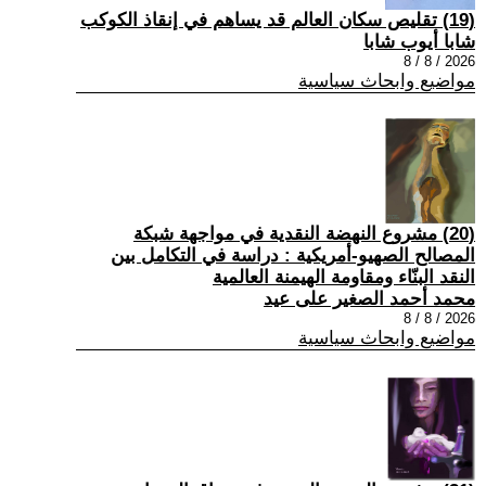
(19) تقليص سكان العالم قد يساهم في إنقاذ الكوكب
شابا أيوب شابا
2026 / 8 / 8
مواضيع وابحاث سياسية
(20) مشروع النهضة النقدية في مواجهة شبكة
المصالح الصهيو-أمريكية : دراسة في التكامل بين
النقد البنّاء ومقاومة الهيمنة العالمية
محمد أحمد الصغير على عيد
2026 / 8 / 8
مواضيع وابحاث سياسية