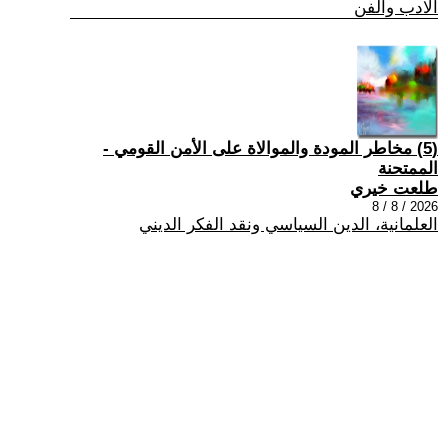
الادب والفن
(5) مخاطر المودة والموالاة على الأمن القومي -
الممتحنة
طلعت خيري
2026 / 8 / 8
العلمانية، الدين السياسي ونقد الفكر الديني