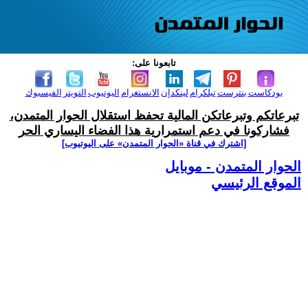
تابعونا على:
بودكاست
بنترست
تيلكرام
لينكدإن
الانستغرام
اليوتيوب
التويتر
الفيسبوك
تبرعاتكم وتبرعاتكن المالية تحفظ استقلال الحوار المتمدن،
فشاركونا في دعم استمرارية هذا الفضاء اليساري الحر
[اشترك في قناة ‫«الحوار المتمدن» على اليوتيوب]
الحوار المتمدن - موبايل
الموقع الرئيسي