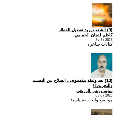
(9) الشعب يريد تعطيل القطار
كاظم فنجان الحمامي
2026 / 8 / 8
كتابات ساخرة
(10) بعد وثيقة ملادينوف.. السلاح بين التصنيم
والتخزين؟!
سليم يونس الزريعي
2026 / 8 / 8
مواضيع وابحاث سياسية