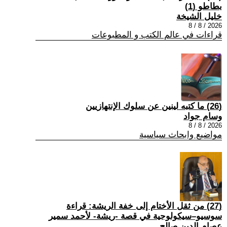
بطاطو (1)
خليل الشيخة
2026 / 8 / 8
قراءات في عالم الكتب و المطبوعات
(26) ما كتبه لينين عن سلوك الإنتهازيين
وسام جواد
2026 / 8 / 8
مواضيع وابحاث سياسية
(27) من ثقل الأختام إلى خفة الريشة: قراءة
سوسيو–سيكولوجية في قصة -ريشة- لأحمد سمير
عصام الدين صالح