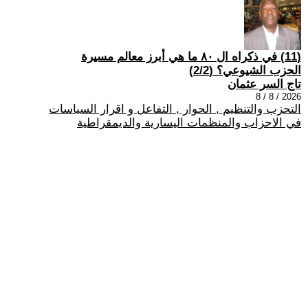
(11) في ذكراه ال ٨٠ ما هي أبرز معالم مسيرة
الحزب الشيوعي؟ (2/2)
تاج السر عثمان
2026 / 8 / 8
التحزب والتنظيم , الحوار , التفاعل و اقرار السياسات
في الاحزاب والمنظمات اليسارية والديمقراطية