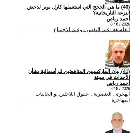
(40) ما هي الحجج التي استعملها كارل بوبر لدحض
النزعة التاريخانية؟
أحمد رباص
2026 / 8 / 8
الفلسفة ,علم النفس , وعلم الاجتماع
(41) بيان الماركسيين المناهضين للرأسمالية بشأن
الأحداث في سبتة
أحمد رباص
2026 / 8 / 8
الهجرة , العنصرية , حقوق اللاجئين ,و الجاليات
المهاجرة