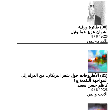
(30) طائرة ورقية
نشوان عزيز عمانوئيل
2026 / 8 / 9
الادب والفن
(31) الأطروحات حول شعر البريكان: من العزلة إلى
المواجهة النقدية ج١
كاظم حسن سعيد
2026 / 8 / 9
الادب والفن