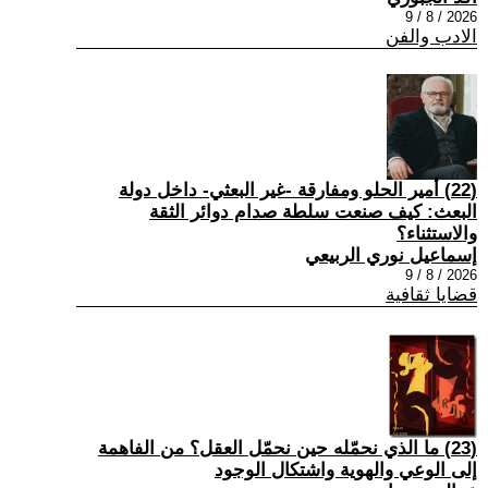
2026 / 8 / 9
الادب والفن
(22) أمير الحلو ومفارقة -غير البعثي- داخل دولة
البعث: كيف صنعت سلطة صدام دوائر الثقة
والاستثناء؟
إسماعيل نوري الربيعي
2026 / 8 / 9
قضايا ثقافية
(23) ما الذي نحمّله حين نحمّل العقل؟ من الفاهمة
إلى الوعي والهوية واشتكال الوجود