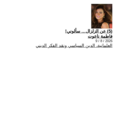
(5) عن الزلزال… سألوني!
فاطمة ناعوت
2026 / 8 / 9
العلمانية، الدين السياسي ونقد الفكر الديني