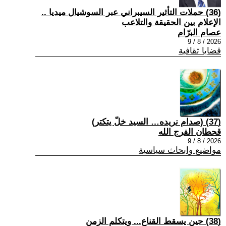
(36) حملات التأثير السيبراني عبر السوشيال ميديا ..
الإعلام بين الحقيقة والتلاعب
عصام البرّام
2026 / 8 / 9
قضايا ثقافية
(37) (صدام نريده… السيد خلّ يتكتر)
قحطان الفرج الله
2026 / 8 / 9
مواضيع وابحاث سياسية
(38) حين يسقط القناع... ويتكلم الزمن