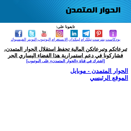
تابعونا على:
بودكاست
بنترست
تيلكرام
لينكدإن
الانستغرام
اليوتيوب
التويتر
الفيسبوك
تبرعاتكم وتبرعاتكن المالية تحفظ استقلال الحوار المتمدن،
فشاركونا في دعم استمرارية هذا الفضاء اليساري الحر
[اشترك في قناة ‫«الحوار المتمدن» على اليوتيوب]
الحوار المتمدن - موبايل
الموقع الرئيسي