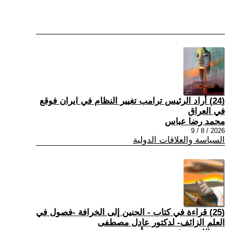
(24) أراد الرئيس ترامب تغيير النظام في ايران فوقع
في العراق
محمد رضا عباس
2026 / 8 / 9
السياسة والعلاقات الدولية
(25) قراءة في كتاب - الحنين إلى الخرافة -فصول في
العلم الزائف- لدكتور عادل مصطفى