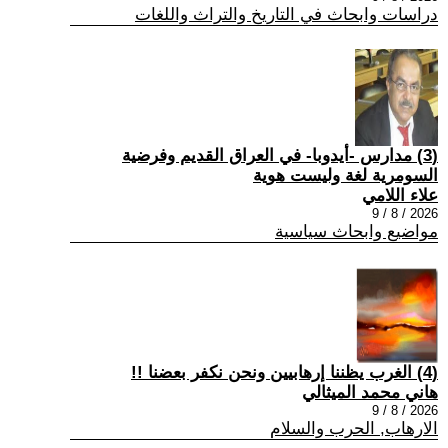
دراسات وابحاث في التاريخ والتراث واللغات
(3) مدارس -أيدوبا- في العراق القديم وفرضية
السومرية لغة وليست هوية
علاء اللامي
2026 / 8 / 9
مواضيع وابحاث سياسية
(4) الغرب يظننا إرهابيين ونحن نكفر بعضنا !!
هاني محمد الميثالي
2026 / 8 / 9
الارهاب, الحرب والسلام