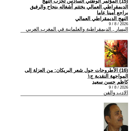
(15) المؤتمر الوطني السادس لحزب النهج
الديمقراطي العمالي يختتم أشغاله بنجاح والرفيق
براجع أمينا عاما
النهج الديمقراطي العمالي
2026 / 8 / 9
اليسار , الديمقراطية والعلمانية في المغرب العربي
(16) الأطروحات حول شعر البريكان: من العزلة إلى
المواجهة النقدية ج١
كاظم حسن سعيد
2026 / 8 / 9
الادب والفن