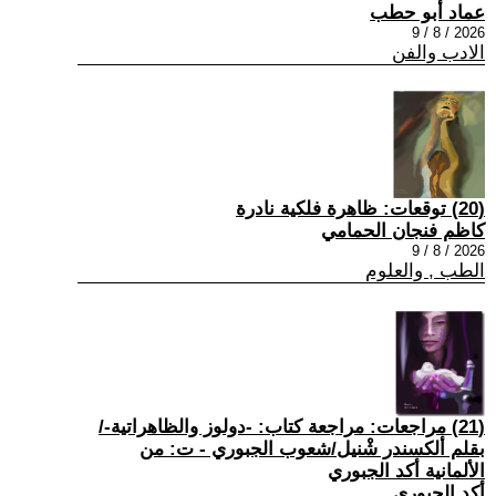
عماد أبو حطب
2026 / 8 / 9
الادب والفن
(20) توقعات: ظاهرة فلكية نادرة
كاظم فنجان الحمامي
2026 / 8 / 9
الطب , والعلوم
(21) مراجعات: مراجعة كتاب: -دولوز والظاهراتية-/
بقلم ألكسندر شْنيل/شعوب الجبوري - ت: من
الألمانية أكد الجبوري
أكد الجبوري