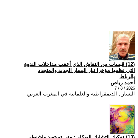
(12) قبسات من النقاش الذي أعقب مداخلات الندوة
التي نظمها مؤخرا تيار اليسار الجديد والمتجدد
بالرباط
أحمد رباص
2026 / 8 / 7
اليسار , الديمقراطية والعلمانية في المغرب العربي
(13) تفكيك التشابك الهيكلي: متى تستعيد واشنطن