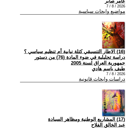
عامر صابر
2026 / 8 / 7
مواضيع وابحاث سياسية
(16) الاطار التنسيقي كتلة نيابية أم تنظيم سياسي ؟
دراسة تحليلية في ضوء المادة (76) من دستور
جمهورية العراق لسنة 2005
طيف باسم هادي
2026 / 8 / 7
دراسات وابحاث قانونية
(17) المشاريع الوطنية ومظاهر السيادة
عبد الخالق الفلاح