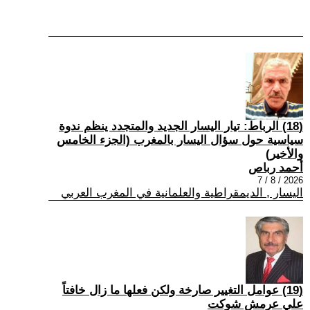
(18) الرباط: تيار اليسار الجديد والمتجدد ينظم ندوة
سياسية حول سؤال اليسار بالمغرب (الجزء الخامس
والأخير)
أحمد رباص
2026 / 8 / 7
اليسار , الديمقراطية والعلمانية في المغرب العربي
(19) عوامل التغيير صارخة ولكن فعلها ما زال خافتاً
علي عرمش شوكت