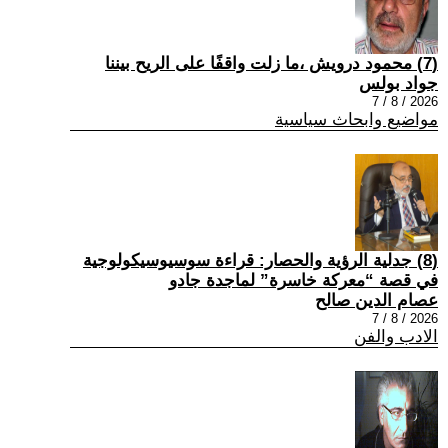
(7) محمود درويش ،ما زلت واقفًا على الريح بيننا
جواد بولس
2026 / 8 / 7
مواضيع وابحاث سياسية
(8) جدلية الرؤية والحصار: قراءة سوسيوسيكولوجية
في قصة “معركة خاسرة” لماجدة جادو
عصام الدين صالح
2026 / 8 / 7
الادب والفن