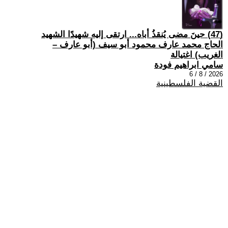
(47) حينَ مضى يُنقذُ أباه... ارتقى إليه شهيدًا الشهيد
الحاج محمد عارف محمود أبو سيف (أبو عارف –
الغريب) اغتيالة
سامي ابراهيم فودة
2026 / 8 / 6
القضية الفلسطينية