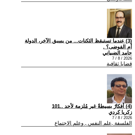
(3) عندما تستيقظ الثكنات... من يسبق الآخر، الدولة
أم الفوضى؟ .
حامد الضبياني
2026 / 8 / 7
قضايا ثقافية
(4) أفكارٌ بسيطةٌ غير مُلزمة لأحد ..101
زكريا كردي
2026 / 8 / 7
الفلسفة ,علم النفس , وعلم الاجتماع