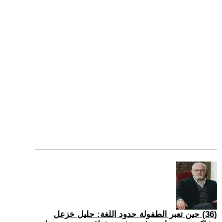
(36) حين تعبر الطفولة حدود اللغة: جليل خزعل