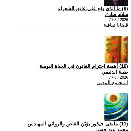
(9) ما الذي يقع على عاتق الشعراء
سلام صادق
2026 / 8 / 7
قضايا ثقافية
(10) أهمية احترام القانون في الحياة اليومية
ظبية الدليمي
2026 / 8 / 7
المجتمع المدني
(11) ملتقى جيكور يؤبّن القاص والروائي المهندس
محمد عبد حسن