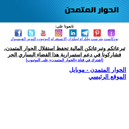
تابعونا على:
بودكاست
بنترست
تيلكرام
لينكدإن
الانستغرام
اليوتيوب
التويتر
الفيسبوك
تبرعاتكم وتبرعاتكن المالية تحفظ استقلال الحوار المتمدن،
فشاركونا في دعم استمرارية هذا الفضاء اليساري الحر
[اشترك في قناة ‫«الحوار المتمدن» على اليوتيوب]
الحوار المتمدن - موبايل
الموقع الرئيسي