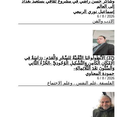
وشاكر حسن راضي في مشروع ثقافي يستعيد بغداد
إلى العالم
إسماعيل نوري الربيعي
2026 / 8 / 6
الادب والفن
(37) الْأَنْطُولُوجْيَا التِّقْنِيَّةُ لِلسِّحْرِ وَالْعَدَمِ: دِرَاسَةٌ فِي
الْإِمْكَانِ الْكَامِنِ وَالتَّشْكِيلِ الْوُجُودِيِّ -الجُزْءُ الثَّانِي
وَالسِّتُّونَ بَعْدَ الثَّلَاثِمِائَةِ-
حمودة المعناوي
2026 / 8 / 6
الفلسفة ,علم النفس , وعلم الاجتماع