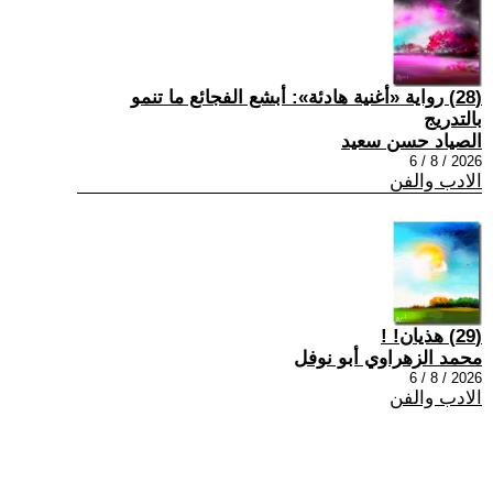
(28) رواية «أغنية هادئة»: أبشع الفجائع ما تنمو
بالتدريج
الصياد حسن سعيد
2026 / 8 / 6
الادب والفن
(29) هذيان! !
محمد الزهراوي أبو نوفل
2026 / 8 / 6
الادب والفن