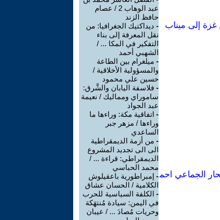
عبد الوهاب 2 / عصام
حافظ الزند
 غزة إلى ميناب
-
ديداكتيك الجغرافيا: من
نقل المعرفة إلى بناء
التفكير في المكا ... /
الشهبي أحمد
-
ميلغرام بين الطاعة
والمسؤولية الأخلاقية /
حسين علي محمود
-
فلاسفة اليابان والشَّرق:
ساموراي ومماليك / نعيمة
عبد الجواد
-
اتفاقية مكة: وراءها ما
وراءها / مزهر جبر
الساعدي
-
من أزمة الديمقراطية
الى الى تجديد المشروع
الديمقراطي: قراءة ... /
محمد الحباسي
تحار الجماعي احم
-
إمبراطورية باعقيلوش
الكلامية / الحسان عشاق
-
الكلفة السياسية للحرب
في اليمن: سيادة مُنتهَكة
وحريات مُصادَ ... / عيبان