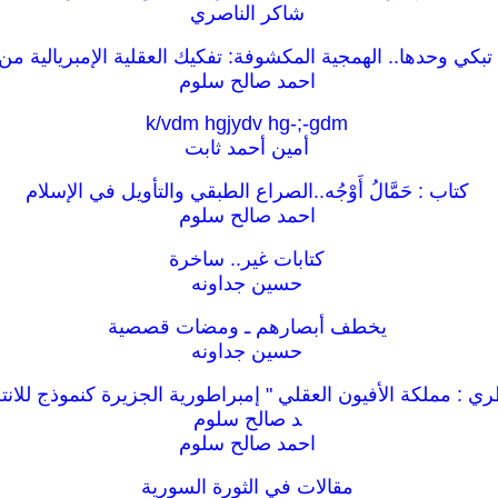
شاكر الناصري
 تبكي وحدها.. الهمجية المكشوفة: تفكيك العقلية الإمبريالية من
احمد صالح سلوم
k/vdm hgjydv hg-;-gdm
أمين أحمد ثابت
كتاب : حَمَّالُ أَوْجُه..الصراع الطبقي والتأويل في الإسلام
احمد صالح سلوم
كتابات غير.. ساخرة
حسين جداونه
يخطف أبصارهم ـ ومضات قصصية
حسين جداونه
ري : مملكة الأفيون العقلي " إمبراطورية الجزيرة كنموذج للان
د صالح سلوم
احمد صالح سلوم
مقالات في الثورة السورية