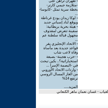
-
طهران تراهن على
-متلازمة جيمي كارتر-
بخطة سرية تمثل -كابوسا-
...
-
لوكا زيدان يودع غرناطة
ويوقع لناد إسباني جديد
-
هيئة بحرية بريطانية:
سفينة تتعرض لمقذوف
مجهول قبالة سلطنة عم
...
-
الاتحاد الإنجليزي يقر
قواعد جديدة بعد مأساة
وفاة لاعب شاب
-
-حرب هجينة- بصبغة
استخباراتية؟.. بكين تبحث
في -البصمة الإسرا ...
-
واردات الاتحاد الأوروبي
من الغاز المسال الروسي
ترتفع 14%
المزيد.....
لغياب - غسان نعمان ماهر الكنعاني