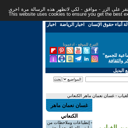
ر على الزر - موافق - لكي لاتظهر هذه الرسالة مرة اخرى -
This website uses cookies to ensure you get the best 
لة أنباء حقوق الإنسان
-
اخبار الرياضة
-
اخبار
التبرع للموقع - ادعمونا
اعية للجميع
"
ر والثقافة
 البديل
لغياب - غسان نعمان ماهر الكنعاني
غسان نعمان ماهر
الكنعاني
-
إنطباعات وملاحظات من
من الغياب
زيارتي للعراق بعد أربعة