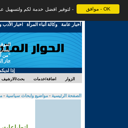
موافق - OK
لتوفير افضل خدمة لكم ولتسهيل عملي
أخبار عامة
-
وكالة أنباء المرأة
-
اخبار الأدب و
الموقع
يسارية
"من أج
حاز ال
إذا لديك
الزوار
اضافة/خدمات
بحث/الارشيف
الصفحة الرئيسية
-
مواضيع وابحاث سياسية
-
مك
إنطباعات 