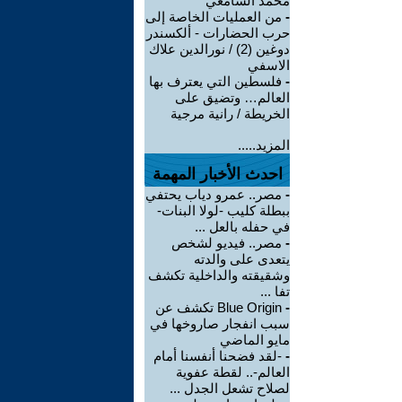
محمد السامعي
-
من العمليات الخاصة إلى
حرب الحضارات - ألكسندر
دوغين (2) / نورالدين علاك
الاسفي
-
فلسطين التي يعترف بها
العالم… وتضيق على
الخريطة / رانية مرجية
المزيد.....
احدث الأخبار المهمة
-
مصر.. عمرو دياب يحتفي
ببطلة كليب -لولا البنات-
في حفله بالعل ...
-
مصر.. فيديو لشخص
يتعدى على والدته
وشقيقته والداخلية تكشف
تفا ...
-
Blue Origin تكشف عن
سبب انفجار صاروخها في
مايو الماضي
-
-لقد فضحنا أنفسنا أمام
العالم-.. لقطة عفوية
لصلاح تشعل الجدل ...