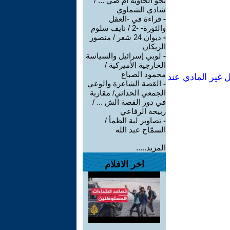
نحو الخاوية أم صي ... /
شادي الشماوي
-
قراءة في -العقل
والثورة- -2 / نايف سلوم
-
ديوان 24 شعر / منصور
الريكان
-
لوبي إسرائيل والسياسة
الخارجية الأميركية /
محمود الصباغ
 غير المادي عند
-
القصة الشاعرة والوعي
الجمعي الحداثي/ مقاربة
في دور القصة الش ... /
ربيحة الرفاعي
-
تصاوير لية الظمأ /
السمّاح عبد الله
المزيد.....
اخر الافلام