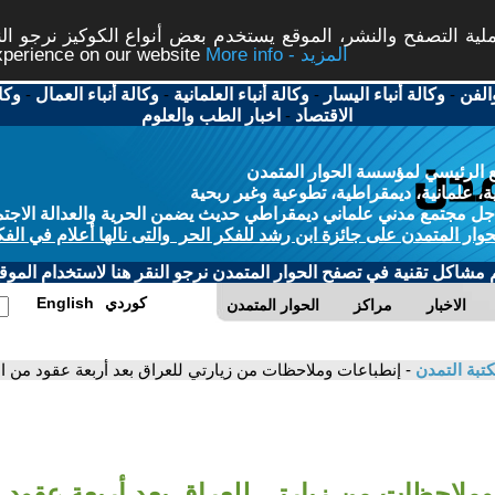
ة التصفح والنشر، الموقع يستخدم بعض أنواع الكوكيز نرجو النق
More info - المزيد
experience on our website
الفن
-
وكالة أنباء اليسار
-
وكالة أنباء العلمانية
-
وكالة أنباء العمال
-
وكا
الاقتصاد
-
اخبار الطب والعلوم
 الرئيسي لمؤسسة الحوار المتمدن
، علمانية، ديمقراطية، تطوعية وغير ربحية
ل مجتمع مدني علماني ديمقراطي حديث يضمن الحرية والعدالة الاجتم
حوار المتمدن على جائزة ابن رشد للفكر الحر والتى نالها أعلام في الفك
م مشاكل تقنية في تصفح الحوار المتمدن نرجو النقر هنا لاستخدام الموقع
كوردي
English
الاخبار
مراكز
الحوار المتمدن
تبة التمدن
- إنطباعات وملاحظات من زيارتي للعراق بعد أربعة عقود من ا
وملاحظات من زيارتي للعراق بعد أربعة عقود 