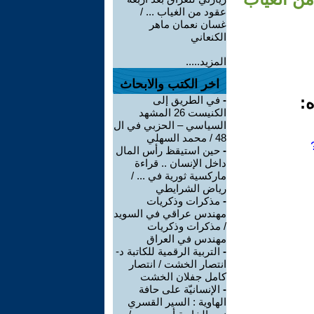
عقود من الغياب ... /
غسان نعمان ماهر
الكنعاني
المزيد.....
اخر الكتب والابحاث
ه:
-
في الطريق إلى
الكنيست 26 المشهد
السياسي – الحزبي في ال
48 / محمد السهلي
-
حين استيقظ رأس المال
داخل الإنسان .. قراءة
ماركسية ثورية في ... /
رياض الشرايطي
-
مذكرات وذكريات
مهندس عراقي في السويد
/ مذكرات وذكريات
مهندس في العراق
-
التربية الرقمية للكاتبة د-
انتصار الخشت / انتصار
كامل جفلان الخشت
-
الإنسانيّة على حافة
الهاوية : السير القسري