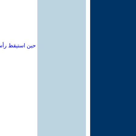
حين استيقظ رأس 