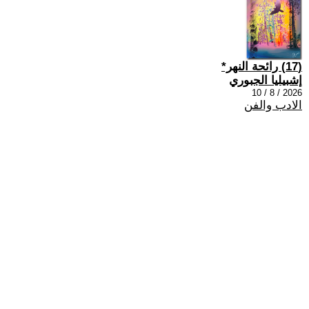
(17) رائحة النهر*
إشبيليا الجبوري
2026 / 8 / 10
الادب والفن