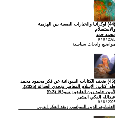
(44) اوكرانيا والخيارات الصعبة بين الهزيمة
والاستسلام
محمد حمد
2026 / 8 / 9
مواضيع وابحاث سياسية
(45) ضعف الكتابات السودانية عن فكر محمود محمد
طه- كتاب: الإسلام المعاصر وتحدي الحداثة (2025)،
لأمين حامد زين العابدين نموذجًا (3-9)
عبدالله الفكي البشير
2026 / 8 / 9
العلمانية، الدين السياسي ونقد الفكر الديني