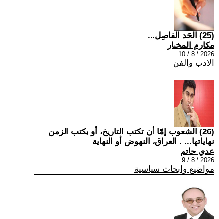
(25) الحَد الفاصِل...
مكارم المختار
2026 / 8 / 10
الادب والفن
(26) الشعوب إمّا أن تكتب التاريخ، أو يكتب الزمن
نهاياتها... . العراق، النهوض أو النهاية
عدي حاتم
2026 / 8 / 9
مواضيع وابحاث سياسية