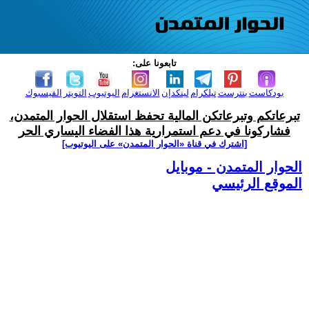
تابعونا على:
بودكاست
بنترست
تيلكرام
لينكدإن
الانستغرام
اليوتيوب
التويتر
الفيسبوك
تبرعاتكم وتبرعاتكن المالية تحفظ استقلال الحوار المتمدن،
فشاركونا في دعم استمرارية هذا الفضاء اليساري الحر
[اشترك في قناة ‫«الحوار المتمدن» على اليوتيوب]
الحوار المتمدن - موبايل
الموقع الرئيسي