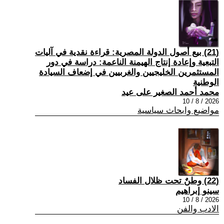
(21) بيع أصول الدولة المصرية: قراءة نقدية في آليات
التبعية وإعادة إنتاج الهيمنة الناعمة: دراسة في دور
المستثمرين الخليجيين والغربيين في إضعاف السيادة
الوطنية
محمد أحمد الصغير على عيد
2026 / 8 / 10
مواضيع وابحاث سياسية
(22) وطنٌ تحت ظلال الفساد
سينو إبراهيم
2026 / 8 / 10
الادب والفن