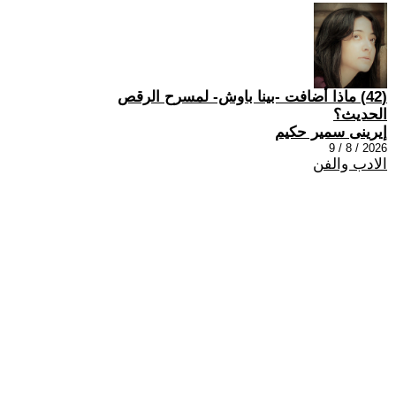
(42) ماذا أضافت -بينا باوش- لمسرح الرقص
الحديث؟
إيرينى سمير حكيم
2026 / 8 / 9
الادب والفن