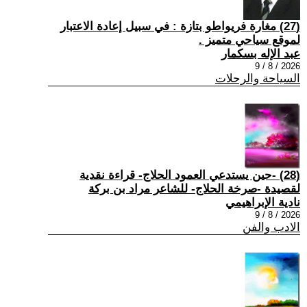
(27) مغارة فريواطو بتازة : في سبيل إعادة الاعتبار
لموقع سياحي متميز .
عبد الإله بسكمار
2026 / 8 / 9
السياحة والرحلات
(28) -حين يستدعي العمود الحلاج- قراءة نقدية
لقصيدة -صرخة الحلاج- للشاعر مراد بن بركة
نادية الإبراهيمي
2026 / 8 / 9
الادب والفن