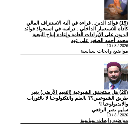
(19) فوائد الدين.. قراءة في آلية الاستنزاف المالي
كأداة للاستعمار الداخلي : دراسة في استحواذ فوائد
الديون على الإيرادات العامة وإعادة إنتاج التبعية
محمد أحمد الصغير على عيد
2026 / 8 / 10
مواضيع وابحاث سياسية
(20) هل ستتحقق الشيوعية (النعيم الأرضي) بغير
طريق الشيوعيين؟؟ بالعلم والتكنولوجيا لا بالثورات
والايديولوجيا!؟
سليم نصر الرقعي
2026 / 8 / 10
مواضيع وابحاث سياسية