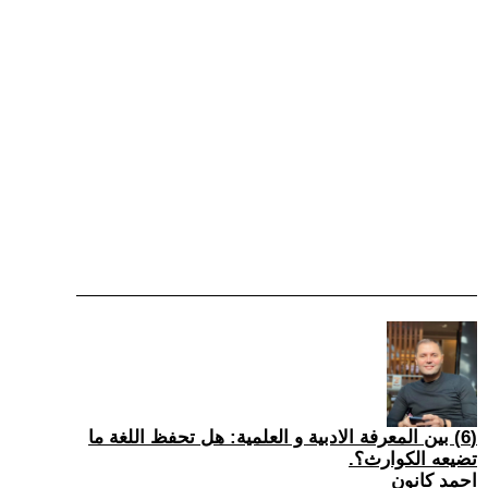
(6) بين المعرفة الادبية و العلمية: هل تحفظ اللغة ما
تضيعه الكوارث؟.
احمد كانون