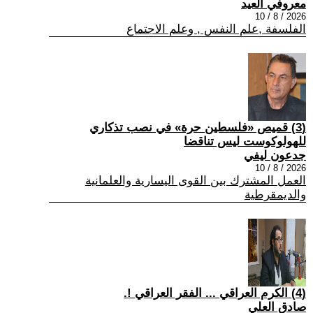
معروفي العيد
2026 / 8 / 10
الفلسفة ,علم النفس , وعلم الاجتماع
(3) قميص «فلسطين حرة» في نصب تذكاري
للهولوكوست ليس تناقضا
جدعون ليفي
2026 / 8 / 10
العمل المشترك بين القوى اليسارية والعلمانية
والديمقرطية
(4) الكرم العراقي ... الفقر العراقي !.
صادق العلي