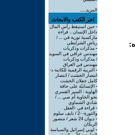
المزيد.....
اخر الكتب والابحاث
-
حين استيقظ رأس المال
داخل الإنسان .. قراءة
ماركسية ثورية في ... /
ه:
رياض الشرايطي
-
مذكرات وذكريات
مهندس عراقي في السويد
/ مذكرات وذكريات
مهندس في العراق
-
التربية الرقمية للكاتبة د-
انتصار الخشت / انتصار
كامل جفلان الخشت
-
الإنسانيّة على حافة
الهاوية : السير القسري
نحو الخاوية أم صي ... /
شادي الشماوي
-
قراءة في -العقل
والثورة- -2 / نايف سلوم
-
ديوان 24 شعر / منصور
الريكان
-
لوبي إسرائيل والسياسة
الخارجية الأميركية /