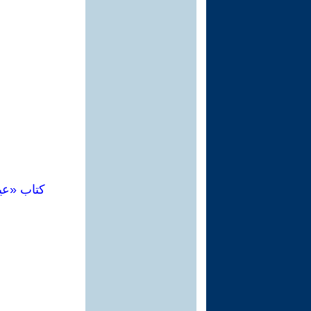
كتاب «عي