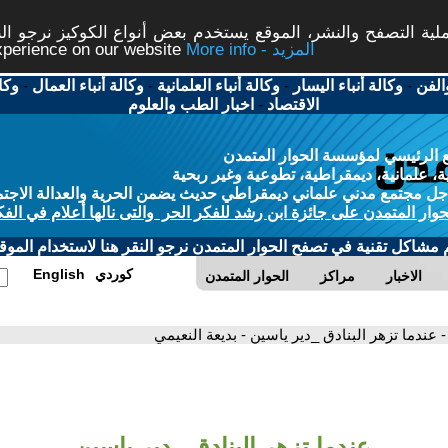
ة التصفح والنشر، الموقع يستخدم بعض أنواع الكوكيز نرجو النق
More info - المزيد
experience on our website
الفن
-
وكالة أنباء اليسار
-
وكالة أنباء العلمانية
-
وكالة أنباء العمال
-
وكا
الاقتصاد
-
اخبار الطب والعلوم
 الرئيسي لمؤسسة الحوار المتمدن
، علمانية، ديمقراطية، تطوعية وغير ربحية
ل مجتمع مدني علماني ديمقراطي حديث يضمن الحرية والعدالة الاجتم
حوار المتمدن على جائزة ابن رشد للفكر الحر والتى نالها أعلام في الفك
م مشاكل تقنية في تصفح الحوار المتمدن نرجو النقر هنا لاستخدام الموقع
كوردي
English
الاخبار
مراكز
الحوار المتمدن
- عندما تزهر البنادق _دير ياسين - بديعة النعيمي
عندما تزهر البنادق _دير ياسين