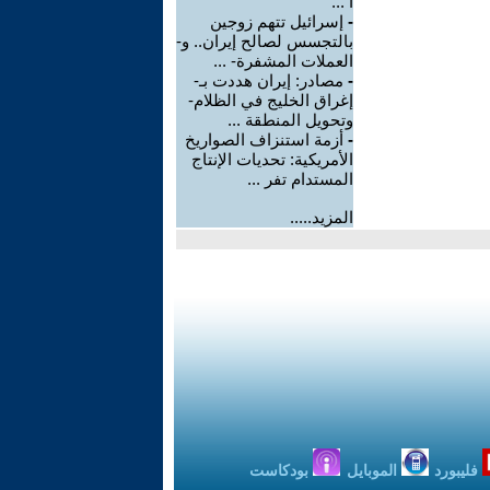
ا ...
-
إسرائيل تتهم زوجين
بالتجسس لصالح إيران.. و-
العملات المشفرة- ...
-
مصادر: إيران هددت بـ-
إغراق الخليج في الظلام-
وتحويل المنطقة ...
-
أزمة استنزاف الصواريخ
الأمريكية: تحديات الإنتاج
المستدام تفر ...
المزيد.....
فليبورد
الموبايل
بودكاست