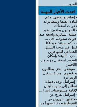
المزيد.....
احدث الأخبار المهمة
-
إنفانتينو يحظى بدعم
قيادة الفيفا وسط تزايد
دعوات استقالته
-
الحوثيون يعلنون تنفيذ
عملية عسكرية واسعة ضد
-قوات سعودية- في ...
-
حاكم سبتة: نحو 100
قتيل في موجة التسلل
الجماعي للمهاجرين
-
حزب البيئة: بإمكان
السويد استقبال مزيد من
اللاجئين
-
موظفو -إيجز- يطالبون
بحقوقهم.. وهيأة تشغيل
الزبير ترد
-
إسرائيل توقف فتيات
تسللن إلى جنوب لبنان
لإقامة مستوطنات إسرا ...
-
إسرائيل تفرج عن
معتقلين سوريين من
القنيطرة بعد 13 شهراً من