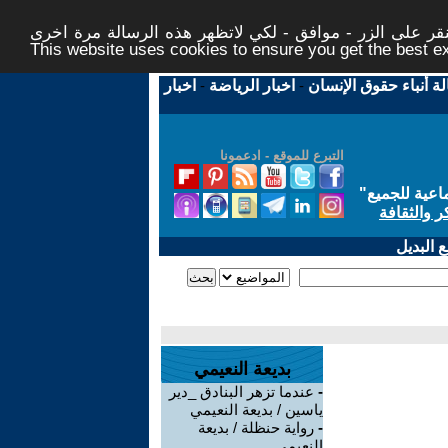
ر على الزر - موافق - لكي لاتظهر هذه الرسالة مرة اخرى -
This website uses cookies to ensure you get the best 
لة أنباء حقوق الإنسان
-
اخبار الرياضة
-
اخبار
التبرع للموقع - ادعمونا
اعية للجميع
"
ر والثقافة
 البديل
بديعة النعيمي
-
عندما تزهر البنادق _دير
ياسين / بديعة النعيمي
-
رواية حنظلة / بديعة
النعيمي