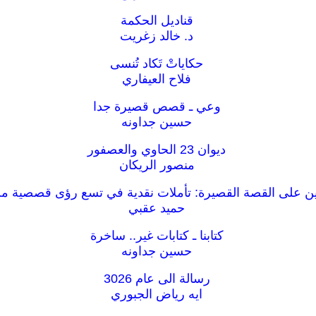
قناديل الحكمة
د. خالد زغريت
حكاياتْ تَكاد تُنسى
فلاح العيفاري
وعي ـ قصص قصيرة جدا
حسين جداونه
ديوان 23 الحاوي والعصفور
منصور الريكان
ن على القصة القصيرة: تأملات نقدية في تسع رؤى قصصية من
حميد عقبي
كتابنا ـ كتابات غير.. ساخرة
حسين جداونه
رسالة الى عام 3026
ايه رياض الجبوري