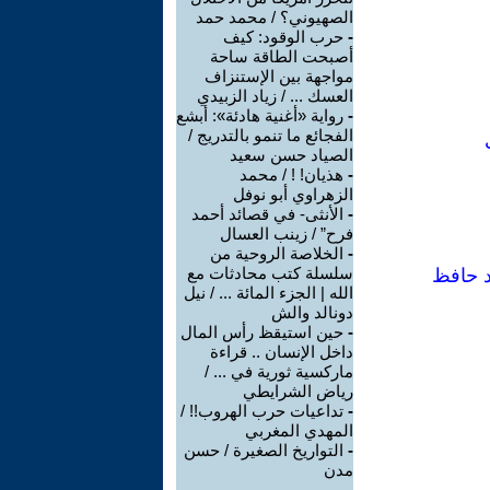
الصهيوني؟ / محمد حمد
-
حرب الوقود: كيف
أصبحت الطاقة ساحة
مواجهة بين الإستنزاف
العسك ... / زياد الزبيدي
-
رواية «أغنية هادئة»: أبشع
الفجائع ما تنمو بالتدريج /
الصياد حسن سعيد
-
هذيان! ! / محمد
الزهراوي أبو نوفل
-
الأنثى- في قصائد أحمد
فرح” / زينب العسال
-
الخلاصة الروحية من
سلسلة كتب محادثات مع
د حافظ
الله | الجزء المائة ... / نيل
دونالد والش
-
حين استيقظ رأس المال
داخل الإنسان .. قراءة
ماركسية ثورية في ... /
رياض الشرايطي
-
تداعيات حرب الهروب!! /
المهدي المغربي
-
التواريخ الصغيرة / حسن
مدن