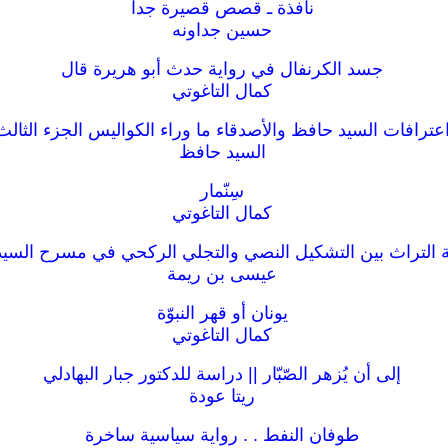
نافذة ـ قصص قصيرة جدا
حسين جداونه
جسد الكرنفال في رواية حدث أبو هريرة قال
كمال التاغوتي
عترافات السيد حافظ والأصدقاء ما وراء الكواليس الجزء الثالث
السيد حافظ
سِنّمار
كمال التاغوتي
التراث بين التشكيل النصي والتجلي الركحي في مسرح السي
عيسى بن ريمة
يونان أو قهر النبوّة
كمال التاغوتي
إلى أن يُزهر الصّبّار || دراسة للدكتور جبار البهادلي
ريتا عودة
طوفان النفط . . رواية سياسية ساخرة