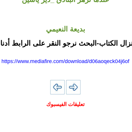
بديعة النعيمي
نزال الكتاب-البحث نرجو النقر على الرابط أدنا
https://www.mediafire.com/download/d06aoqeck04j6of
تعليقات الفيسبوك