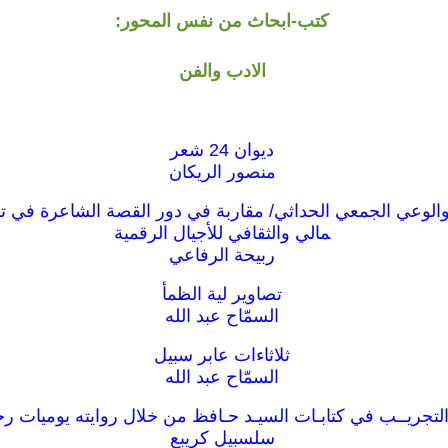
كتب-ابحاث من نفس المحور:
الادب والفن
ديوان 24 شعر
منصور الريكان
الوعي الجمعي الحداثي/ مقاربة في دور القصة الشاعرة في ت
مالي والثقافي للأجيال الرقمية
ربيحة الرفاعي
تصاوير لية الظمأ
السمّاح عبد الله
ثلاثاءات عابر سبيل
السمّاح عبد الله
التجريــب في كتابـات السيـد حـافظ من خلال روايته يوميات ر
سلسبيل كريبع