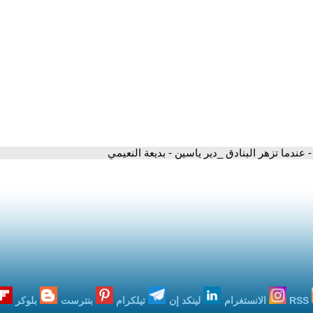
- عندما تزهر البنادق _دير ياسين - بديعة النعيمي
RSS
الانستغرام
لينكد إن
تيلكرام
بنترست
بلوكر