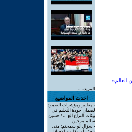
 العالم»
المزيد.....
احدث المواضيع
-
معايير ومؤشرات الصمود
لضمان جودة التعليم في
بيئات النزاع الع ... / حسين
سالم مرجين
-
سؤال لو سمحتم: متى
تتحرّر أمريكا من الاحتلال