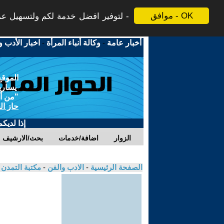
موافق - OK
لتوفير افضل خدمة لكم ولتسهيل عملي
أخبار عامة
-
وكالة أنباء المرأة
-
اخبار الأدب و
الموقع
يسارية
"من أج
حاز ال
إذا لديك
الزوار
اضافة/خدمات
بحث/الارشيف
الصفحة الرئيسية
-
الادب والفن
-
مكتبة التمدن