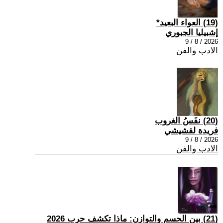
(19) العواء البعيد*
إشبيليا الجبوري
2026 / 8 / 9
الادب والفن
(20) نفَسُ الغروب
فريدة لقشيشي
2026 / 8 / 9
الادب والفن
(21) بين الحسم والتوازن: ماذا تكشف حرب 2026