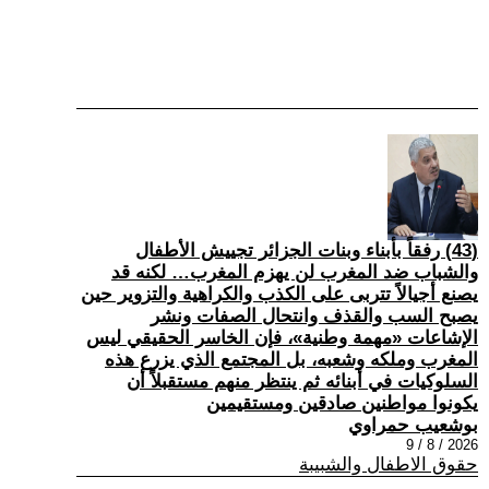
(43) رفقاً بأبناء وبنات الجزائر تجييش الأطفال
والشباب ضد المغرب لن يهزم المغرب… لكنه قد
يصنع أجيالاً تتربى على الكذب والكراهية والتزوير حين
يصبح السب والقذف وانتحال الصفات ونشر
الإشاعات «مهمة وطنية»، فإن الخاسر الحقيقي ليس
المغرب وملكه وشعبه، بل المجتمع الذي يزرع هذه
السلوكيات في أبنائه ثم ينتظر منهم مستقبلاً أن
يكونوا مواطنين صادقين ومستقيمين
بوشعيب حمراوي
2026 / 8 / 9
حقوق الاطفال والشبيبة