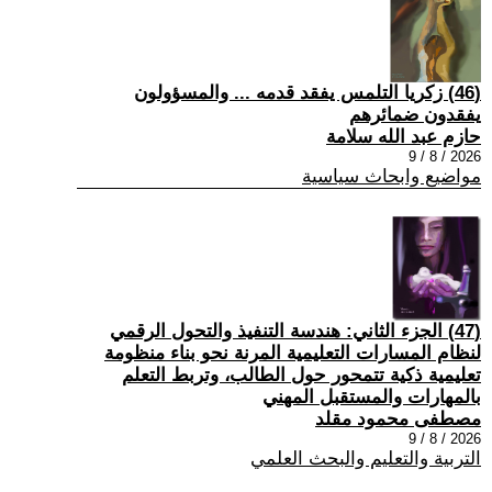
(46) زكريا التلمس يفقد قدمه ... والمسؤولون
يفقدون ضمائرهم
حازم عبد الله سلامة
2026 / 8 / 9
مواضيع وابحاث سياسية
(47) الجزء الثاني: هندسة التنفيذ والتحول الرقمي
لنظام المسارات التعليمية المرنة نحو بناء منظومة
تعليمية ذكية تتمحور حول الطالب، وتربط التعلم
بالمهارات والمستقبل المهني
مصطفى محمود مقلد
2026 / 8 / 9
التربية والتعليم والبحث العلمي