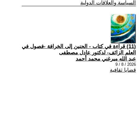
السياسة والعلاقات الدولية
(11) قراءة في كتاب - الحنين إلى الخرافة -فصول في
العلم الزائف- لدكتور عادل مصطفى
عبد الله ميرغني محمد أحمد
2026 / 8 / 9
قضايا ثقافية