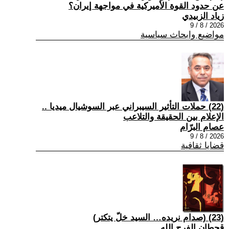
عن حدود القوة الأميركية في مواجهة إيران؟
زياد الزبيدي
2026 / 8 / 9
مواضيع وابحاث سياسية
(22) حملات التأثير السيبراني عبر السوشيال ميديا ..
الإعلام بين الحقيقة والتلاعب
عصام البرّام
2026 / 8 / 9
قضايا ثقافية
(23) (صدام نريده… السيد خلّ يتكتر)
قحطان الفرج الله