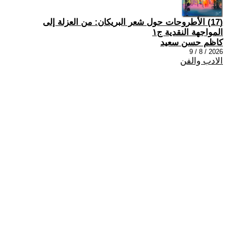
(17) الأطروحات حول شعر البريكان: من العزلة إلى
المواجهة النقدية ج١
كاظم حسن سعيد
2026 / 8 / 9
الادب والفن