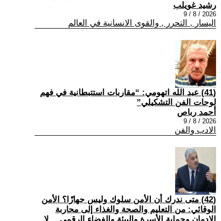
رشيد غويلب
2026 / 8 / 9
اليسار , التحرر , والقوى الانسانية في العالم
(41) عبد الله اتهومي: “مقاربات استتبطانية في فهم
لوحات الفن التشكيلي”
أحمد رباص
2026 / 8 / 9
الادب والفن
(42) متى ندرك أن الأمن سلوك وليس جهازًا؟ الأمن
الوقائي: من التعليم والصحة والغذاء إلى محاربة
الإدمان وحماية الأسرة والبيئة والفضاء الرقمي… لا