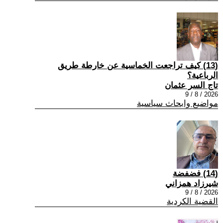
(13) كيف تراجعت الخماسية عن خارطة طريق
الرباعية؟
تاج السر عثمان
2026 / 8 / 9
مواضيع وابحاث سياسية
(14) فضفضة
شيرزاد همزاني
2026 / 8 / 9
القضية الكردية