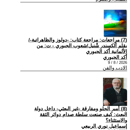
(7) مراجعات: مراجعة كتاب: -دولوز والظاهراتية-/
بقلم ألكسندر شْنيل/شعوب الجبوري - ت: من
الألمانية أكد الجبوري
أكد الجبوري
2026 / 8 / 9
الادب والفن
(8) أمير الحلو ومفارقة -غير البعثي- داخل دولة
البعث: كيف صنعت سلطة صدام دوائر الثقة
والاستثناء؟
إسماعيل نوري الربيعي