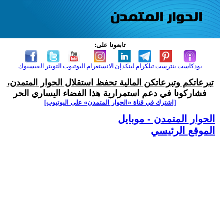
تابعونا على:
بودكاست
بنترست
تيلكرام
لينكدإن
الانستغرام
اليوتيوب
التويتر
الفيسبوك
تبرعاتكم وتبرعاتكن المالية تحفظ استقلال الحوار المتمدن،
فشاركونا في دعم استمرارية هذا الفضاء اليساري الحر
[اشترك في قناة ‫«الحوار المتمدن» على اليوتيوب]
الحوار المتمدن - موبايل
الموقع الرئيسي