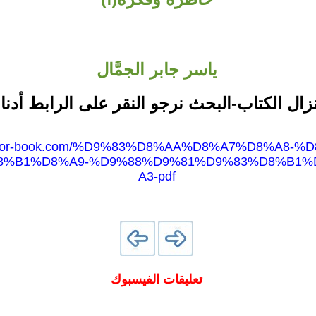
ياسر جابر الجمَّال
نزال الكتاب-البحث نرجو النقر على الرابط أدنا
w.noor-book.com/%D9%83%D8%AA%D8%A7%D8%A8-
8%B1%D8%A9-%D9%88%D9%81%D9%83%D8%B1%
A3-pdf
تعليقات الفيسبوك