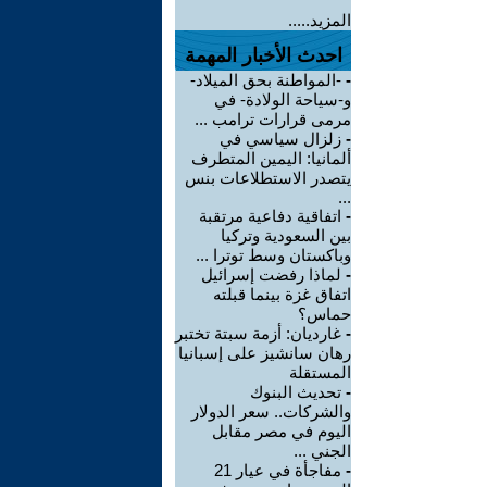
المزيد.....
احدث الأخبار المهمة
-
-المواطنة بحق الميلاد-
و-سياحة الولادة- في
مرمى قرارات ترامب ...
-
زلزال سياسي في
ألمانيا: اليمين المتطرف
يتصدر الاستطلاعات بنس
...
-
اتفاقية دفاعية مرتقبة
بين السعودية وتركيا
وباكستان وسط توترا ...
-
لماذا رفضت إسرائيل
اتفاق غزة بينما قبلته
حماس؟
-
غارديان: أزمة سبتة تختبر
رهان سانشيز على إسبانيا
المستقلة
-
تحديث البنوك
والشركات.. سعر الدولار
اليوم في مصر مقابل
الجني ...
-
مفاجأة في عيار 21