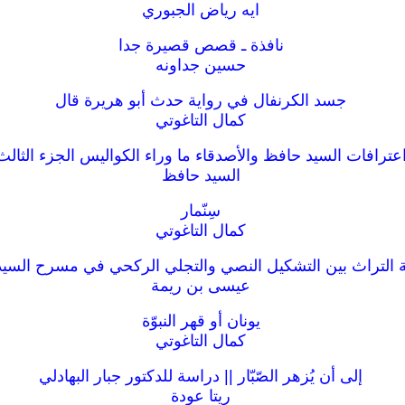
ايه رياض الجبوري
نافذة ـ قصص قصيرة جدا
حسين جداونه
جسد الكرنفال في رواية حدث أبو هريرة قال
كمال التاغوتي
عترافات السيد حافظ والأصدقاء ما وراء الكواليس الجزء الثالث
السيد حافظ
سِنّمار
كمال التاغوتي
التراث بين التشكيل النصي والتجلي الركحي في مسرح السي
عيسى بن ريمة
يونان أو قهر النبوّة
كمال التاغوتي
إلى أن يُزهر الصّبّار || دراسة للدكتور جبار البهادلي
ريتا عودة