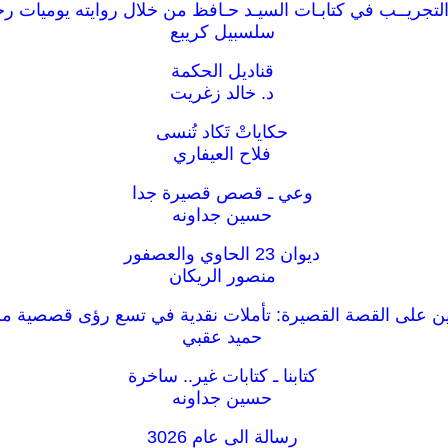
التجريــب في كتابـات السيـد حـافظ من خلال روايته يوميات ر
سلسبيل كريبع
قناديل الحكمة
د. خالد زغريت
حكاياتْ تَكاد تُنسى
فلاح العيفاري
وعي ـ قصص قصيرة جدا
حسين جداونه
ديوان 23 الحاوي والعصفور
منصور الريكان
ن على القصة القصيرة: تأملات نقدية في تسع رؤى قصصية من
حميد عقبي
كتابنا ـ كتابات غير.. ساخرة
حسين جداونه
رسالة الى عام 3026