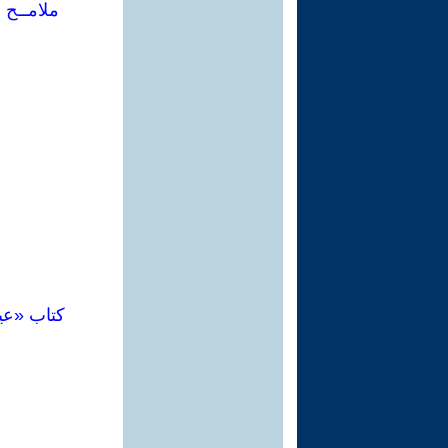
ملامــح 
كتاب «عي