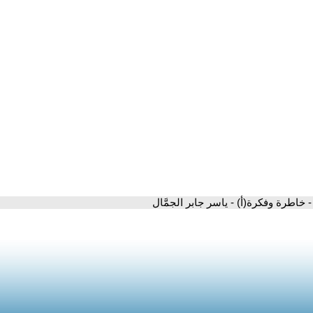
- خاطرة وفكرة(أ) - ياسر جابر الجمَّال