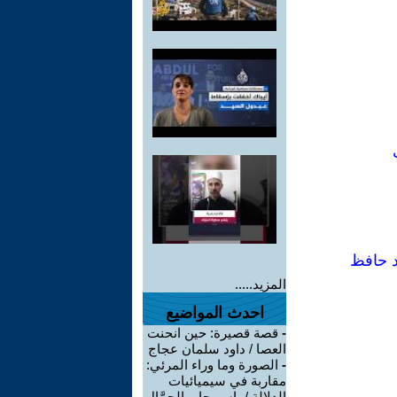
د حافظ
المزيد.....
احدث المواضيع
-
قصة قصيرة: حين انحنت
العصا / داود سلمان عجاج
-
الصورة وما وراء المرئي:
مقاربة في سيميائيات
الدلالة / ياسر جابر الجمَّال