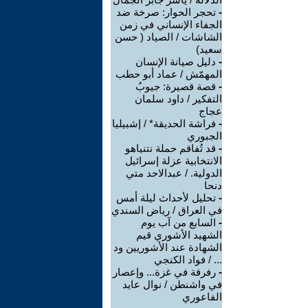
-
تحجر الحوار: صرخة ضد
الجفاء الإنساني في زمن
الشاشات / الصياد ‏( حسن
سعيد‏)
-
دليل صيانة الإنسان
المهمّش / عماد أبو حطب
-
قصة قصيرة: جيوبُ
التفكير / داود سلمان
عجاج
-
فراشة الحديقة* / إشبيليا
الجبوري
-
قد تُفاقم حملة نتنياهو
الانتخابية عزلة إسرائيل
الدولية. / عبدالاحد متي
دنحا
-
تحليل لأحداث ليلة أمس
في العراق / رياض السندي
-
السابع من آب يوم
الشهيد الأشوري قيم
الشهادة عند الأشوريين ود
... / فواد الكنجي
-
رفرفة في غزة... وإعصار
في واشنطن / نوال عايد
الفاعوري