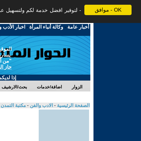
موافق - OK
لتوفير افضل خدمة لكم ولتسهيل عملي
أخبار عامة
-
وكالة أنباء المرأة
-
اخبار الأدب و
الموقع
يسارية
"من أج
حاز ال
إذا لديك
الزوار
اضافة/خدمات
بحث/الارشيف
الصفحة الرئيسية
-
الادب والفن
-
مكتبة التمدن