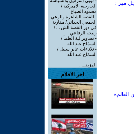
-
لوبي إسرائيل والسياسة
جل مهز :
الخارجية الأميركية /
محمود الصباغ
-
القصة الشاعرة والوعي
الجمعي الحداثي/ مقاربة
في دور القصة الش ... /
ربيحة الرفاعي
-
تصاوير لية الظمأ /
السمّاح عبد الله
-
ثلاثاءات عابر سبيل /
السمّاح عبد الله
المزيد.....
اخر الافلام
 العالم»