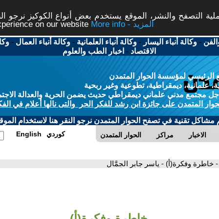
ة التصفح والنشر، الموقع يستخدم بعض أنواع الكوكيز نرجو النق
More info - المزيد
experience on our website
الفن
-
وكالة أنباء اليسار
-
وكالة أنباء العلمانية
-
وكالة أنباء العمال
-
وكا
الاقتصاد
-
اخبار الطب والعلوم
 الرئيسي لمؤسسة الحوار المتمدن
، علمانية، ديمقراطية، تطوعية وغير ربحية
ل مجتمع مدني علماني ديمقراطي حديث يضمن الحرية والعدالة الاجتم
حوار المتمدن على جائزة ابن رشد للفكر الحر والتى نالها أعلام في الفك
م مشاكل تقنية في تصفح الحوار المتمدن نرجو النقر هنا لاستخدام الموقع
كوردي
English
الاخبار
مراكز
الحوار المتمدن
- خاطرة وفكرة(أ) - ياسر جابر الجمَّال
خاطرة وفكرة(أ)