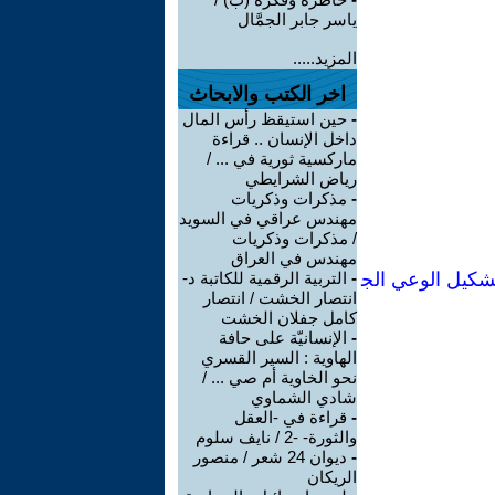
ياسر جابر الجمَّال
المزيد.....
اخر الكتب والابحاث
-
حين استيقظ رأس المال
داخل الإنسان .. قراءة
ماركسية ثورية في ... /
رياض الشرايطي
-
مذكرات وذكريات
مهندس عراقي في السويد
/ مذكرات وذكريات
مهندس في العراق
شكيل الوعي الج
-
التربية الرقمية للكاتبة د-
انتصار الخشت / انتصار
كامل جفلان الخشت
-
الإنسانيّة على حافة
الهاوية : السير القسري
نحو الخاوية أم صي ... /
شادي الشماوي
-
قراءة في -العقل
والثورة- -2 / نايف سلوم
-
ديوان 24 شعر / منصور
الريكان