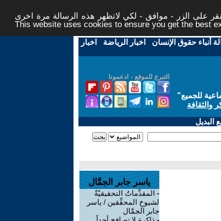
ر على الزر - موافق - لكي لاتظهر هذه الرسالة مرة اخرى -
This website uses cookies to ensure you get the best 
لة أنباء حقوق الإنسان
-
اخبار الرياضة
-
اخبار
التبرع للموقع - ادعمونا
اعية للجميع
"
ر والثقافة
 البديل
ياسر جابر الجمَّال
-
المقدِّماتُ التحقيقيّةُ
لشيوخِ المحقِّقين / ياسر
جابر الجمَّال
-
ذاكرة لا تصافح أحداً.