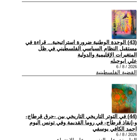
(43) الوحدة الوطنية ضرورة استراتيجية... قراءة في
مستقبل النظام السياسي الفلسطيني في ظل
المتغيرات الإقليمية والدولية
علي ابوحبله
2026 / 8 / 6
القضية الفلسطينية
(44) في التوتر التاريخي التاريخي بين -حرق قرطاج-
و-إنقاذ قرطاج- في روما القديمة وفي تونس اليوم
احمد الكافي يوسفي
2026 / 8 / 6