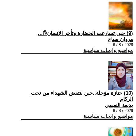
(9) حين تسارعت الحضارة وتأخر الإنسان✋…
مروان صباح
2026 / 8 / 6
مواضيع وابحاث سياسية
(10) جنازة مؤجلة..حين ينتفض الشهداء من تحت
الركام
بديعة النعيمي
2026 / 8 / 6
مواضيع وابحاث سياسية