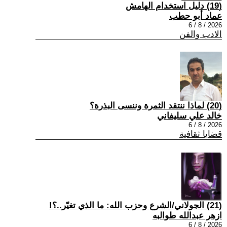
(19) دليل استخدام الهامش
عماد أبو حطب
2026 / 8 / 6
الادب والفن
(20) لماذا ننتقد الثمرة وننسى البذرة؟
خالد علي سليفاني
2026 / 8 / 6
قضايا ثقافية
(21) الجولاني/الشرع وحزب الله: ما الذي تغيّر..؟!
ازهر عبدالله طوالبه
2026 / 8 / 6