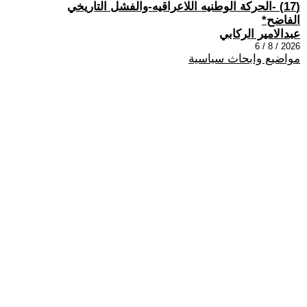
(17) -الحركة الوطنيه اللاعراقيه-والفشل التاريخي
الفاضح*
عبدالامير الركابي
2026 / 8 / 6
مواضيع وابحاث سياسية