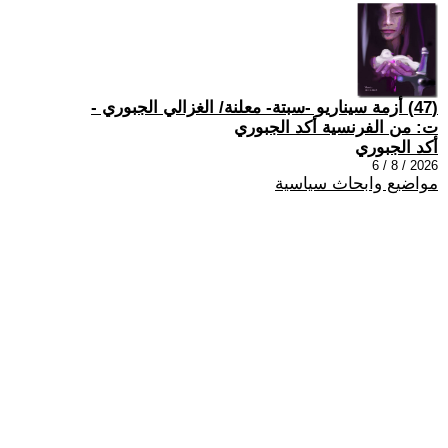
(47) أزمة سيناريو -سبتة- معلنة/ الغزالي الجبوري -
ت: من الفرنسية أكد الجبوري
أكد الجبوري
2026 / 8 / 6
مواضيع وابحاث سياسية