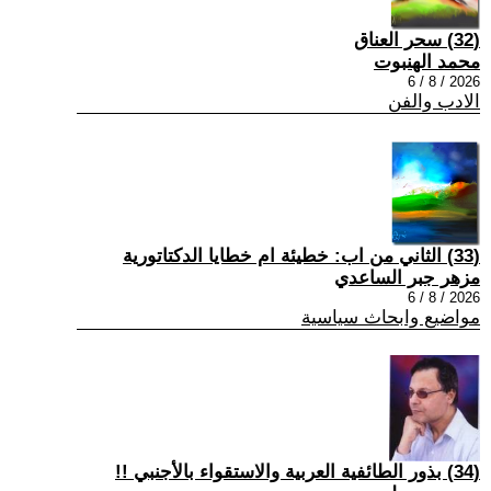
(32) سحر العناق
محمد الهنبوت
2026 / 8 / 6
الادب والفن
(33) الثاني من اب: خطيئة ام خطايا الدكتاتورية
مزهر جبر الساعدي
2026 / 8 / 6
مواضيع وابحاث سياسية
(34) بذور الطائفية العربية والاستقواء بالأجنبي !!