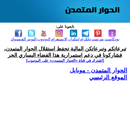
تابعونا على:
بودكاست
بنترست
تيلكرام
لينكدإن
الانستغرام
اليوتيوب
التويتر
الفيسبوك
تبرعاتكم وتبرعاتكن المالية تحفظ استقلال الحوار المتمدن،
فشاركونا في دعم استمرارية هذا الفضاء اليساري الحر
[اشترك في قناة ‫«الحوار المتمدن» على اليوتيوب]
الحوار المتمدن - موبايل
الموقع الرئيسي