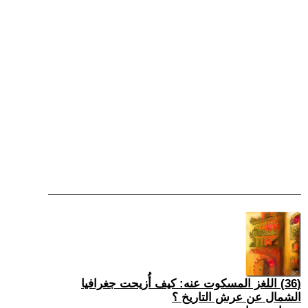
(36) اللغز المسكوت عنه: كيف أُزيحت جغرافيا
الشمال عن عرش التاريخ ؟