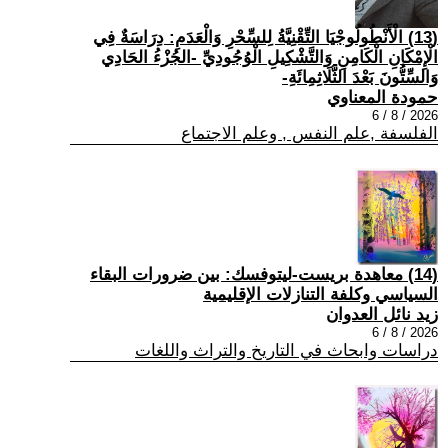
(13) الْأَنْطُولُوجْيَا التِّقْنِيَّةُ لِلسِّحْرِ وَالْعَدَمِ: دِرَاسَةٌ فِي
الْإِمْكَانِ الْكَامِنِ وَالتَّشْكِيلِ الْوُجُودِيِّ -الجُزْءُ الحَادِي
وَالسِّتُّونَ بَعْدَ الثَّلَاثِمِائَةِ-
حمودة المعناوي
2026 / 8 / 6
الفلسفة ,علم النفس , وعلم الاجتماع
(14) معاهدة بريست-ليتوفسك: بين ضرورات البقاء
السياسي وكلفة التنازلات الإقليمية
زيد نائل العدوان
2026 / 8 / 6
دراسات وابحاث في التاريخ والتراث واللغات