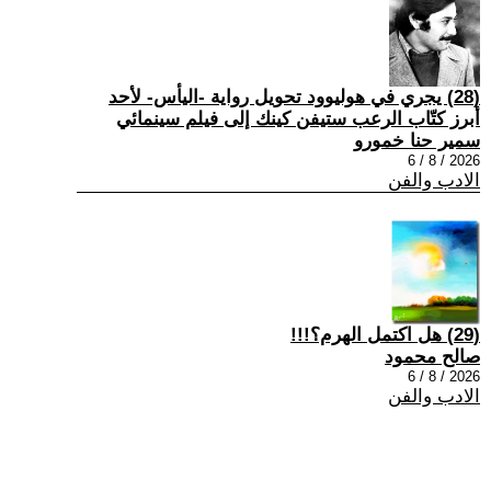
(28) يجري في هوليوود تحويل رواية -اليأس- لأحد
أبرز كتّاب الرعب ستيفن كينك إلى فيلم سينمائي
سمير حنا خمورو
2026 / 8 / 6
الادب والفن
(29) هل اكتمل الهرم؟!!!
صالح محمود
2026 / 8 / 6
الادب والفن