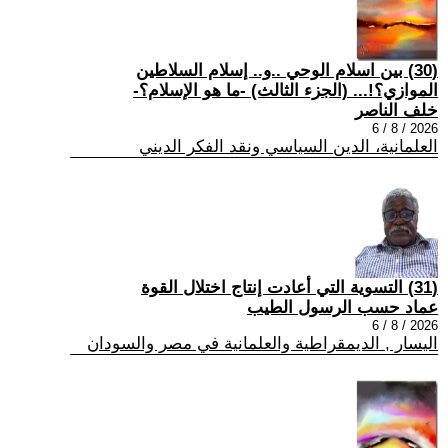
(30) بين اسلام الوحي ..و.. إسلام السلاطين
الموازي؟!... (الجزء الثالث) -ما هو الإسلام؟-
خلف الناصر
2026 / 8 / 6
العلمانية، الدين السياسي ونقد الفكر الديني
(31) التسوية التي أعادت إنتاج اختلال القوة
عماد حسب الرسول الطيب
2026 / 8 / 6
اليسار , الديمقراطية والعلمانية في مصر والسودان