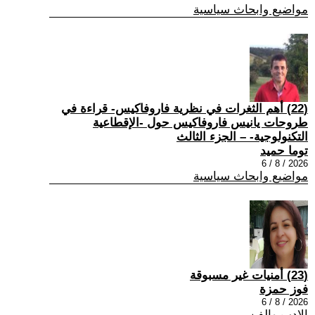
مواضيع وابحاث سياسية
(22) أهم الثغرات في نظرية فاروفاكيس- قراءة في
طروحات يانيس فاروفاكيس حول -الإقطاعية
التكنولوجية- – الجزء الثالث
توما حميد
2026 / 8 / 6
مواضيع وابحاث سياسية
(23) أمنيات غير مسبوقة
فوز حمزة
2026 / 8 / 6
الادب والفن