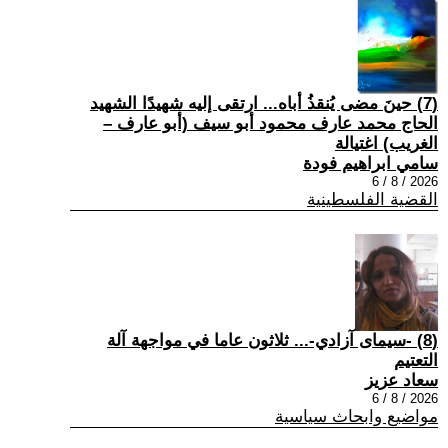
(7) حينَ مضى يُنقذُ أباه... ارتقى إليه شهيدًا الشهيد
الحاج محمد عارف محمود أبو سيف (أبو عارف –
الغريب) اغتيالة
سامي ابراهيم فودة
2026 / 8 / 6
القضية الفلسطينية
(8) -سيمای آزادي-... ثلاثون عاما في مواجهة آلة
التعتيم
سعاد عزيز
2026 / 8 / 6
مواضيع وابحاث سياسية