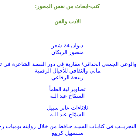
كتب-ابحاث من نفس المحور:
الادب والفن
ديوان 24 شعر
منصور الريكان
الوعي الجمعي الحداثي/ مقاربة في دور القصة الشاعرة في ت
مالي والثقافي للأجيال الرقمية
ربيحة الرفاعي
تصاوير لية الظمأ
السمّاح عبد الله
ثلاثاءات عابر سبيل
السمّاح عبد الله
التجريــب في كتابـات السيـد حـافظ من خلال روايته يوميات ر
سلسبيل كريبع