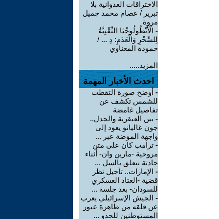
الاختراقات العدوانية بلا
تبرير / عصام محمد جميل
مروة
-
الْأَنْطُولُوجْيَا التِّقْنِيَّةُ
لِلسِّحْرِ وَالْعَدَمِ: دِ ... /
حمودة المعناوي
المزيد.....
احدث الأخبار المهمة
-
أوضح صورة التقطت
للشمس تكشف عن
تفاصيل غامضة
-
بين العبقرية والجدل..
جون غاليانو يعود إلى
واجهة الموضة عبر ...
-
ترامب كان على متن
مروحية -مارين وان- أثناء
حادثة تتعلق بالسل ...
-
الإمارات.. تأجيل نظر
قضية -العتاد العسكري
للسودان- بعد جلسة ...
-
الجيش الإسرائيلي يعرب
عن قلقه من ظاهرة عبور
المستوطنين للحدو ...