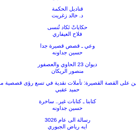
قناديل الحكمة
د. خالد زغريت
حكاياتْ تَكاد تُنسى
فلاح العيفاري
وعي ـ قصص قصيرة جدا
حسين جداونه
ديوان 23 الحاوي والعصفور
منصور الريكان
ن على القصة القصيرة: تأملات نقدية في تسع رؤى قصصية من
حميد عقبي
كتابنا ـ كتابات غير.. ساخرة
حسين جداونه
رسالة الى عام 3026
ايه رياض الجبوري