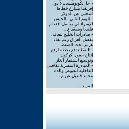
-
-ذا إيكونوميست-: دول
إفريقيا تسارع خطاها
للتخلي عن الدولار
-
لليوم الثاني.. الجيش
الإسرائيلي يواصل اقتحام
قلنديا ويصعّد ع ...
-
صادرات الخليج تتعافى
بفضل العراق رغم بقاء
هرمز تحت الضغط
-
النفط تدفع بخطة لرفع
إنتاج حقول كركوك
وتوسيع استثمار الغاز
-
المبادرة المصرية تقاضي
الداخلية لتعويض والدة
محمد قنديل عن م ...
المزيد.....