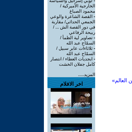
-
لوبي إسرائيل والسياسة
الخارجية الأميركية /
محمود الصباغ
-
القصة الشاعرة والوعي
الجمعي الحداثي/ مقاربة
في دور القصة الش ... /
ربيحة الرفاعي
-
تصاوير لية الظمأ /
السمّاح عبد الله
-
ثلاثاءات عابر سبيل /
السمّاح عبد الله
-
ابجديات العطاء / انتصار
كامل جفلان الخشت
المزيد.....
 العالم»
اخر الافلام