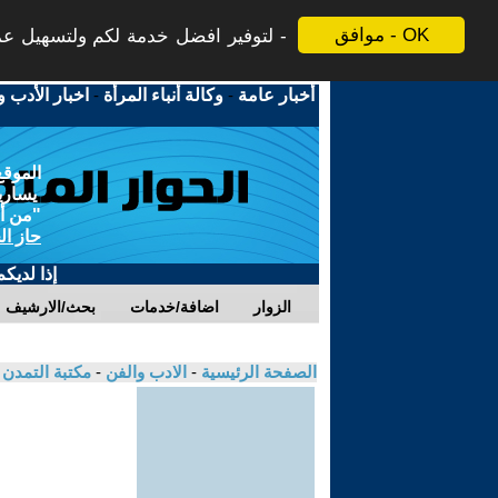
موافق - OK
لتوفير افضل خدمة لكم ولتسهيل عملي
أخبار عامة
-
وكالة أنباء المرأة
-
اخبار الأدب و
الموقع
يسارية
"من أج
حاز ال
إذا لديك
الزوار
اضافة/خدمات
بحث/الارشيف
الصفحة الرئيسية
-
الادب والفن
-
مكتبة التمدن