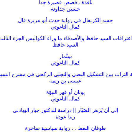
نافذة ـ قصص قصيرة جدا
حسين جداونه
جسد الكرنفال في رواية حدث أبو هريرة قال
كمال التاغوتي
عترافات السيد حافظ والأصدقاء ما وراء الكواليس الجزء الثالث
السيد حافظ
سِنّمار
كمال التاغوتي
التراث بين التشكيل النصي والتجلي الركحي في مسرح السي
عيسى بن ريمة
يونان أو قهر النبوّة
كمال التاغوتي
إلى أن يُزهر الصّبّار || دراسة للدكتور جبار البهادلي
ريتا عودة
طوفان النفط . . رواية سياسية ساخرة