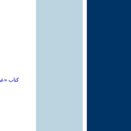
كتاب «عي