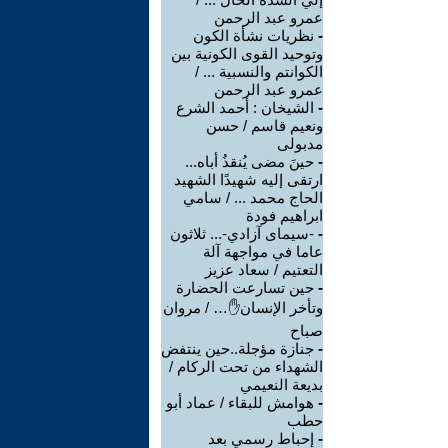
عمرو عبد الرحمن
-
نظريات نشأة الكون
وتوحيد القوى الكونية بين
الكوانتم والنسبية ... /
عمرو عبد الرحمن
-
الشيخان : أحمد الشرع
ونعيم قاسم / حسن
مدبولى
-
حينَ مضى يُنقذُ أباه...
ارتقى إليه شهيدًا الشهيد
الحاج محمد ... / سامي
ابراهيم فودة
-
-سيمای آزادي-... ثلاثون
عاما في مواجهة آلة
التعتيم / سعاد عزيز
-
حين تسارعت الحضارة
وتأخر الإنسان✋… / مروان
صباح
-
جنازة مؤجلة..حين ينتفض
الشهداء من تحت الركام /
بديعة النعيمي
-
هوامش للبقاء / عماد أبو
حطب
-
إحباط رسمي بعد