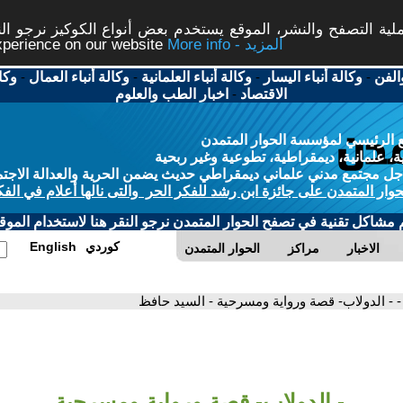
ة التصفح والنشر، الموقع يستخدم بعض أنواع الكوكيز نرجو النق
More info - المزيد
experience on our website
الفن
-
وكالة أنباء اليسار
-
وكالة أنباء العلمانية
-
وكالة أنباء العمال
-
وكا
الاقتصاد
-
اخبار الطب والعلوم
 الرئيسي لمؤسسة الحوار المتمدن
، علمانية، ديمقراطية، تطوعية وغير ربحية
ل مجتمع مدني علماني ديمقراطي حديث يضمن الحرية والعدالة الاجتم
حوار المتمدن على جائزة ابن رشد للفكر الحر والتى نالها أعلام في الفك
م مشاكل تقنية في تصفح الحوار المتمدن نرجو النقر هنا لاستخدام الموقع
كوردي
English
الاخبار
مراكز
الحوار المتمدن
- - الدولاب- قصة ورواية ومسرحية - السيد حافظ
- الدولاب- قصة ورواية ومسرحية