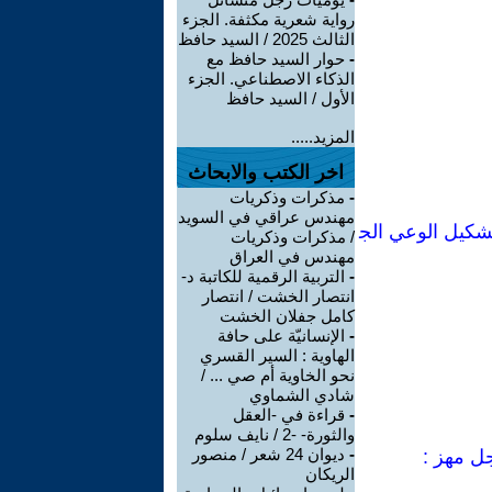
رواية شعرية مكثفة. الجزء
الثالث 2025 / السيد حافظ
-
حوار السيد حافظ مع
الذكاء الاصطناعي. الجزء
الأول / السيد حافظ
المزيد.....
اخر الكتب والابحاث
-
مذكرات وذكريات
مهندس عراقي في السويد
شكيل الوعي الج
/ مذكرات وذكريات
مهندس في العراق
-
التربية الرقمية للكاتبة د-
انتصار الخشت / انتصار
كامل جفلان الخشت
-
الإنسانيّة على حافة
الهاوية : السير القسري
نحو الخاوية أم صي ... /
شادي الشماوي
-
قراءة في -العقل
والثورة- -2 / نايف سلوم
-
ديوان 24 شعر / منصور
جل مهز :
الريكان