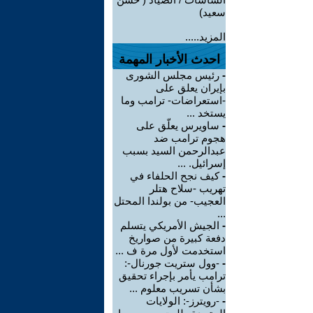
سعيد‏)
المزيد.....
احدث الأخبار المهمة
-
رئيس مجلس الشورى
بإيران يعلق على
-استعراضات- ترامب وما
يستخد ...
-
ساويرس يعلّق على
هجوم ترامب ضد
عبدالرحمن السيد بسبب
إسرائيل. ...
-
كيف نجح الحلفاء في
تهريب -سلاح هتلر
العجيب- من بولندا المحتل
...
-
الجيش الأمريكي يتسلم
دفعة كبيرة من صواريخ
استخدمت لأول مرة ف ...
-
-وول ستريت جورنال-:
ترامب يأمر بإجراء تحقيق
بشأن تسريب معلوم ...
-
-رويترز-: الولايات