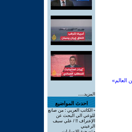
 العالم»
المزيد.....
احدث المواضيع
-
الكاتب العربي : من صانع
للوعي الى البحث عن
الإعتراف !! / علي سيف
الرعيني
-
ثورچية الانهيارات