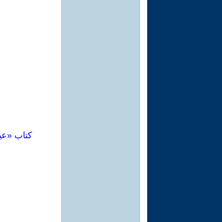
كتاب «عي