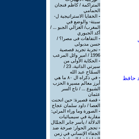
المتراكمة / كاظم فنجان
الحمامي
-
الخفايا الاستراتيجية ل-
سبتة- والوضع في
المغرب/ الغزالي الجبو ... /
أكد الجبوري
-
التفاهات فى مصر!؟ /
حسن مدبولى
-
تجربة تجريد قصصية
1996 / امير وائل المرعب
-
الحكاية الأولى من
سيرتي الذاتية، 23 /
السمّاح عبد الله
-
في ذكراه ال ٨٠ ما هي
د حافظ
أبرز معالم مسيرة الحزب
الشيوع ... / تاج السر
عثمان
-
قصة قصيرة: حين انحنت
العصا / داود سلمان عجاج
-
الصورة وما وراء المرئي:
مقاربة في سيميائيات
الدلالة / ياسر جابر الجمَّال
-
تحجر الحوار: صرخة ضد
الجفاء الإنساني في زمن
الشاشات / الصياد ‏( حسن