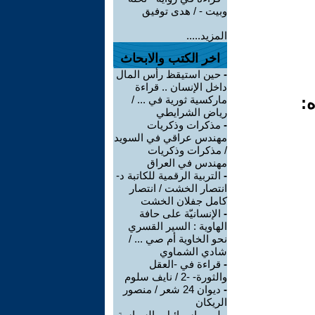
وبيت - / هدى توفيق
المزيد.....
اخر الكتب والابحاث
-
حين استيقظ رأس المال
داخل الإنسان .. قراءة
ه:
ماركسية ثورية في ... /
رياض الشرايطي
-
مذكرات وذكريات
مهندس عراقي في السويد
/ مذكرات وذكريات
مهندس في العراق
-
التربية الرقمية للكاتبة د-
انتصار الخشت / انتصار
كامل جفلان الخشت
-
الإنسانيّة على حافة
الهاوية : السير القسري
نحو الخاوية أم صي ... /
شادي الشماوي
-
قراءة في -العقل
والثورة- -2 / نايف سلوم
-
ديوان 24 شعر / منصور
الريكان
-
لوبي إسرائيل والسياسة