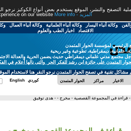
ة التصفح والنشر، الموقع يستخدم بعض أنواع الكوكيز نرجو النق
More info - المزيد
experience on our website
الفن
-
وكالة أنباء اليسار
-
وكالة أنباء العلمانية
-
وكالة أنباء العمال
-
وكا
الاقتصاد
-
اخبار الطب والعلوم
 الرئيسي لمؤسسة الحوار المتمدن
، علمانية، ديمقراطية، تطوعية وغير ربحية
ل مجتمع مدني علماني ديمقراطي حديث يضمن الحرية والعدالة الاجتم
حوار المتمدن على جائزة ابن رشد للفكر الحر والتى نالها أعلام في الفك
م مشاكل تقنية في تصفح الحوار المتمدن نرجو النقر هنا لاستخدام الموقع
كوردي
English
الاخبار
مراكز
الحوار المتمدن
- قراءة في المجموعة القصصية - مخرج - - هدى توفيق
قراءة في المجموعة القصصية - مخرج -