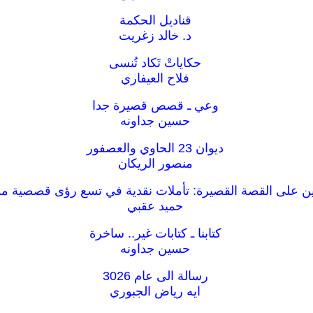
قناديل الحكمة
د. خالد زغريت
حكاياتْ تَكاد تُنسى
فلاح العيفاري
وعي ـ قصص قصيرة جدا
حسين جداونه
ديوان 23 الحاوي والعصفور
منصور الريكان
ن على القصة القصيرة: تأملات نقدية في تسع رؤى قصصية من
حميد عقبي
كتابنا ـ كتابات غير.. ساخرة
حسين جداونه
رسالة الى عام 3026
ايه رياض الجبوري