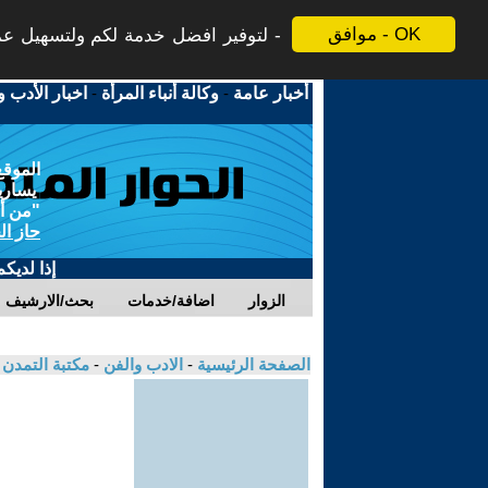
موافق - OK
لتوفير افضل خدمة لكم ولتسهيل عملي
أخبار عامة
-
وكالة أنباء المرأة
-
اخبار الأدب و
الموقع
يسارية
"من أج
حاز ال
إذا لديك
الزوار
اضافة/خدمات
بحث/الارشيف
الصفحة الرئيسية
-
الادب والفن
-
مكتبة التمدن