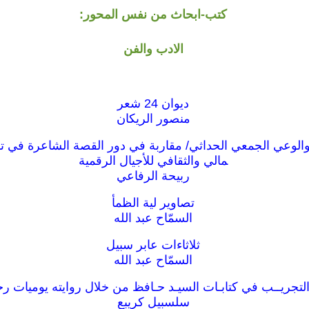
كتب-ابحاث من نفس المحور:
الادب والفن
ديوان 24 شعر
منصور الريكان
الوعي الجمعي الحداثي/ مقاربة في دور القصة الشاعرة في ت
مالي والثقافي للأجيال الرقمية
ربيحة الرفاعي
تصاوير لية الظمأ
السمّاح عبد الله
ثلاثاءات عابر سبيل
السمّاح عبد الله
التجريــب في كتابـات السيـد حـافظ من خلال روايته يوميات ر
سلسبيل كريبع