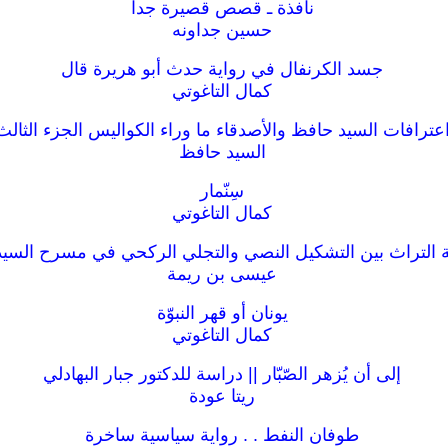
نافذة ـ قصص قصيرة جدا
حسين جداونه
جسد الكرنفال في رواية حدث أبو هريرة قال
كمال التاغوتي
عترافات السيد حافظ والأصدقاء ما وراء الكواليس الجزء الثالث
السيد حافظ
سِنّمار
كمال التاغوتي
التراث بين التشكيل النصي والتجلي الركحي في مسرح السي
عيسى بن ريمة
يونان أو قهر النبوّة
كمال التاغوتي
إلى أن يُزهر الصّبّار || دراسة للدكتور جبار البهادلي
ريتا عودة
طوفان النفط . . رواية سياسية ساخرة