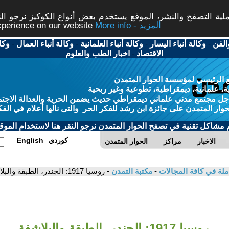
ة التصفح والنشر، الموقع يستخدم بعض أنواع الكوكيز نرجو النق
More info - المزيد
experience on our website
الفن
-
وكالة أنباء اليسار
-
وكالة أنباء العلمانية
-
وكالة أنباء العمال
-
وكا
الاقتصاد
-
اخبار الطب والعلوم
 الرئيسي لمؤسسة الحوار المتمدن
، علمانية، ديمقراطية، تطوعية وغير ربحية
ل مجتمع مدني علماني ديمقراطي حديث يضمن الحرية والعدالة الاجتم
حوار المتمدن على جائزة ابن رشد للفكر الحر والتى نالها أعلام في الفك
م مشاكل تقنية في تصفح الحوار المتمدن نرجو النقر هنا لاستخدام الموقع
كوردي
English
الاخبار
مراكز
الحوار المتمدن
ملة في كافة المجالات
-
مكتبة التمدن
- روسيا 1917: الجندر، الطبقة والبلاشفة - ساندرا بلودوورث
روسيا 1917: الجندر، الطبقة والبلاشفة