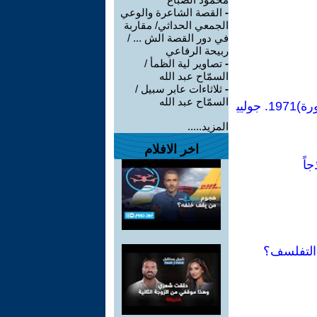
-
القصة الشاعرة والوعي
الجمعي الحداثي/ مقاربة
في دور القصة الش ... /
ربيحة الرفاعي
-
تصاوير لية الظمأ /
السمّاح عبد الله
-
ثلاثاءات عابر سبيل /
السمّاح عبد الله
بمناسبة 8مارس اليوم العالمى للمرأة ننشر:مقتطف من كتاب (النساء: أطول ثورة)1971. جوليي
المزيد.....
اخر الافلام
اً
 التفلسف؟