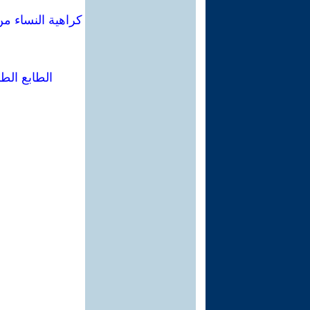
كراهية النساء من
الطابع الط