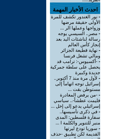
احدث الأخبار المهمة
-
نور الغندور تكشف للمرة
الأولى حقيقة مرضها
وزواجها وعملها الر ...
-
مصر.. السيسي يوجه
رسالة لناشئات اليد بعد
إنجاز كأس العالم
-
نهاية قطيعة الجزائر
ومالي تشغل فرنسا
-
-أكسيوس-: ترامب قد
يحصل على سلطة جمركية
جديدة وكبيرة
-
لأول مرة منذ 7 أكتوبر..
إسرائيل توجه اتهاماً إلى
مستوطن بقت ...
-
-من يرفض المغادرة
فليمت عطشاً-.. سياسي
إسرائيلي يدعو إلى إخل ...
-
في ذكرى تأسيسها..
سفارة فلسطين: المدى
منبر للتنوير والكلمة ا ...
-
سوريا تودع ليرتها
القديمة لكن تطبيق -حذف