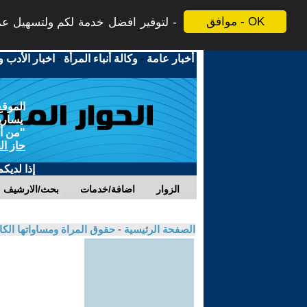
موافق - OK
لتوفير افضل خدمة لكم ولتسهيل عملي
أخبار عامة
-
وكالة أنباء المرأة
-
اخبار الأدب و
الموقع
يسارية
"من أج
حاز ال
إذا لديك
الزوار
اضافة/خدمات
بحث/الارشيف
الصفحة الرئيسية
-
حقوق المراة ومساواتها الكا