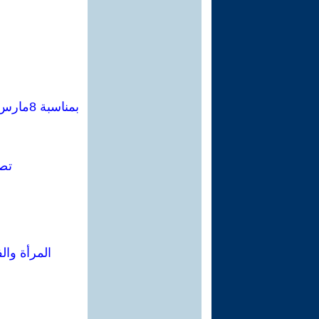
تصا
المرأة وال