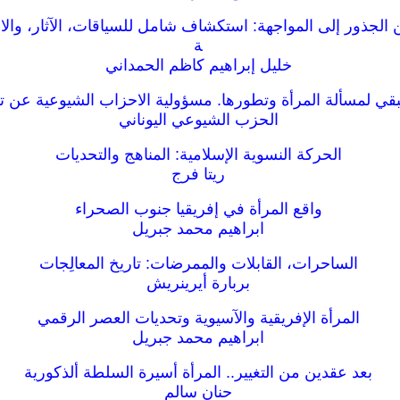
 الجذور إلى المواجهة: استكشاف شامل للسياقات، الآثار، والا
ة
خليل إبراهيم كاظم الحمداني
بقي لمسألة المرأة وتطورها. مسؤولية الاحزاب الشيوعية عن ت
الحزب الشيوعي اليوناني
الحركة النسوية الإسلامية: المناهج والتحديات
ريتا فرج
واقع المرأة في إفريقيا جنوب الصحراء
ابراهيم محمد جبريل
الساحرات، القابلات والممرضات: تاريخ المعالِجات
بربارة أيرينريش
المرأة الإفريقية والآسيوية وتحديات العصر الرقمي
ابراهيم محمد جبريل
بعد عقدين من التغيير.. المرأة أسيرة السلطة ألذكورية
حنان سالم