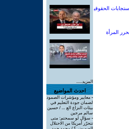
ستجابات الحقوقي
حرر المرأة
المزيد.....
احدث المواضيع
-
معايير ومؤشرات الصمود
لضمان جودة التعليم في
بيئات النزاع الع ... / حسين
سالم مرجين
-
سؤال لو سمحتم: متى
تتحرّر أمريكا من الاحتلال
الصهيوني؟ / محمد حمد