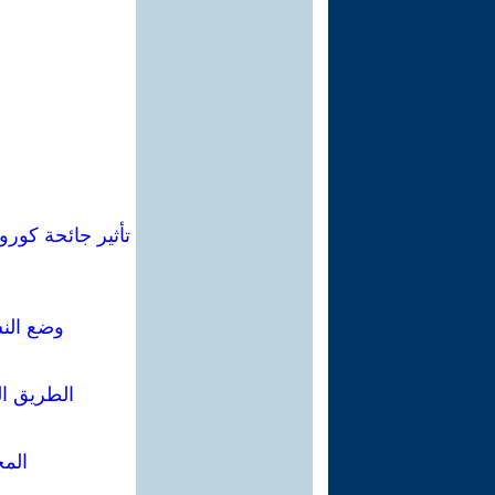
تأثير جائحة كورو
وضع النس
الطريق ال
المخ