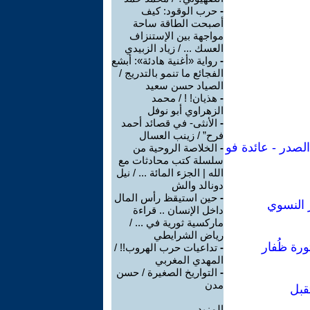
-
حرب الوقود: كيف
أصبحت الطاقة ساحة
مواجهة بين الإستنزاف
العسك ... / زياد الزبيدي
-
رواية «أغنية هادئة»: أبشع
الفجائع ما تنمو بالتدريج /
الصياد حسن سعيد
-
هذيان! ! / محمد
الزهراوي أبو نوفل
-
الأنثى- في قصائد أحمد
فرح” / زينب العسال
لصدر - عائدة فو
-
الخلاصة الروحية من
سلسلة كتب محادثات مع
الله | الجزء المائة ... / نيل
دونالد والش
-
حين استيقظ رأس المال
 النسوي
داخل الإنسان .. قراءة
ماركسية ثورية في ... /
رياض الشرايطي
ورة ظُفار
-
تداعيات حرب الهروب!! /
المهدي المغربي
-
التواريخ الصغيرة / حسن
مدن
قبل
المزيد.....