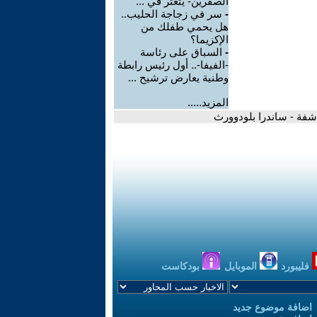
الصفرين- يتعثّر في ...
-
سر في زجاجة الحليب..
هل يحمي طفلك من
الإكزيما؟
-
السباق على رئاسة
-الفيفا-.. أول رئيس رابطة
وطنية يعارض ترشيح ...
المزيد.....
فليبورد
الموبايل
بودكاست
اضافة موضوع جديد