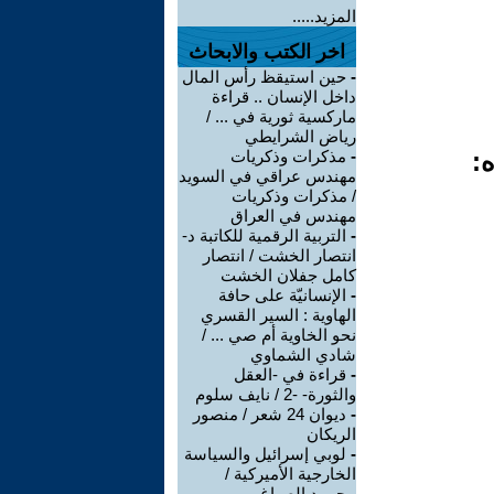
المزيد.....
اخر الكتب والابحاث
-
حين استيقظ رأس المال
داخل الإنسان .. قراءة
ماركسية ثورية في ... /
رياض الشرايطي
ه:
-
مذكرات وذكريات
مهندس عراقي في السويد
/ مذكرات وذكريات
مهندس في العراق
-
التربية الرقمية للكاتبة د-
انتصار الخشت / انتصار
كامل جفلان الخشت
-
الإنسانيّة على حافة
الهاوية : السير القسري
نحو الخاوية أم صي ... /
شادي الشماوي
-
قراءة في -العقل
والثورة- -2 / نايف سلوم
-
ديوان 24 شعر / منصور
الريكان
-
لوبي إسرائيل والسياسة
الخارجية الأميركية /
محمود الصباغ