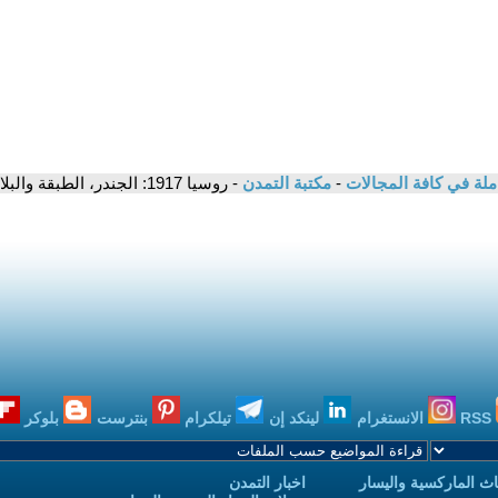
ملة في كافة المجالات
-
مكتبة التمدن
- روسيا 1917: الجندر، الطبقة والبلاشفة - ساندرا بلودوورث
RSS
الانستغرام
لينكد إن
تيلكرام
بنترست
بلوكر
ث الماركسية واليسار
اخبار التمدن