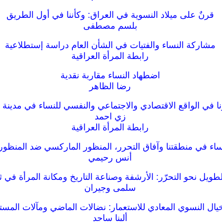
قرنٌ على ميلاد النسوية في العراق: وكأننا في أول الطريق
بلسم مصطفى
مشاركة النساء والفتيات في الشأن العام دراسة إستطلاعية
رابطة المرأة العراقية
اضطهاد النساء مقاربة نقدية
رضا الظاهر
نا في الواقع الاقتصادي والاجتماعي والنفسي للنساء في مدينة ا
زي احمد
رابطة المرأة العراقية
اء في منطقتنا وآفاق التحرر، المنظور الماركسي ضد المنظور
أنس رحيمي
طويل نحو التحرّر: الأرشفة وصناعة التاريخ ومكانة المرأة في ث
سلمى وجيران
يال النسوي المعادي للاستعمار: نضالات الماضي ومآلات المست
ألينا ساجد