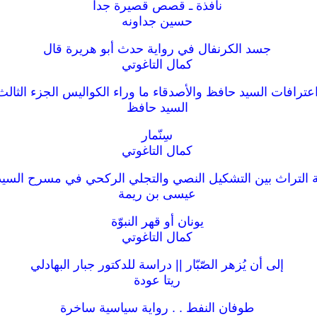
نافذة ـ قصص قصيرة جدا
حسين جداونه
جسد الكرنفال في رواية حدث أبو هريرة قال
كمال التاغوتي
عترافات السيد حافظ والأصدقاء ما وراء الكواليس الجزء الثالث
السيد حافظ
سِنّمار
كمال التاغوتي
التراث بين التشكيل النصي والتجلي الركحي في مسرح السي
عيسى بن ريمة
يونان أو قهر النبوّة
كمال التاغوتي
إلى أن يُزهر الصّبّار || دراسة للدكتور جبار البهادلي
ريتا عودة
طوفان النفط . . رواية سياسية ساخرة