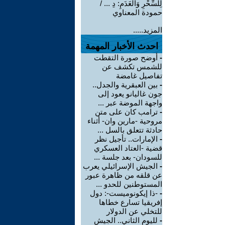
لِلسِّحْرِ وَالْعَدَمِ: دِ ... /
حمودة المعناوي
المزيد.....
احدث الأخبار المهمة
-
أوضح صورة التقطت
للشمس تكشف عن
تفاصيل غامضة
-
بين العبقرية والجدل..
جون غاليانو يعود إلى
واجهة الموضة عبر ...
-
ترامب كان على متن
مروحية -مارين وان- أثناء
حادثة تتعلق بالسل ...
-
الإمارات.. تأجيل نظر
قضية -العتاد العسكري
للسودان- بعد جلسة ...
-
الجيش الإسرائيلي يعرب
عن قلقه من ظاهرة عبور
المستوطنين للحدو ...
-
-ذا إيكونوميست-: دول
إفريقيا تسارع خطاها
للتخلي عن الدولار
-
لليوم الثاني.. الجيش