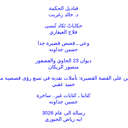
قناديل الحكمة
د. خالد زغريت
حكاياتْ تَكاد تُنسى
فلاح العيفاري
وعي ـ قصص قصيرة جدا
حسين جداونه
ديوان 23 الحاوي والعصفور
منصور الريكان
ن على القصة القصيرة: تأملات نقدية في تسع رؤى قصصية من
حميد عقبي
كتابنا ـ كتابات غير.. ساخرة
حسين جداونه
رسالة الى عام 3026
ايه رياض الجبوري