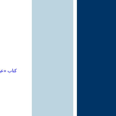
كتاب «عي