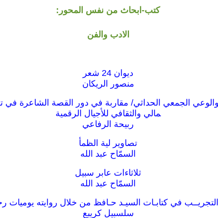
كتب-ابحاث من نفس المحور:
الادب والفن
ديوان 24 شعر
منصور الريكان
الوعي الجمعي الحداثي/ مقاربة في دور القصة الشاعرة في ت
مالي والثقافي للأجيال الرقمية
ربيحة الرفاعي
تصاوير لية الظمأ
السمّاح عبد الله
ثلاثاءات عابر سبيل
السمّاح عبد الله
التجريــب في كتابـات السيـد حـافظ من خلال روايته يوميات ر
سلسبيل كريبع