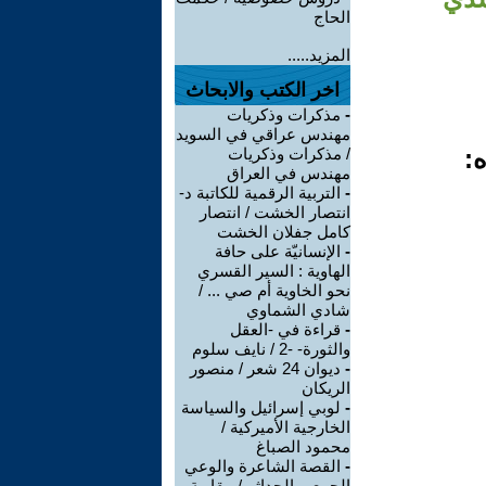
الحاج
المزيد.....
اخر الكتب والابحاث
-
مذكرات وذكريات
مهندس عراقي في السويد
ه:
/ مذكرات وذكريات
مهندس في العراق
-
التربية الرقمية للكاتبة د-
انتصار الخشت / انتصار
كامل جفلان الخشت
-
الإنسانيّة على حافة
الهاوية : السير القسري
نحو الخاوية أم صي ... /
شادي الشماوي
-
قراءة في -العقل
والثورة- -2 / نايف سلوم
-
ديوان 24 شعر / منصور
الريكان
-
لوبي إسرائيل والسياسة
الخارجية الأميركية /
محمود الصباغ
-
القصة الشاعرة والوعي
الجمعي الحداثي/ مقاربة