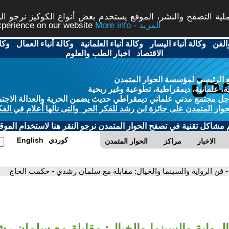
ة التصفح والنشر، الموقع يستخدم بعض أنواع الكوكيز نرجو النق
More info - المزيد
experience on our website
الفن
-
وكالة أنباء اليسار
-
وكالة أنباء العلمانية
-
وكالة أنباء العمال
-
وكا
الاقتصاد
-
اخبار الطب والعلوم
 الرئيسي لمؤسسة الحوار المتمدن
، علمانية، ديمقراطية، تطوعية وغير ربحية
ل مجتمع مدني علماني ديمقراطي حديث يضمن الحرية والعدالة الاجتم
حوار المتمدن على جائزة ابن رشد للفكر الحر والتى نالها أعلام في الفك
م مشاكل تقنية في تصفح الحوار المتمدن نرجو النقر هنا لاستخدام الموقع
كوردي
English
الاخبار
مراكز
الحوار المتمدن
- فن الرواية والسينما والخيال: مقابلة مع سلمان رشدي - حكمت الحاج
لرواية والسينما والخيال: مقابلة مع سلمان ر