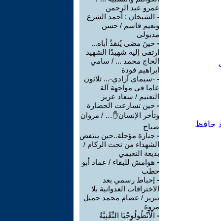
عمرو عبد الرحمن
-
الشيخان : أحمد الشرع
ونعيم قاسم / حسن
مدبولى
-
حينَ مضى يُنقذُ أباه...
ارتقى إليه شهيدًا الشهيد
الحاج محمد ... / سامي
ابراهيم فودة
-
-سيمای آزادي-... ثلاثون
عاما في مواجهة آلة
التعتيم / سعاد عزيز
-
حين تسارعت الحضارة
وتأخر الإنسان✋… / مروان
د حافظ
صباح
-
جنازة مؤجلة..حين ينتفض
الشهداء من تحت الركام /
بديعة النعيمي
-
هوامش للبقاء / عماد أبو
حطب
-
إحباط رسمي بعد
الاختراقات العدوانية بلا
تبرير / عصام محمد جميل
مروة
-
الْأَنْطُولُوجْيَا التِّقْنِيَّةُ