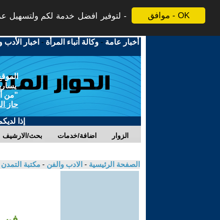
موافق - OK
لتوفير افضل خدمة لكم ولتسهيل عملي
أخبار عامة
-
وكالة أنباء المرأة
-
اخبار الأدب و
الموقع
يسارية
"من أج
حاز ال
إذا لديك
الزوار
اضافة/خدمات
بحث/الارشيف
الصفحة الرئيسية
-
الادب والفن
-
مكتبة التمدن
فن ا