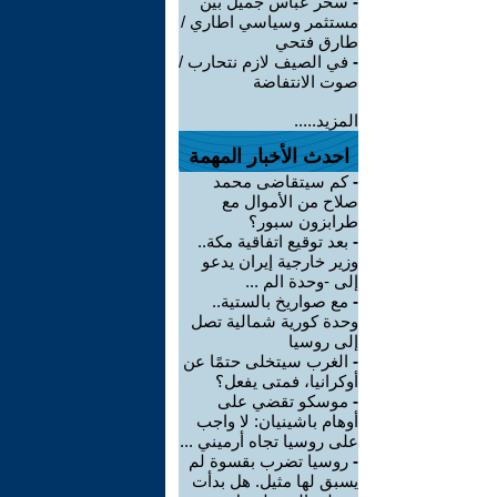
-
سحر عباس جميل بين
مستثمر وسياسي اطاري /
طارق فتحي
-
في الصيف لازم نتحارب /
صوت الانتفاضة
المزيد.....
احدث الأخبار المهمة
-
كم سيتقاضى محمد
صلاح من الأموال مع
طرابزون سبور؟
-
بعد توقيع اتفاقية مكة..
وزير خارجية إيران يدعو
إلى -وحدة الم ...
-
مع صواريخ بالستية..
وحدة كورية شمالية تصل
إلى روسيا
-
الغرب سيتخلى حتمًا عن
أوكرانيا، فمتى يفعل؟
-
موسكو تقضي على
أوهام باشينيان: لا واجب
على روسيا تجاه أرميني ...
-
روسيا تضرب بقسوة لم
يسبق لها مثيل. هل بدأت