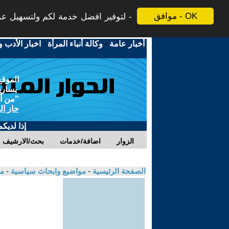
موافق - OK
لتوفير افضل خدمة لكم ولتسهيل عملي
أخبار عامة
-
وكالة أنباء المرأة
-
اخبار الأدب و
الموقع
يسارية
"من أج
حاز ال
إذا لديك
الزوار
اضافة/خدمات
بحث/الارشيف
الصفحة الرئيسية
-
مواضيع وابحاث سياسية
-
مك