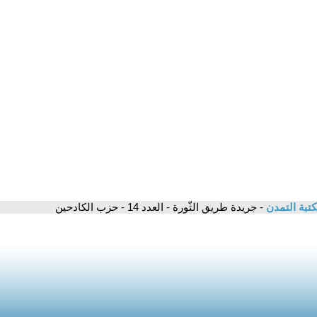
تبة التمدن
- جريدة طريق الثّورة - العدد 14 - حزب الكادحين