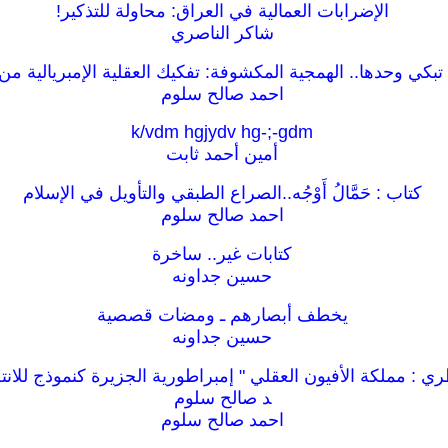
الإضرابات العمالية في العراق: محاولة للتذكير!
شاكر الناصري
 تبكي وحدها.. الهمجية المكشوفة: تفكيك العقلية الإمبريالية من
احمد صالح سلوم
k/vdm hgjydv hg-;-gdm
أمين أحمد ثابت
كتاب : حَمَّالُ أَوْجُه..الصراع الطبقي والتأويل في الإسلام
احمد صالح سلوم
كتابات غير.. ساخرة
حسين جداونه
يخطف أبصارهم ـ ومضات قصصية
حسين جداونه
ري : مملكة الأفيون العقلي " إمبراطورية الجزيرة كنموذج للان
د صالح سلوم
احمد صالح سلوم