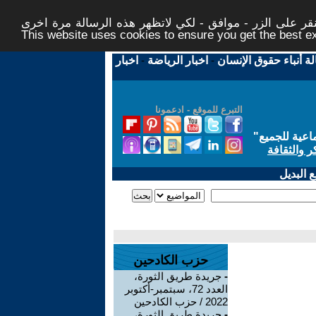
ر على الزر - موافق - لكي لاتظهر هذه الرسالة مرة اخرى -
This website uses cookies to ensure you get the best 
لة أنباء حقوق الإنسان
-
اخبار الرياضة
-
اخبار
التبرع للموقع - ادعمونا
اعية للجميع
"
ر والثقافة
 البديل
حزب الكادحين
-
جريدة طريق الثورة،
العدد 72، سبتمبر-أكتوبر
2022 / حزب الكادحين
-
جريدة طريق الثورة،