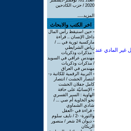
2020 / حزب الكادحين
المزيد.....
اخر الكتب والابحاث
-
حين استيقظ رأس المال
داخل الإنسان .. قراءة
ماركسية ثورية في ... /
رياض الشرايطي
 غير المادي عند
-
مذكرات وذكريات
مهندس عراقي في السويد
/ مذكرات وذكريات
مهندس في العراق
-
التربية الرقمية للكاتبة د-
انتصار الخشت / انتصار
كامل جفلان الخشت
-
الإنسانيّة على حافة
الهاوية : السير القسري
نحو الخاوية أم صي ... /
شادي الشماوي
-
قراءة في -العقل
والثورة- -2 / نايف سلوم
-
ديوان 24 شعر / منصور
الريكان