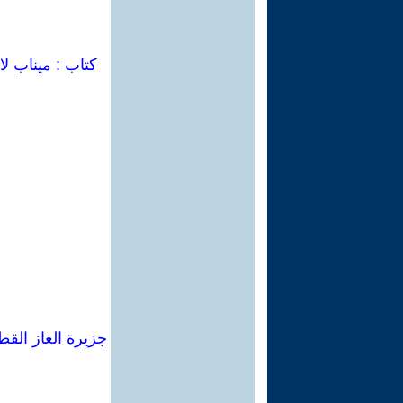
كتاب : ميناب لا
جزيرة الغاز القط