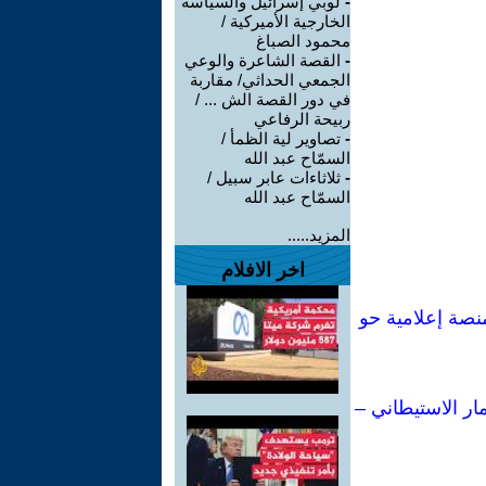
-
لوبي إسرائيل والسياسة
الخارجية الأميركية /
محمود الصباغ
-
القصة الشاعرة والوعي
الجمعي الحداثي/ مقاربة
في دور القصة الش ... /
ربيحة الرفاعي
-
تصاوير لية الظمأ /
السمّاح عبد الله
-
ثلاثاءات عابر سبيل /
السمّاح عبد الله
المزيد.....
اخر الافلام
ي لكتاباتي: من إحدى أبرز مفكرات اليسار الإيطالي إلى أكثر من 80 منصة إعلامية حو
ار الاستيطاني –