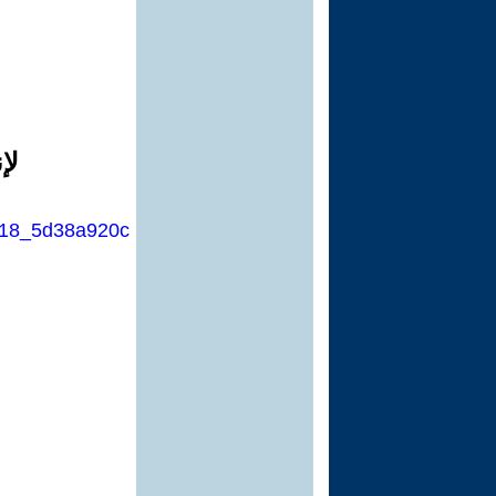
لإ
8418_5d38a920c