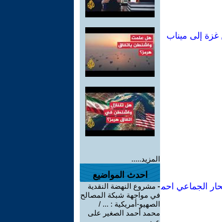
 غزة إلى ميناب
المزيد.....
احدث المواضيع
تحار الجماعي احم
-
مشروع النهضة النقدية
في مواجهة شبكة المصالح
الصهيو-أمريكية : ... /
محمد أحمد الصغير على
عيد