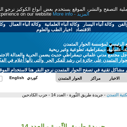
ة التصفح والنشر، الموقع يستخدم بعض أنواع الكوكيز نرجو النق
More info - المزيد
experience on our website
الفن
-
وكالة أنباء اليسار
-
وكالة أنباء العلمانية
-
وكالة أنباء العمال
-
وكا
الاقتصاد
-
اخبار الطب والعلوم
 الرئيسي لمؤسسة الحوار المتمدن
، علمانية، ديمقراطية، تطوعية وغير ربحية
ل مجتمع مدني علماني ديمقراطي حديث يضمن الحرية والعدالة الاجتم
حوار المتمدن على جائزة ابن رشد للفكر الحر والتى نالها أعلام في الفك
م مشاكل تقنية في تصفح الحوار المتمدن نرجو النقر هنا لاستخدام الموقع
كوردي
English
الاخبار
مراكز
الحوار المتمدن
تبة التمدن
- جريدة طريق الثّورة - العدد 14 - حزب الكادحين
جريدة طريق الثّورة - العدد 14