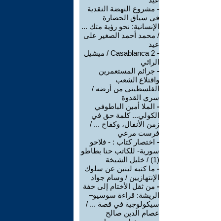
-
مشروع النهضة النقدية
في سياق الحضارة
الإنسانية: نحو رؤية متك ...
/ محمد أحمد الصغير على
عيد
-
Casablanca 2 / ميشيل
الرائي
-
جرائم المستعمرين
واقتلاع الشعب
الفلسطيني من أرضه /
سري القدوة
-
الملا أمين الباطوفي
الكولي... كلمة حق في
زمن الأنفال، وكفاح ... /
فرست مرعي
-
اختصار كتاب : - فلاحو
سورية- للكاتب حنا بطاطو
(1) / خليل الشيخة
-
ما كتبه لينين عن سلوك
الإنتهازيين / وسام جواد
-
من ثقل الأختام إلى خفة
الريشة: قراءة سوسيو–
سيكولوجية في قصة ... /
عصام الدين صالح