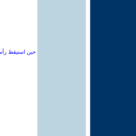
حين استيقظ رأس 