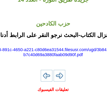
حزب الكادحين
نزال الكتاب-البحث نرجو النقر على الرابط أدنا
d28-891c-4650-a221-c80d6ea31544.filesusr.com/ugd/3b
b7c40d69a3880faab09d90f.pdf
تعليقات الفيسبوك