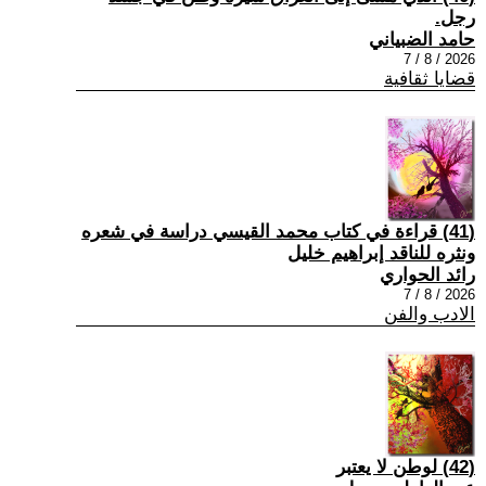
رجل.
حامد الضبياني
2026 / 8 / 7
قضايا ثقافية
(41) قراءة في كتاب محمد القيسي دراسة في شعره
ونثره للناقد إبراهيم خليل
رائد الحواري
2026 / 8 / 7
الادب والفن
(42) لوطن لا يعتبر