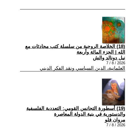
(18) الخلاصة الروحية من سلسلة كتب محادثات مع
الله | الجزء المائة وأربعة
نيل دونالد والش
2026 / 8 / 7
العلمانية، الدين السياسي ونقد الفكر الديني
(19) أسطورة التجانس القومي: التعددية الفلسفية
والدستورية في بنية الدولة المعاصرة
مروان فلو
2026 / 8 / 7