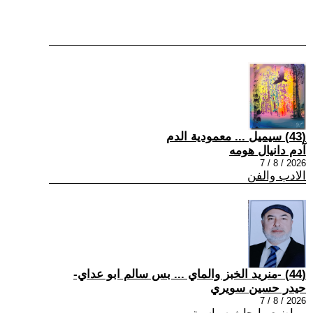
(43) سيميل ... معمودية الدم
آدم دانيال هومه
2026 / 8 / 7
الادب والفن
(44) -منريد الخبز والماي ... بس سالم ابو عداي-
حيدر حسين سويري
2026 / 8 / 7