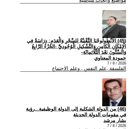
مواضيع وابحاث سياسية
(45) الْأَنْطُولُوجْيَا التِّقْنِيَّةُ لِلسِّحْرِ وَالْعَدَمِ: دِرَاسَةٌ فِي
الْإِمْكَانِ الْكَامِنِ وَالتَّشْكِيلِ الْوُجُودِيِّ -الجُزْءُ الرَّابِعُ
وَالسِّتُّونَ بَعْدَ الثَّلَاثِمِائَةِ-
حمودة المعناوي
2026 / 8 / 7
الفلسفة ,علم النفس , وعلم الاجتماع
(46) من الدولة الشكلية إلى الدولة الوظيفية...رؤية
في مقومات الدولة الحديثة
بشار مرشد
2026 / 8 / 7