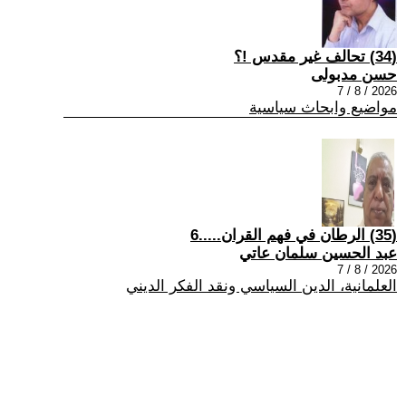
(34) تحالف غير مقدس !؟
حسن مدبولى
2026 / 8 / 7
مواضيع وابحاث سياسية
(35) الرطان في فهم القران.....6
عبد الحسين سلمان عاتي
2026 / 8 / 7
العلمانية، الدين السياسي ونقد الفكر الديني