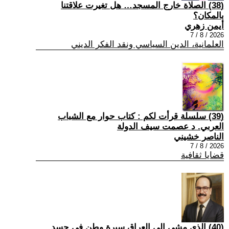
(38) الصلاة خارج المسجد… هل تغيرت علاقتنا
بالمكان؟
أيمن زهري
2026 / 8 / 7
العلمانية، الدين السياسي ونقد الفكر الديني
(39) سلسلة قرأت لكم : كتاب حوار مع الشباب
العربي. د عصمت سيف الدولة
الناصر خشيني
2026 / 8 / 7
قضايا ثقافية
(40) الذي مشى إلى العراق سيرة وطن في جسد