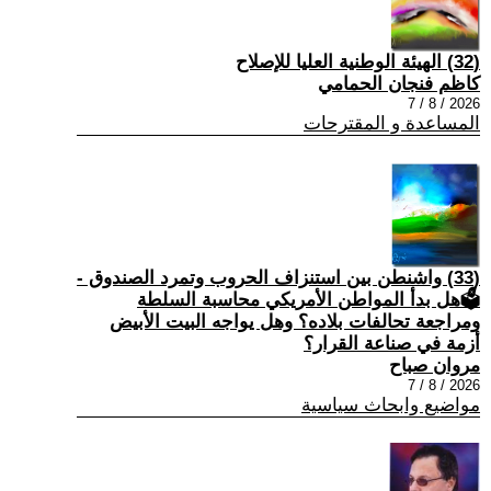
(32) الهيئة الوطنية العليا للإصلاح
كاظم فنجان الحمامي
2026 / 8 / 7
المساعدة و المقترحات
(33) واشنطن بين استنزاف الحروب وتمرد الصندوق -
🗳هل بدأ المواطن الأمريكي محاسبة السلطة
ومراجعة تحالفات بلاده؟ وهل يواجه البيت الأبيض
أزمة في صناعة القرار؟
مروان صباح
2026 / 8 / 7
مواضيع وابحاث سياسية