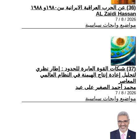
(36) عن الحرب العراقية الايرانية بين١٩٨٠و ١٩٨٨
AL Zaidi Hassan
2026 / 8 / 7
مواضيع وابحاث سياسية
(37) شبكات القوة العابرة للحدود : إطار نظري
لتحليل إعادة إنتاج الهيمنة في النظام العالمي
المعاصر
محمد أحمد الصغير على عيد
2026 / 8 / 7
مواضيع وابحاث سياسية