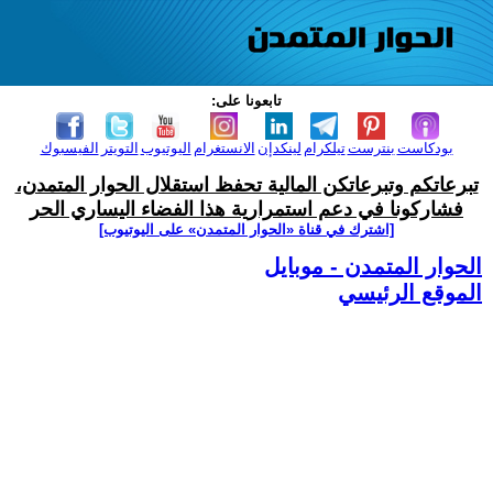
تابعونا على:
بودكاست
بنترست
تيلكرام
لينكدإن
الانستغرام
اليوتيوب
التويتر
الفيسبوك
تبرعاتكم وتبرعاتكن المالية تحفظ استقلال الحوار المتمدن،
فشاركونا في دعم استمرارية هذا الفضاء اليساري الحر
[اشترك في قناة ‫«الحوار المتمدن» على اليوتيوب]
الحوار المتمدن - موبايل
الموقع الرئيسي