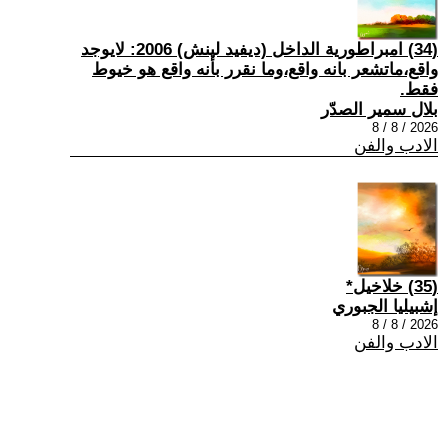
(34) امبراطورية الداخل (ديفيد لينش) 2006: لايوجد
واقع،ماتشعر بانه واقع،وما نقرر بأنه واقع هو خيوط
فقط.
بلال سمير الصدّر
2026 / 8 / 8
الادب والفن
(35) خلاخيل*
إشبيليا الجبوري
2026 / 8 / 8
الادب والفن