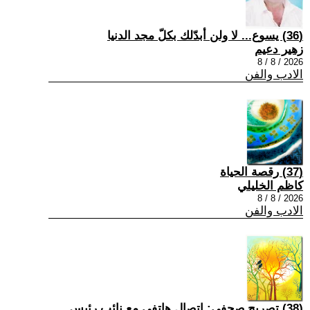
(36) يسوع... لا ولن أبدّلك بكلّ مجد الدنيا
زهير دعيم
2026 / 8 / 8
الادب والفن
(37) رقصة الحياة
كاظم الخليلي
2026 / 8 / 8
الادب والفن
(38) تصريح صحفي: إتصال هاتفي مع نائب رئيس