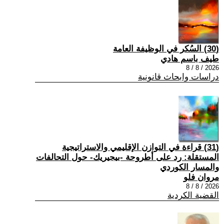
(30) السُكر في الوظيفة العامة
طيف باسم هادي
2026 / 8 / 8
دراسات وابحاث قانونية
(31) قراءة في التوازن الإقليمي والاستراتيجية
المستقلة: رد على أطروحة -بيجيريك- حول التحالفات
والمسار الكوردي
مروان فلو
2026 / 8 / 8
القضية الكردية