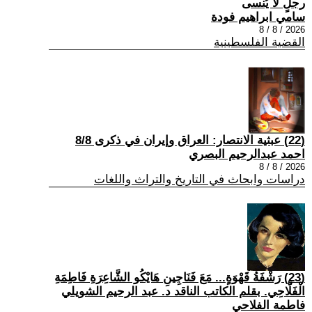
رجلٍ لا يُنسى
سامي ابراهيم فودة
2026 / 8 / 8
القضية الفلسطينية
(22) عبثية الانتصار: العراق وإيران في ذكرى 8/8
احمد عبدالرحيم البصري
2026 / 8 / 8
دراسات وابحاث في التاريخ والتراث واللغات
(23) رَشْفَةُ قَهْوَةٍ... مَعَ فَنَاجِينِ هَايْكُو الشَّاعِرَةِ فَاطِمَةِ
الْفَلَّاحِي. بقلم الكاتب الناقد د. عبد الرحيم الشويلي
فاطمة الفلاحي