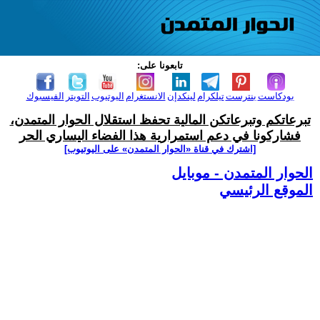
تابعونا على:
بودكاست
بنترست
تيلكرام
لينكدإن
الانستغرام
اليوتيوب
التويتر
الفيسبوك
تبرعاتكم وتبرعاتكن المالية تحفظ استقلال الحوار المتمدن،
فشاركونا في دعم استمرارية هذا الفضاء اليساري الحر
[اشترك في قناة ‫«الحوار المتمدن» على اليوتيوب]
الحوار المتمدن - موبايل
الموقع الرئيسي