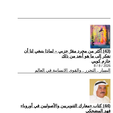
(43) أكثر من مجرد مقرّ حزبي – لماذا ينبغي لنا أن
نفكر إلى ما هو أبعد من ذلك
حازم كويي
2026 / 8 / 8
اليسار , التحرر , والقوى الانسانية في العالم
(44) كتاب «معارك التنويريين والأصوليين في أوروبا»
فهد المضحكي