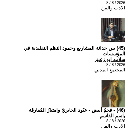
2026 / 8 / 8
الادب والفن
(45) بين حداثة المشاريع وجمود النظم التقليدية في
المؤسسات
سلامه ابو زعيتر
2026 / 8 / 8
المجتمع المدني
(46) - فحمٌ أبيض - عبّود الجابريّ وامتيازُ المُفارقَة
باسم القاسم
2026 / 8 / 8
الادب والفن