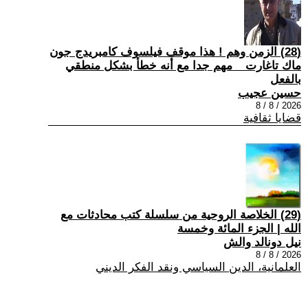
(28) الزمن وهم ! هذا موقف فيلسوف كامبريدج جون
ماك تاغارت _ مهم جدا مع أنه خطأ بشكل منطقي
بالفعل
حسين عجيب
2026 / 8 / 8
قضايا ثقافية
(29) الخلاصة الروحية من سلسلة كتب محادثات مع
الله | الجزء المائة وخمسة
نيل دونالد والش
2026 / 8 / 8
العلمانية، الدين السياسي ونقد الفكر الديني