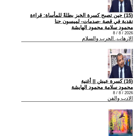
(15) حين تصبح كسرة الخبز بطلةً للمأساة: قراءة
نقدية في قصة -صدمات- لميسون حنا
محمود سلامة محمود الهايشة
2026 / 8 / 8
الارهاب, الحرب والسلام
(16) كسرة عيش || أغنية
محمود سلامة محمود الهايشة
2026 / 8 / 8
الادب والفن