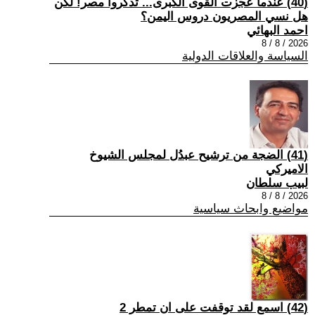
(40) عندما عجزت القوى الكبرى... تذكروا مصر! لكن
هل نسي المصريون دروس اليمن؟
احمد البهائي
2026 / 8 / 8
السياسة والعلاقات الدولية
(41) الضجة من ترشيح عبدُل لمجلس الشيوخ
الاميركي
لبيب سلطان
2026 / 8 / 8
مواضيع وابحاث سياسية
(42) اسمع لقد توقفت على ان تمطر 2