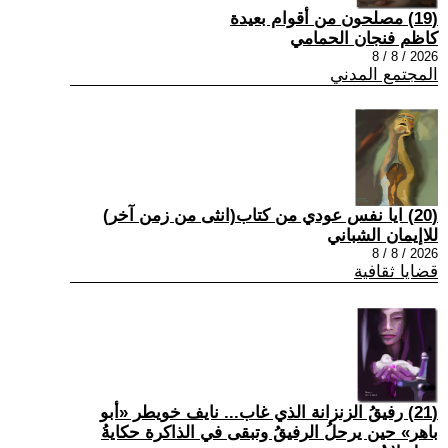
(19) مصلحون من أقوام بعيدة
كاظم فنجان الحمامي
2026 / 8 / 8
المجتمع المدني
(20) ايا نفس عودي من كتاب(انثى من زمن آخر)
للاإيمان الشباني
2026 / 8 / 8
قضايا ثقافية
(21) رفيقُ الزنزانة الذي غاب... نايف خويطر «أبو
باهر» حين يرحلُ الرفيقُ وتبقى في الذاكرة حكايةُ