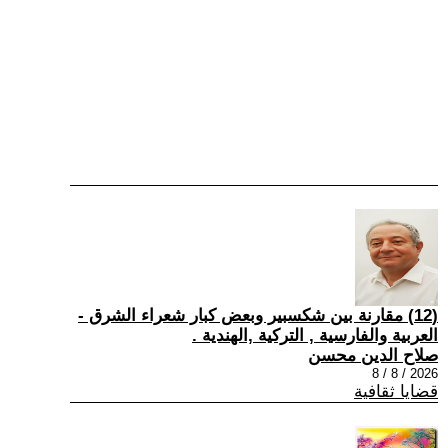
(12) مقارنة بين شكسبير وبعض كبار شعراء الشرق -
العربية والفارسية , التركية ,الهندية .
صلاح الدين محسن
2026 / 8 / 8
قضايا ثقافية