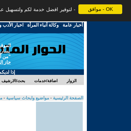
موافق - OK
لتوفير افضل خدمة لكم ولتسهيل عملي
أخبار عامة
-
وكالة أنباء المرأة
-
اخبار الأدب و
الموقع
يسارية
"من أج
حاز ال
إذا لديك
الزوار
اضافة/خدمات
بحث/الارشيف
الصفحة الرئيسية
-
مواضيع وابحاث سياسية
-
مك