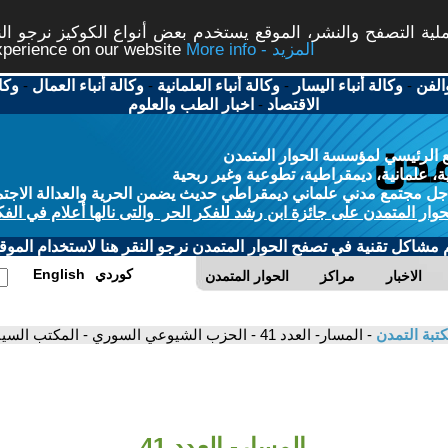
ة التصفح والنشر، الموقع يستخدم بعض أنواع الكوكيز نرجو النق
More info - المزيد
experience on our website
الفن
-
وكالة أنباء اليسار
-
وكالة أنباء العلمانية
-
وكالة أنباء العمال
-
وكا
الاقتصاد
-
اخبار الطب والعلوم
 الرئيسي لمؤسسة الحوار المتمدن
، علمانية، ديمقراطية، تطوعية وغير ربحية
ل مجتمع مدني علماني ديمقراطي حديث يضمن الحرية والعدالة الاجتم
حوار المتمدن على جائزة ابن رشد للفكر الحر والتى نالها أعلام في الفك
م مشاكل تقنية في تصفح الحوار المتمدن نرجو النقر هنا لاستخدام الموقع
كوردي
English
الاخبار
مراكز
الحوار المتمدن
تبة التمدن
- المسار- العدد 41 - الحزب الشيوعي السوري - المكتب السياسي
المسار- العدد 41