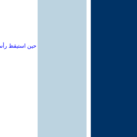
حين استيقظ رأس 