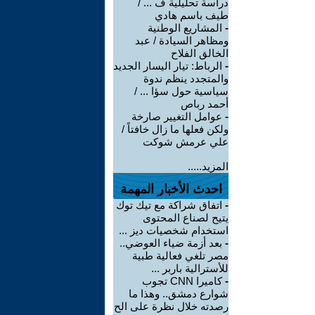
دراسة تحليلية ف ... /
طيف باسم هادي
-
المشاريع الوطنية
ومظاهر السيادة / عبد
الخالق الفلاح
-
الرباط: تيار اليسار الجديد
والمتجدد ينظم ندوة
سياسية حول سؤا ... /
أحمد رباص
-
عوامل التغيير صارخة
ولكن فعلها ما زال خافتاً /
علي عرمش شوكت
المزيد.....
احدث الأخبار المهمة
-
اتفاق شراكة مع تيك توك
يتيح لصناع المحتوى
استخدام شخصيات ديز ...
-
بعد أزمة ضياء العوضي..
مصر تلغي فعالية طبية
للأسترالية باربر ...
-
كاميرا CNN تجوب
شوارع دمشق.. وهذا ما
رصدته خلال نظرة على الح