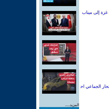
 غزة إلى ميناب
تحار الجماعي اح
المزيد.....