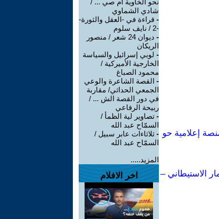
نحو الخاوية أم صي ... /
شادي الشماوي
-
قراءة في -العقل والثورة-
-2 / نايف سلوم
-
ديوان 24 شعر / منصور
الريكان
-
لوبي إسرائيل والسياسة
الخارجية الأميركية /
محمود الصباغ
-
القصة الشاعرة والوعي
الجمعي الحداثي/ مقاربة
في دور القصة الش ... /
ربيحة الرفاعي
-
تصاوير لية الظمأ /
السمّاح عبد الله
 لكتاباتي: من إحدى أبرز مفكرات اليسار الإيطالي إلى أكثر من 80 منصة إعلامية حو
-
ثلاثاءات عابر سبيل /
السمّاح عبد الله
المزيد.....
ار الاستيطاني –
اخر الافلام