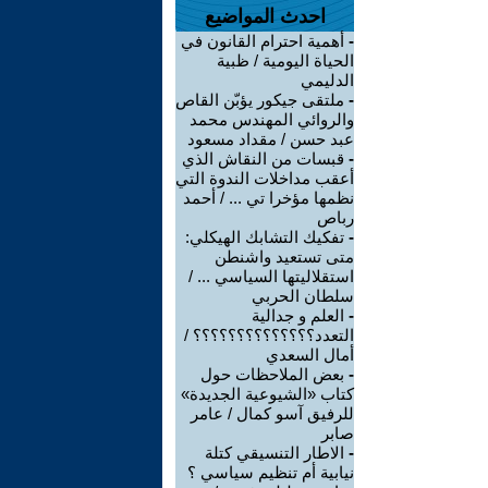
احدث المواضيع
-
أهمية احترام القانون في
الحياة اليومية / ظبية
الدليمي
-
ملتقى جيكور يؤبّن القاص
والروائي المهندس محمد
عبد حسن / مقداد مسعود
-
قبسات من النقاش الذي
أعقب مداخلات الندوة التي
نظمها مؤخرا تي ... / أحمد
رباص
-
تفكيك التشابك الهيكلي:
متى تستعيد واشنطن
استقلاليتها السياسي ... /
سلطان الحربي
-
العلم و جدالية
التعدد؟؟؟؟؟؟؟؟؟؟؟؟؟؟ /
أمال السعدي
-
بعض الملاحظات حول
كتاب «الشيوعية الجديدة»
للرفيق آسو كمال / عامر
صابر
-
الاطار التنسيقي كتلة
نيابية أم تنظيم سياسي ؟