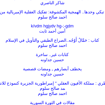
شاكر الناصري
 تبكي وحدها.. الهمجية المكشوفة: تفكيك العقلية الإمبريالية من
احمد صالح سلوم
k/vdm hgjydv hg-;-gdm
أمين أحمد ثابت
كتاب : حَمَّالُ أَوْجُه..الصراع الطبقي والتأويل في الإسلام
احمد صالح سلوم
كتابات غير.. ساخرة
حسين جداونه
يخطف أبصارهم ـ ومضات قصصية
حسين جداونه
ري : مملكة الأفيون العقلي " إمبراطورية الجزيرة كنموذج للان
مد صالح سلوم
احمد صالح سلوم
مقالات في الثورة السورية