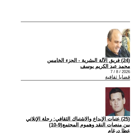
(24) فريق الآلة البشرية - الجزء الخامس
محمد عبد الكريم يوسف
2026 / 8 / 7
قضايا ثقافية
(25) عتبات الإبداع والاشتباك الثقافي: رحلة الإتلاتي
بين منصات النقد وهموم المجتمع(9-10)
عطا درغام