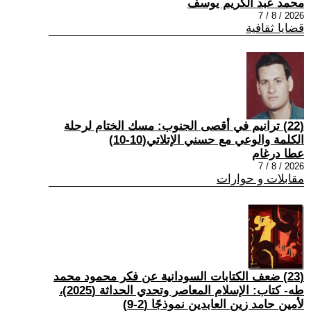
محمد عبد الكريم يوسف
2026 / 8 / 7
قضايا ثقافية
(22) ترانيم في أقصى الجنوب: مسك الختام لرحلة
الكلمة والوعي مع حسني الإتلاتي(10-10)
عطا درغام
2026 / 8 / 7
مقابلات و حوارات
(23) ضعف الكتابات السودانية عن فكر محمود محمد
طه- كتاب: الإسلام المعاصر وتحدي الحداثة (2025)،
لأمين حامد زين العابدين نموذجًا (2-9)