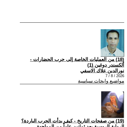
(18) من العمليات الخاصة إلى حرب الحضارات -
ألكسندر دوغين (1)
نورالدين علاك الاسفي
2026 / 8 / 7
مواضيع وابحاث سياسية
(19) من صفحات التاريخ - كيف بدأت الحرب الباردة؟
الرواية الروسية بعد ثمانين عاماً من المواجهة