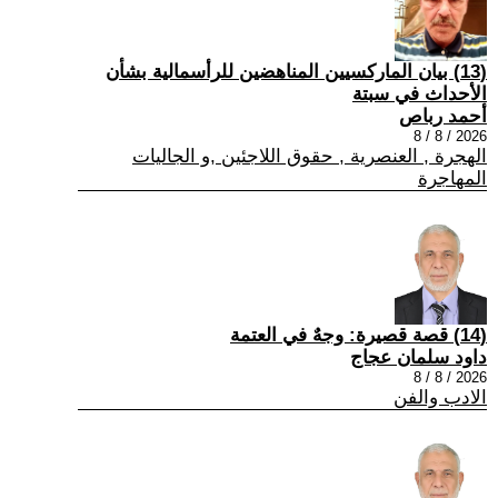
(13) بيان الماركسيين المناهضين للرأسمالية بشأن
الأحداث في سبتة
أحمد رباص
2026 / 8 / 8
الهجرة , العنصرية , حقوق اللاجئين ,و الجاليات
المهاجرة
(14) قصة قصيرة: وجهٌ في العتمة
داود سلمان عجاج
2026 / 8 / 8
الادب والفن