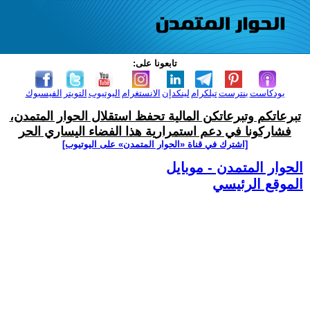
تابعونا على:
بودكاست
بنترست
تيلكرام
لينكدإن
الانستغرام
اليوتيوب
التويتر
الفيسبوك
تبرعاتكم وتبرعاتكن المالية تحفظ استقلال الحوار المتمدن،
فشاركونا في دعم استمرارية هذا الفضاء اليساري الحر
[اشترك في قناة ‫«الحوار المتمدن» على اليوتيوب]
الحوار المتمدن - موبايل
الموقع الرئيسي