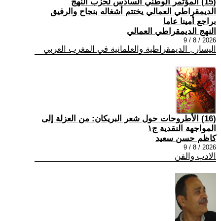
(15) المؤتمر الوطني السادس لحزب النهج
الديمقراطي العمالي يختتم أشغاله بنجاح والرفيق
براجع أمينا عاما
النهج الديمقراطي العمالي
2026 / 8 / 9
اليسار , الديمقراطية والعلمانية في المغرب العربي
(16) الأطروحات حول شعر البريكان: من العزلة إلى
المواجهة النقدية ج١
كاظم حسن سعيد
2026 / 8 / 9
الادب والفن