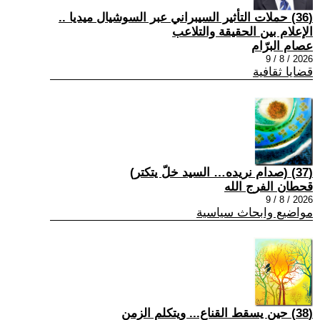
(36) حملات التأثير السيبراني عبر السوشيال ميديا ..
الإعلام بين الحقيقة والتلاعب
عصام البرّام
2026 / 8 / 9
قضايا ثقافية
(37) (صدام نريده… السيد خلّ يتكتر)
قحطان الفرج الله
2026 / 8 / 9
مواضيع وابحاث سياسية
(38) حين يسقط القناع... ويتكلم الزمن