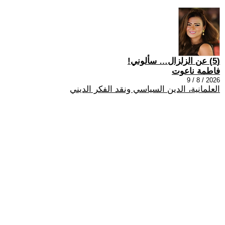
(5) عن الزلزال… سألوني!
فاطمة ناعوت
2026 / 8 / 9
العلمانية، الدين السياسي ونقد الفكر الديني