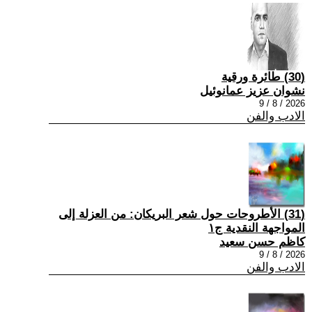
(30) طائرة ورقية
نشوان عزيز عمانوئيل
2026 / 8 / 9
الادب والفن
(31) الأطروحات حول شعر البريكان: من العزلة إلى
المواجهة النقدية ج١
كاظم حسن سعيد
2026 / 8 / 9
الادب والفن