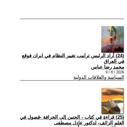
(24) أراد الرئيس ترامب تغيير النظام في ايران فوقع
في العراق
محمد رضا عباس
2026 / 8 / 9
السياسة والعلاقات الدولية
(25) قراءة في كتاب - الحنين إلى الخرافة -فصول في
العلم الزائف- لدكتور عادل مصطفى