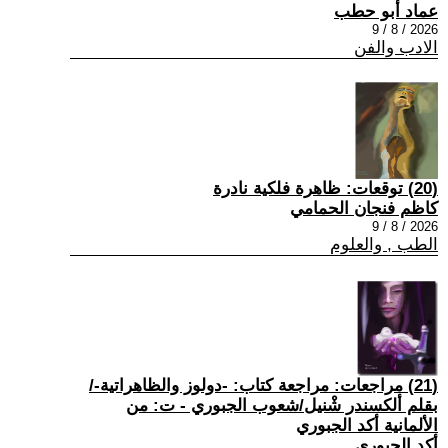
عماد أبو حطب
2026 / 8 / 9
الادب والفن
(20) توقعات: ظاهرة فلكية نادرة
كاظم فنجان الحمامي
2026 / 8 / 9
الطب , والعلوم
(21) مراجعات: مراجعة كتاب: -دولوز والظاهراتية-/
بقلم ألكسندر شْنيل/شعوب الجبوري - ت: من
الألمانية أكد الجبوري
أكد الجبوري