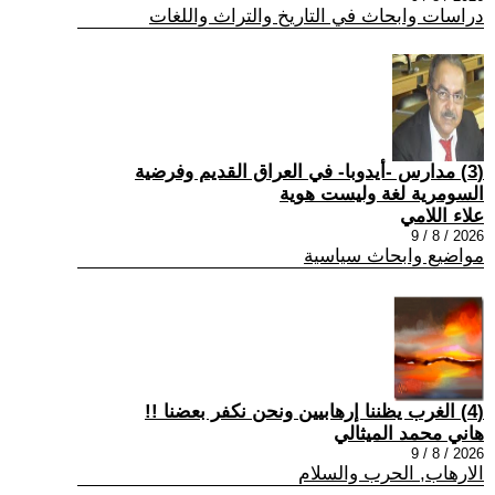
دراسات وابحاث في التاريخ والتراث واللغات
(3) مدارس -أيدوبا- في العراق القديم وفرضية
السومرية لغة وليست هوية
علاء اللامي
2026 / 8 / 9
مواضيع وابحاث سياسية
(4) الغرب يظننا إرهابيين ونحن نكفر بعضنا !!
هاني محمد الميثالي
2026 / 8 / 9
الارهاب, الحرب والسلام