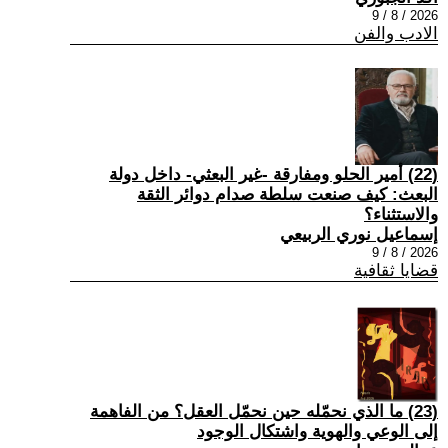
2026 / 8 / 9
الادب والفن
(22) أمير الحلو ومفارقة -غير البعثي- داخل دولة
البعث: كيف صنعت سلطة صدام دوائر الثقة
والاستثناء؟
إسماعيل نوري الربيعي
2026 / 8 / 9
قضايا ثقافية
(23) ما الذي نحمّله حين نحمّل العقل؟ من الفاهمة
إلى الوعي والهوية واشتكال الوجود