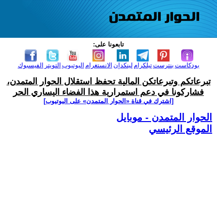
تابعونا على:
بودكاست
بنترست
تيلكرام
لينكدإن
الانستغرام
اليوتيوب
التويتر
الفيسبوك
تبرعاتكم وتبرعاتكن المالية تحفظ استقلال الحوار المتمدن،
فشاركونا في دعم استمرارية هذا الفضاء اليساري الحر
[اشترك في قناة ‫«الحوار المتمدن» على اليوتيوب]
الحوار المتمدن - موبايل
الموقع الرئيسي