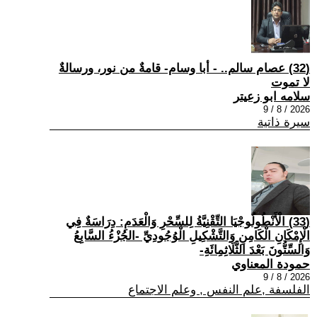
(32) عصام سالم.. - أبا وسام- قامةٌ من نور، ورسالةٌ
لا تموت
سلامه ابو زعيتر
2026 / 8 / 9
سيرة ذاتية
(33) الْأَنْطُولُوجْيَا التِّقْنِيَّةُ لِلسِّحْرِ وَالْعَدَمِ: دِرَاسَةٌ فِي
الْإِمْكَانِ الْكَامِنِ وَالتَّشْكِيلِ الْوُجُودِيِّ -الجُزْءُ السَّابِعُ
وَالسِّتُّونَ بَعْدَ الثَّلَاثِمِائَةِ-
حمودة المعناوي
2026 / 8 / 9
الفلسفة ,علم النفس , وعلم الاجتماع