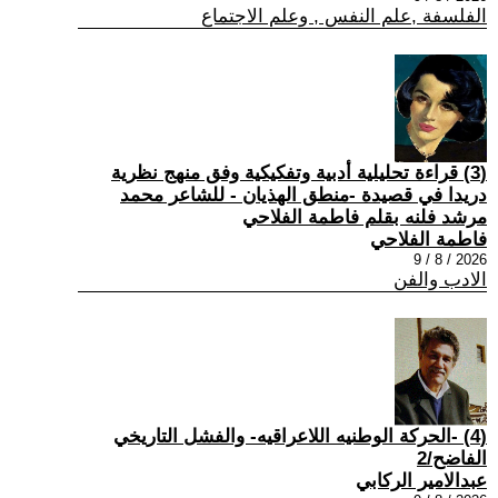
الفلسفة ,علم النفس , وعلم الاجتماع
(3) قراءة تحليلية أدبية وتفكيكية وفق منهج نظرية
دريدا في قصيدة -منطق الهذيان - للشاعر محمد
مرشد فلنه بقلم فاطمة الفلاحي
فاطمة الفلاحي
2026 / 8 / 9
الادب والفن
(4) -الحركة الوطنيه اللاعراقيه- والفشل التاريخي
الفاضح/2
عبدالامير الركابي