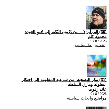
(30) إِلى أين؟... من دُرُوبِ النّكبة إِلى حُلمِ العودة
محمود كلّم
2026 / 8 / 9
القضية الفلسطينية
(31) مكر التضحية: من شرعية المقاومة إلى احتكار
البطولة ومأزق السلطة
عائد زقوت
2026 / 8 / 9
مواضيع وابحاث سياسية