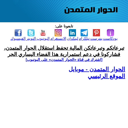
تابعونا على:
بودكاست
بنترست
تيلكرام
لينكدإن
الانستغرام
اليوتيوب
التويتر
الفيسبوك
تبرعاتكم وتبرعاتكن المالية تحفظ استقلال الحوار المتمدن،
فشاركونا في دعم استمرارية هذا الفضاء اليساري الحر
[اشترك في قناة ‫«الحوار المتمدن» على اليوتيوب]
الحوار المتمدن - موبايل
الموقع الرئيسي