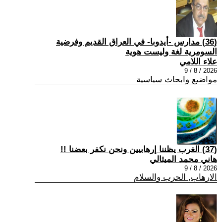
(36) مدارس -أيدوبا- في العراق القديم وفرضية
السومرية لغة وليست هوية
علاء اللامي
2026 / 8 / 9
مواضيع وابحاث سياسية
(37) الغرب يظننا إرهابيين ونحن نكفر بعضنا !!
هاني محمد الميثالي
2026 / 8 / 9
الارهاب, الحرب والسلام