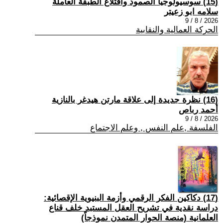
(15) سوسيولوجيا الصمود واقتلاع الطبقة العاملة
سلامه ابو زعيتر
2026 / 8 / 9
الحركة العمالية والنقابية
(16) نظرة جديدة إلى علاقة مارتن هيدغر بالنازية
أحمد رباص
2026 / 8 / 9
الفلسفة ,علم النفس , وعلم الاجتماع
(17) دكاكين الفكر الرقمي وأزمة البنيوية الإقصائية:
دراسة نقدية في تشريح العقل المستبد خلف قناع
العلمانية (منصة الحوار المتمدن نموذجاً)