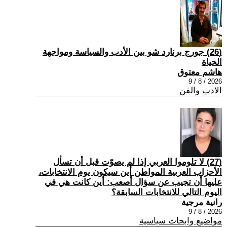
(26) جورج برنارد شو بين الأدب والسياسة ومواجهة
الحياة
هاشم معتوق
2026 / 8 / 9
الادب والفن
(27) لا تلوموا العربي إذا لم يصوّت قبل أن تسأل
الأحزاب العربية المواطن أين سيكون يوم الانتخابات،
عليها أن تجيب عن سؤال أصعب: أين كانت هي في
اليوم التالي للانتخابات السابقة؟
رانية مرجية
2026 / 8 / 9
مواضيع وابحاث سياسية