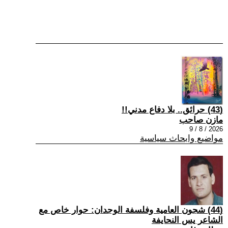
(43) حرائق.. بلا دفاع مدني!!
مازن صاحب
2026 / 8 / 9
مواضيع وابحاث سياسية
(44) شجون العامية وفلسفة الوجدان: حوار خاص مع
الشاعر يس النحايفة