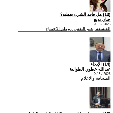
(13) هل فاقد الشيء يعطيه؟
حنان بديع
2026 / 8 / 9
الفلسفة ,علم النفس , وعلم الاجتماع
(14) الإيحاء
عبدالله عطوي الطوالبة
2026 / 8 / 9
الصحافة والاعلام