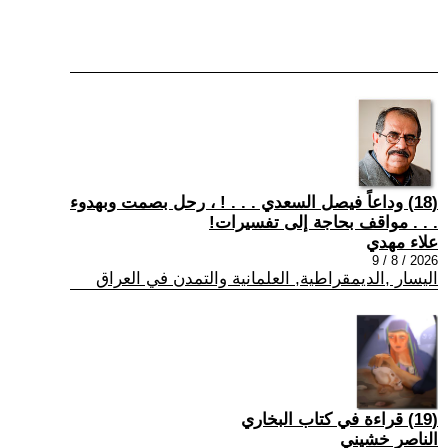
(18) وداعاً فيصل السعدي . . . ! ، رحل بصمت وبهدوء
. . . مواقف بحاجة إلى تفسيرات!
علاء مهدي
2026 / 8 / 9
اليسار ,الديمقراطية, العلمانية والتمدن في العراق
(19) قراءة في كتاب البخاري
الناصر خشيني