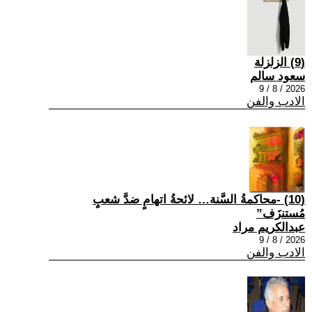
(9) الزلزلة
سعود سالم
2026 / 8 / 9
الادب والفن
(10) -محاكمةُ السَّنة… لائحةُ اتهامٍ ضدَّ شعبٍ
مُستنزَف”
عبدالكريم مراد
2026 / 8 / 9
الادب والفن