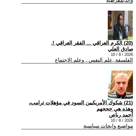
والديمقرطية
(20) الكرم العراقي ... الفقر العراقي !.
صادق العلي
2026 / 8 / 10
الفلسفة ,علم النفس , وعلم الاجتماع
(21) شكوك الأمريكيين السود في مؤهلات ترامب،
وهذه هي حججهم
أحمد رباص
2026 / 8 / 10
مواضيع وابحاث سياسية