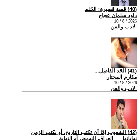
(40) قصة قصيرة: الحُلم
داود سلمان عجاج
2026 / 8 / 10
الادب والفن
(41) الحَد الفاصِل...
مكارم المختار
2026 / 8 / 10
الادب والفن
(42) الشعوب إمّا أن تكتب التاريخ، أو يكتب الزمن
نهاياتها... . العراق، النهوض أو النهاية