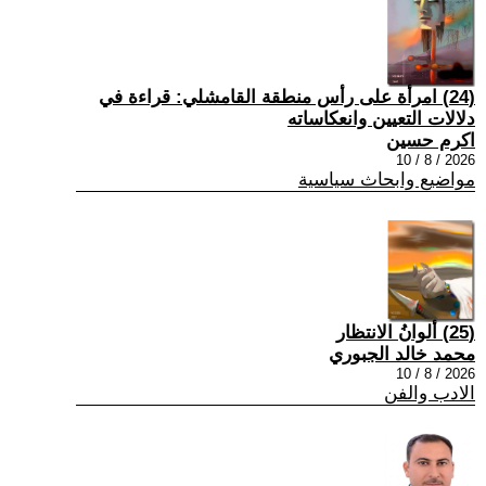
(24) امرأة على رأس منطقة القامشلي: قراءة في
دلالات التعيين وانعكاساته
اكرم حسين
2026 / 8 / 10
مواضيع وابحاث سياسية
(25) ألوانُ الانتظار
محمد خالد الجبوري
2026 / 8 / 10
الادب والفن