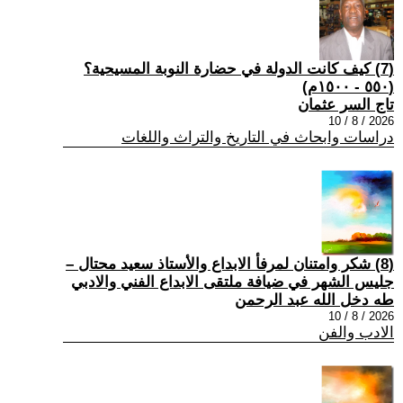
(7) كيف كانت الدولة في حضارة النوبة المسيحية؟
(٥٥٠ - ١٥٠٠م)
تاج السر عثمان
2026 / 8 / 10
دراسات وابحاث في التاريخ والتراث واللغات
(8) شكر وامتنان لمرفأ الابداع والأستاذ سعيد محتال –
جليس الشهر في ضيافة ملتقى الابداع الفني والادبي
طه دخل الله عبد الرحمن
2026 / 8 / 10
الادب والفن