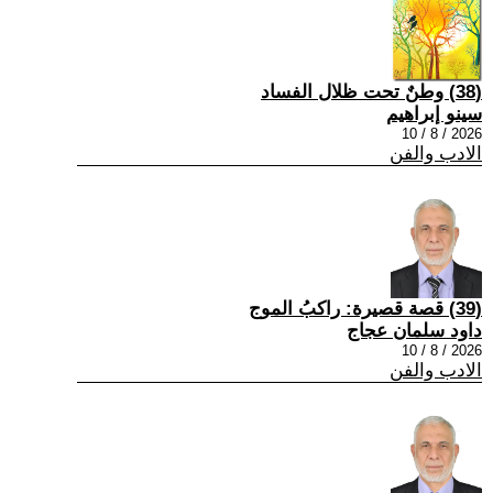
(38) وطنٌ تحت ظلال الفساد
سينو إبراهيم
2026 / 8 / 10
الادب والفن
(39) قصة قصيرة: راكبُ الموج
داود سلمان عجاج
2026 / 8 / 10
الادب والفن