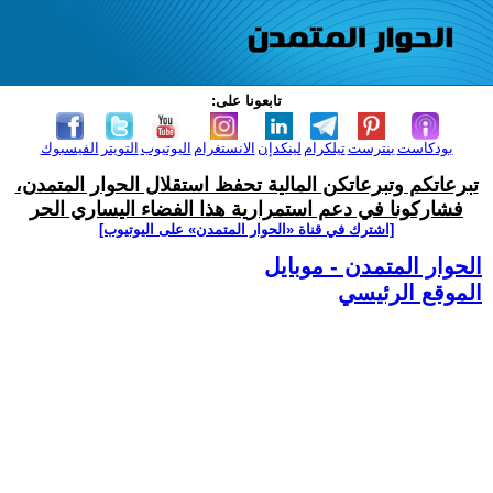
تابعونا على:
بودكاست
بنترست
تيلكرام
لينكدإن
الانستغرام
اليوتيوب
التويتر
الفيسبوك
تبرعاتكم وتبرعاتكن المالية تحفظ استقلال الحوار المتمدن،
فشاركونا في دعم استمرارية هذا الفضاء اليساري الحر
[اشترك في قناة ‫«الحوار المتمدن» على اليوتيوب]
الحوار المتمدن - موبايل
الموقع الرئيسي