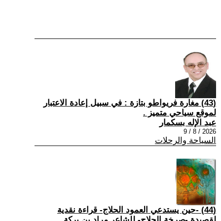
(43) مغارة فريواطو بتازة : في سبيل إعادة الاعتبار
لموقع سياحي متميز .
عبد الإله بسكمار
2026 / 8 / 9
السياحة والرحلات
(44) -حين يستدعي العمود الحلاج- قراءة نقدية
لقصيدة -صرخة الحلاج- للشاعر مراد بن بركة