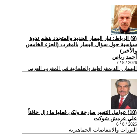
(9) الرباط: تيار اليسار الجديد والمتجدد ينظم ندوة
سياسية حول سؤال اليسار بالمغرب (الجزء الخامس
والأخير)
أحمد رباص
2026 / 8 / 7
اليسار , الديمقراطية والعلمانية في المغرب العربي
(10) عوامل التغيير صارخة ولكن فعلها ما زال خافتاً
علي عرمش شوكت
2026 / 8 / 6
الثورات والانتفاضات الجماهيرية