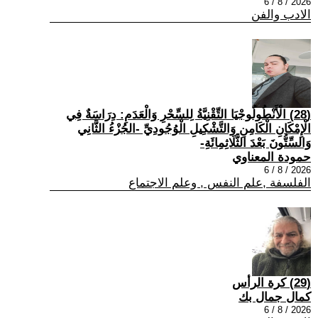
2026 / 8 / 6
الادب والفن
(28) الْأَنْطُولُوجْيَا التِّقْنِيَّةُ لِلسِّحْرِ وَالْعَدَمِ: دِرَاسَةٌ فِي
الْإِمْكَانِ الْكَامِنِ وَالتَّشْكِيلِ الْوُجُودِيِّ -الجُزْءُ الثَّانِي
وَالسِّتُّونَ بَعْدَ الثَّلَاثِمِائَةِ-
حمودة المعناوي
2026 / 8 / 6
الفلسفة ,علم النفس , وعلم الاجتماع
(29) كرة الرأس
كمال جمال بك
2026 / 8 / 6