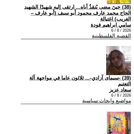
(38) حينَ مضى يُنقذُ أباه... ارتقى إليه شهيدًا الشهيد
الحاج محمد عارف محمود أبو سيف (أبو عارف –
الغريب) اغتيالة
سامي ابراهيم فودة
2026 / 8 / 6
القضية الفلسطينية
(39) -سيمای آزادي-... ثلاثون عاما في مواجهة آلة
التعتيم
سعاد عزيز
2026 / 8 / 6
مواضيع وابحاث سياسية