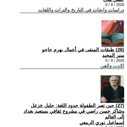
2026 / 8 / 6
دراسات وابحاث في التاريخ والتراث واللغات
(26) طبقات المنفى في أعمال بهرم حاجو
منير المجيد
2026 / 8 / 6
الادب والفن
(27) حين تعبر الطفولة حدود اللغة: جليل خزعل
وشاكر حسن راضي في مشروع ثقافي يستعيد بغداد
إلى العالم
إسماعيل نوري الربيعي