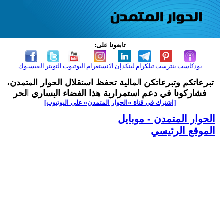
تابعونا على:
بودكاست
بنترست
تيلكرام
لينكدإن
الانستغرام
اليوتيوب
التويتر
الفيسبوك
تبرعاتكم وتبرعاتكن المالية تحفظ استقلال الحوار المتمدن،
فشاركونا في دعم استمرارية هذا الفضاء اليساري الحر
[اشترك في قناة ‫«الحوار المتمدن» على اليوتيوب]
الحوار المتمدن - موبايل
الموقع الرئيسي