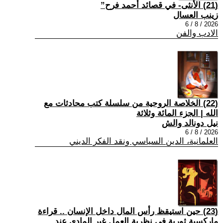
(21) الأنثى- في قصائد أحمد فرح”
زينب العسال
2026 / 8 / 6
الادب والفن
(22) الخلاصة الروحية من سلسلة كتب محادثات مع
الله | الجزء المائة وثلاثة
نيل دونالد والش
2026 / 8 / 6
العلمانية، الدين السياسي ونقد الفكر الديني
(23) حين استيقظ رأس المال داخل الإنسان .. قراءة
ماركسية ثورية في نظرية العمل غير المادي عند