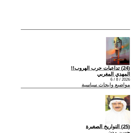
(24) تداعيات حرب الهروب!!
المهدي المغربي
2026 / 8 / 6
مواضيع وابحاث سياسية
(25) التواريخ الصغيرة
حسن مدن