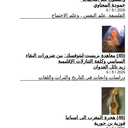
حمودة المعناوي
2026 / 8 / 6
الفلسفة ,علم النفس , وعلم الاجتماع
(45) معاهدة بريست-ليتوفسك: بين ضرورات البقاء
السياسي وكلفة التنازلات الإقليمية
زيد نائل العدوان
2026 / 8 / 6
دراسات وابحاث في التاريخ والتراث واللغات
(46) هجرة المغرب الى اسبانيا
فوزية بن حورية