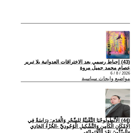
(43) إحباط رسمي بعد الاختراقات العدوانية بلا تبرير
عصام محمد جميل مروة
2026 / 8 / 6
مواضيع وابحاث سياسية
(44) الْأَنْطُولُوجْيَا التِّقْنِيَّةُ لِلسِّحْرِ وَالْعَدَمِ: دِرَاسَةٌ فِي
الْإِمْكَانِ الْكَامِنِ وَالتَّشْكِيلِ الْوُجُودِيِّ -الجُزْءُ الحَادِي
وَالسِّتُّونَ بَعْدَ الثَّلَاثِمِائَةِ-