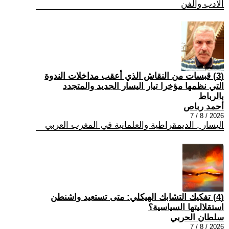
الادب والفن
(3) قبسات من النقاش الذي أعقب مداخلات الندوة
التي نظمها مؤخرا تيار اليسار الجديد والمتجدد
بالرباط
أحمد رباص
2026 / 8 / 7
اليسار , الديمقراطية والعلمانية في المغرب العربي
(4) تفكيك التشابك الهيكلي: متى تستعيد واشنطن
استقلاليتها السياسية؟
سلطان الحربي
2026 / 8 / 7