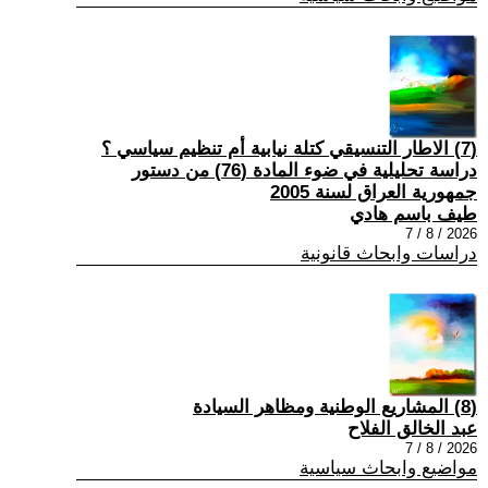
(7) الاطار التنسيقي كتلة نيابية أم تنظيم سياسي ؟
دراسة تحليلية في ضوء المادة (76) من دستور
جمهورية العراق لسنة 2005
طيف باسم هادي
2026 / 8 / 7
دراسات وابحاث قانونية
(8) المشاريع الوطنية ومظاهر السيادة
عبد الخالق الفلاح
2026 / 8 / 7
مواضيع وابحاث سياسية