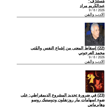
مُستنزَف”
عبدالكريم مراد
2026 / 8 / 9
الادب والفن
(22) إسقاط المعنى من إشباع النفس والمُنى
محمد العرجوني
2026 / 8 / 9
الادب والفن
(23) في ضرورة تجديد المشروع الديمقراطي: على
ضوء اسهامات بيار روزنفلون ودومينيك روسو
وهابرماس