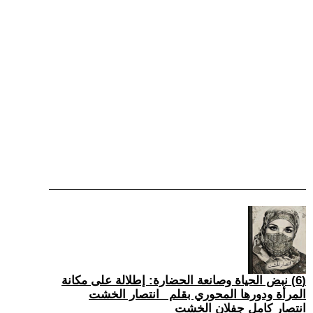
(6) نبض الحياة وصانعة الحضارة: إطلالة على مكانة
المرأة ودورها المحوري بقلم _انتصار الخشت
انتصار كامل جفلان الخشت