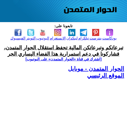
تابعونا على:
بودكاست
بنترست
تيلكرام
لينكدإن
الانستغرام
اليوتيوب
التويتر
الفيسبوك
تبرعاتكم وتبرعاتكن المالية تحفظ استقلال الحوار المتمدن،
فشاركونا في دعم استمرارية هذا الفضاء اليساري الحر
[اشترك في قناة ‫«الحوار المتمدن» على اليوتيوب]
الحوار المتمدن - موبايل
الموقع الرئيسي