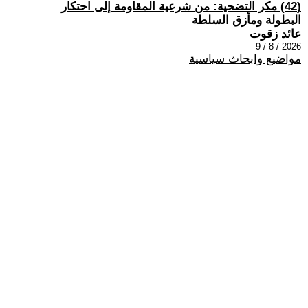
(42) مكر التضحية: من شرعية المقاومة إلى احتكار
البطولة ومأزق السلطة
عائد زقوت
2026 / 8 / 9
مواضيع وابحاث سياسية