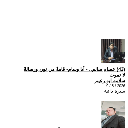
(43) عصام سالم.. - أبا وسام- قامةٌ من نور، ورسالةٌ
لا تموت
سلامه ابو زعيتر
2026 / 8 / 9
سيرة ذاتية