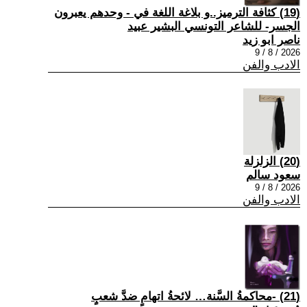
(19) كثافة الترميز..و بلاغة اللغة في - وحدهم يعبرون
الجسر- للشاعر التونسي البشير عبيد
ناصر ابو زيد
2026 / 8 / 9
الادب والفن
(20) الزلزلة
سعود سالم
2026 / 8 / 9
الادب والفن
(21) -محاكمةُ السَّنة… لائحةُ اتهامٍ ضدَّ شعبٍ