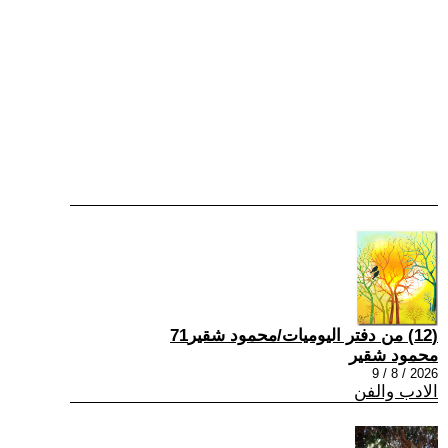
(12) من دفتر اليوميات/محمود شقير71
محمود شقير
2026 / 8 / 9
الادب والفن