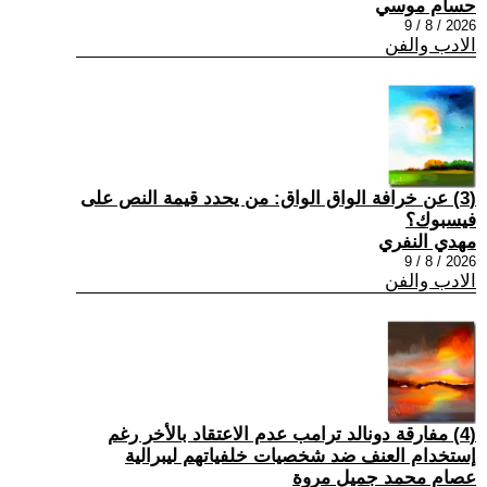
حسام موسي
2026 / 8 / 9
الادب والفن
(3) عن خرافة الواق الواق: من يحدد قيمة النص على
فيسبوك؟
مهدي النفري
2026 / 8 / 9
الادب والفن
(4) مفارقة دونالد ترامب عدم الاعتقاد بالأخر رغم
إستخدام العنف ضد شخصيات خلفياتهم ليبرالية
عصام محمد جميل مروة