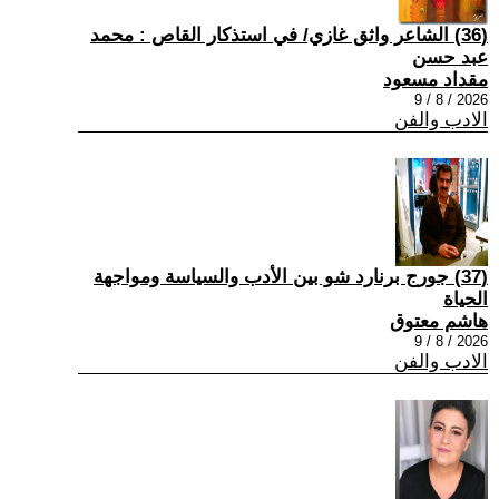
(36) الشاعر واثق غازي/ في استذكار القاص : محمد
عبد حسن
مقداد مسعود
2026 / 8 / 9
الادب والفن
(37) جورج برنارد شو بين الأدب والسياسة ومواجهة
الحياة
هاشم معتوق
2026 / 8 / 9
الادب والفن