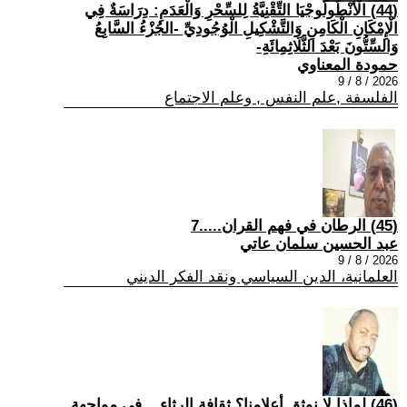
(44) الْأَنْطُولُوجْيَا التِّقْنِيَّةُ لِلسِّحْرِ وَالْعَدَمِ: دِرَاسَةٌ فِي
الْإِمْكَانِ الْكَامِنِ وَالتَّشْكِيلِ الْوُجُودِيِّ -الجُزْءُ السَّابِعُ
وَالسِّتُّونَ بَعْدَ الثَّلَاثِمِائَةِ-
حمودة المعناوي
2026 / 8 / 9
الفلسفة ,علم النفس , وعلم الاجتماع
(45) الرطان في فهم القران.....7
عبد الحسين سلمان عاتي
2026 / 8 / 9
العلمانية، الدين السياسي ونقد الفكر الديني
(46) لماذا لا نوثق أعلامنا؟ ثقافة الرثاء... في مواجهة