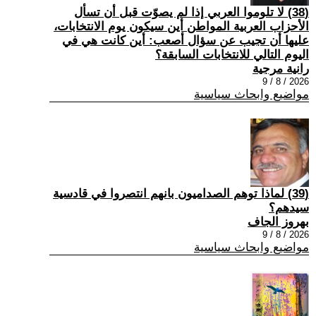
(38) لا تلوموا العربي إذا لم يصوّت قبل أن تسأل
الأحزاب العربية المواطن أين سيكون يوم الانتخابات،
عليها أن تجيب عن سؤال أصعب: أين كانت هي في
اليوم التالي للانتخابات السابقة؟
رانية مرجية
2026 / 8 / 9
مواضيع وابحاث سياسية
(39) ‏لماذا توهم الصداميون بانهم انتصروا في قادسية
سيدهم؟
بهروز الجاف
2026 / 8 / 9
مواضيع وابحاث سياسية