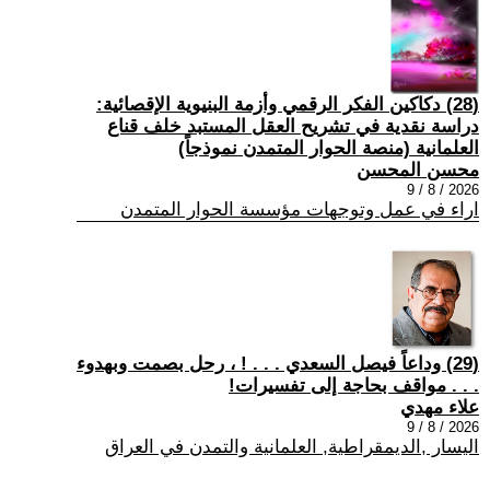
(28) دكاكين الفكر الرقمي وأزمة البنيوية الإقصائية:
دراسة نقدية في تشريح العقل المستبد خلف قناع
العلمانية (منصة الحوار المتمدن نموذجاً)
محسن المحسن
2026 / 8 / 9
اراء في عمل وتوجهات مؤسسة الحوار المتمدن
(29) وداعاً فيصل السعدي . . . ! ، رحل بصمت وبهدوء
. . . مواقف بحاجة إلى تفسيرات!
علاء مهدي
2026 / 8 / 9
اليسار ,الديمقراطية, العلمانية والتمدن في العراق