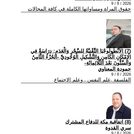
2026 / 8 / 9
حقوق المراة ومساواتها الكاملة في كافة المجالات
(7) الْأَنْطُولُوجْيَا التِّقْنِيَّةُ لِلسِّحْرِ وَالْعَدَمِ: دِرَاسَةٌ فِي
الْإِمْكَانِ الْكَامِنِ وَالتَّشْكِيلِ الْوُجُودِيِّ -الجُزْءُ الثَّامِنُ
وَالسِّتُّونَ بَعْدَ الثَّلَاثِمِائَةِ-
حمودة المعناوي
2026 / 8 / 9
الفلسفة ,علم النفس , وعلم الاجتماع
(8) اتفاقية مكة للدفاع المشترك
سري القدوة
2026 / 8 / 9