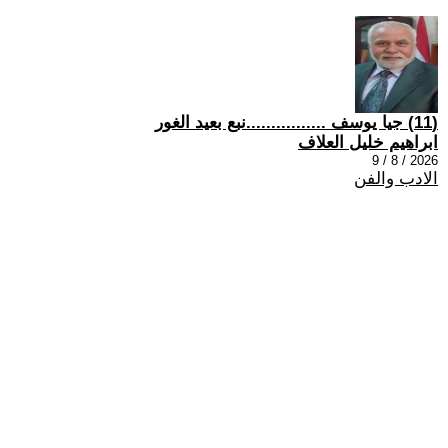
(11) جيا يوسف ................نبع بعيد الغور
ابراهيم خليل العلاف
2026 / 8 / 9
الادب والفن