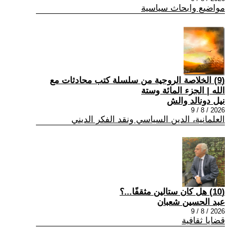
مواضيع وابحاث سياسية
(9) الخلاصة الروحية من سلسلة كتب محادثات مع
الله | الجزء المائة وستة
نيل دونالد والش
2026 / 8 / 9
العلمانية، الدين السياسي ونقد الفكر الديني
(10) هل كان ستالين مثقفًا...؟
عبد الحسين شعبان
2026 / 8 / 9
قضايا ثقافية