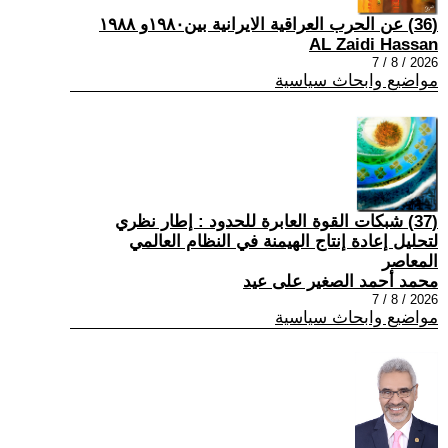
(36) عن الحرب العراقية الايرانية بين١٩٨٠و ١٩٨٨
AL Zaidi Hassan
2026 / 8 / 7
مواضيع وابحاث سياسية
(37) شبكات القوة العابرة للحدود : إطار نظري
لتحليل إعادة إنتاج الهيمنة في النظام العالمي
المعاصر
محمد أحمد الصغير على عيد
2026 / 8 / 7
مواضيع وابحاث سياسية