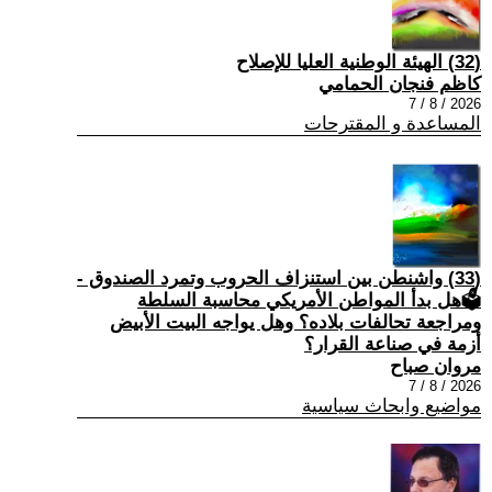
(32) الهيئة الوطنية العليا للإصلاح
كاظم فنجان الحمامي
2026 / 8 / 7
المساعدة و المقترحات
(33) واشنطن بين استنزاف الحروب وتمرد الصندوق -
🗳هل بدأ المواطن الأمريكي محاسبة السلطة
ومراجعة تحالفات بلاده؟ وهل يواجه البيت الأبيض
أزمة في صناعة القرار؟
مروان صباح
2026 / 8 / 7
مواضيع وابحاث سياسية