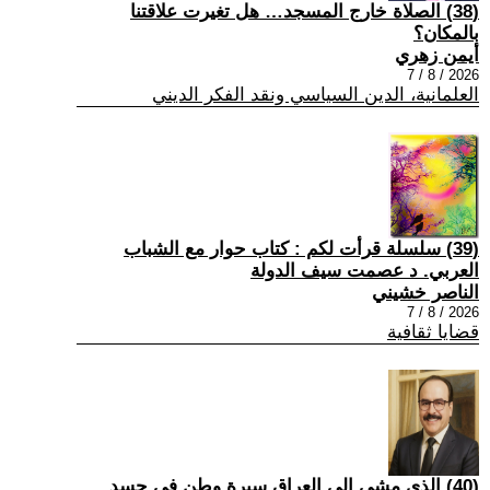
(38) الصلاة خارج المسجد… هل تغيرت علاقتنا
بالمكان؟
أيمن زهري
2026 / 8 / 7
العلمانية، الدين السياسي ونقد الفكر الديني
(39) سلسلة قرأت لكم : كتاب حوار مع الشباب
العربي. د عصمت سيف الدولة
الناصر خشيني
2026 / 8 / 7
قضايا ثقافية
(40) الذي مشى إلى العراق سيرة وطن في جسد