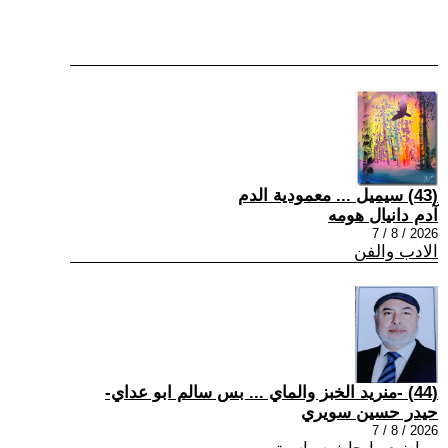
(43) سيميل ... معمودية الدم
آدم دانيال هومه
2026 / 8 / 7
الادب والفن
(44) -منريد الخبز والماي ... بس سالم ابو عداي-
حيدر حسين سويري
2026 / 8 / 7