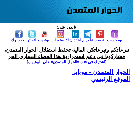
تابعونا على:
بودكاست
بنترست
تيلكرام
لينكدإن
الانستغرام
اليوتيوب
التويتر
الفيسبوك
تبرعاتكم وتبرعاتكن المالية تحفظ استقلال الحوار المتمدن،
فشاركونا في دعم استمرارية هذا الفضاء اليساري الحر
[اشترك في قناة ‫«الحوار المتمدن» على اليوتيوب]
الحوار المتمدن - موبايل
الموقع الرئيسي