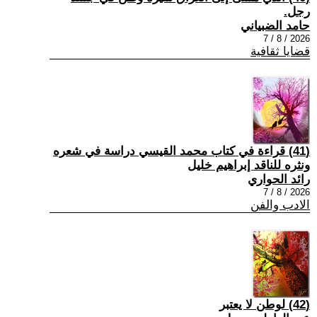
رجل.
حامد الضبياني
2026 / 8 / 7
قضايا ثقافية
(41) قراءة في كتاب محمد القيسي دراسة في شعره
ونثره للناقد إبراهيم خليل
رائد الحواري
2026 / 8 / 7
الادب والفن
(42) لوطن لا يعتبر