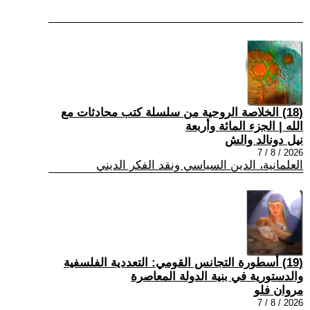
(18) الخلاصة الروحية من سلسلة كتب محادثات مع
الله | الجزء المائة وأربعة
نيل دونالد والش
2026 / 8 / 7
العلمانية، الدين السياسي ونقد الفكر الديني
(19) أسطورة التجانس القومي: التعددية الفلسفية
والدستورية في بنية الدولة المعاصرة
مروان فلو
2026 / 8 / 7