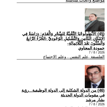
مواضيع وابحاث سياسية
(45) الْأَنْطُولُوجْيَا التِّقْنِيَّةُ لِلسِّحْرِ وَالْعَدَمِ: دِرَاسَةٌ فِي
الْإِمْكَانِ الْكَامِنِ وَالتَّشْكِيلِ الْوُجُودِيِّ -الجُزْءُ الرَّابِعُ
وَالسِّتُّونَ بَعْدَ الثَّلَاثِمِائَةِ-
حمودة المعناوي
2026 / 8 / 7
الفلسفة ,علم النفس , وعلم الاجتماع
(46) من الدولة الشكلية إلى الدولة الوظيفية...رؤية
في مقومات الدولة الحديثة
بشار مرشد
2026 / 8 / 7