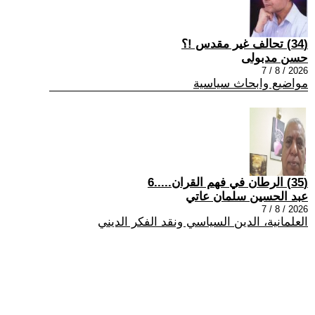
(34) تحالف غير مقدس !؟
حسن مدبولى
2026 / 8 / 7
مواضيع وابحاث سياسية
(35) الرطان في فهم القران.....6
عبد الحسين سلمان عاتي
2026 / 8 / 7
العلمانية، الدين السياسي ونقد الفكر الديني